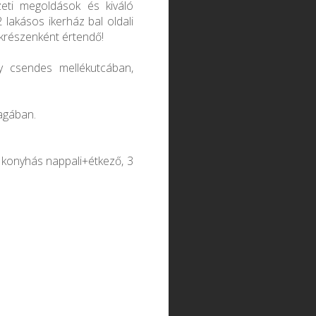
zeti megoldások és kiváló
lakásos ikerház bal oldali
lakrészenként értendő!
y csendes mellékutcában,
agában.
 konyhás nappali+étkező, 3