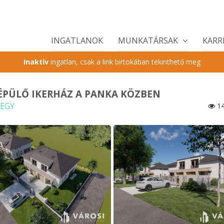
INGATLANOK
MUNKATÁRSAK
KARR
Inaktív
ingatlan, csak a link birtokában tekinthető meg
PÜLŐ IKERHÁZ A PANKA KÖZBEN
HEGY
14