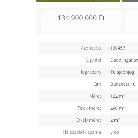
134 900 000 Ft
Azonosító
138457
Ügyvitel
Eladó ingatla
Jogviszony
Tulajdonjog
Cím
Budapest 10. 
2
Méret
122 m
2
Telek méret
240 m
2
Erkély méret
2 m
Hálószobák száma
3 db