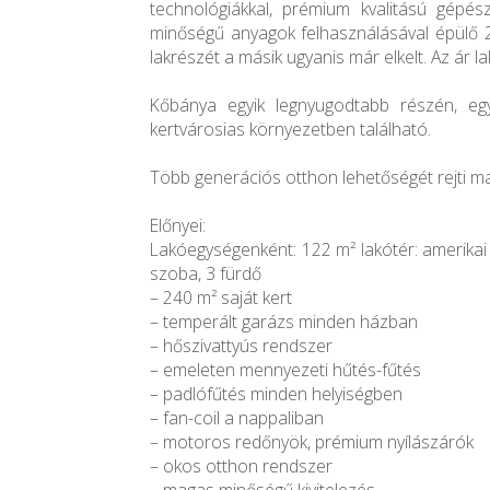
technológiákkal, prémium kvalitású gépés
minőségű anyagok felhasználásával épülő 2 
lakrészét a másik ugyanis már elkelt. Az ár 
Kőbánya egyik legnyugodtabb részén, eg
kertvárosias környezetben található.
Több generációs otthon lehetőségét rejti m
Előnyei:
Lakóegységenként: 122 m² lakótér: amerikai
szoba, 3 fürdő
– 240 m² saját kert
– temperált garázs minden házban
– hőszivattyús rendszer
– emeleten mennyezeti hűtés-fűtés
– padlófűtés minden helyiségben
– fan-coil a nappaliban
– motoros redőnyök, prémium nyílászárók
– okos otthon rendszer