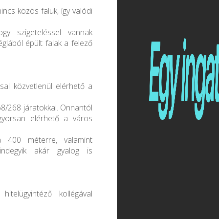
incs közös faluk, így valódi
ogy szigeteléssel vannak
glából épült falak a felező
sal közvetlenül elérhető a
68/268 járatokkal. Onnantól
gyorsan elérhető a város
a 400 méterre, valamint
indegyik akár gyalog is
hitelügyintéző kollégával