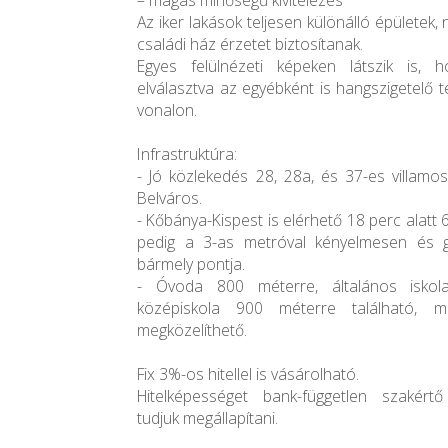
– magas minőségű kivitelezés
Az iker lakások teljesen különálló épületek, n
családi ház érzetet biztosítanak.
Egyes felülnézeti képeken látszik is, h
elválasztva az egyébként is hangszigetelő té
vonalon.
Infrastruktúra:
- Jó közlekedés 28, 28a, és 37-es villamos
Belváros.
- Kőbánya-Kispest is elérhető 18 perc alatt 
pedig a 3-as metróval kényelmesen és 
bármely pontja.
- Óvoda 800 méterre, általános iskol
középiskola 900 méterre található, m
megközelíthető.
Fix 3%-os hitellel is vásárolható.
Hitelképességet bank-független szakértő 
tudjuk megállapítani.