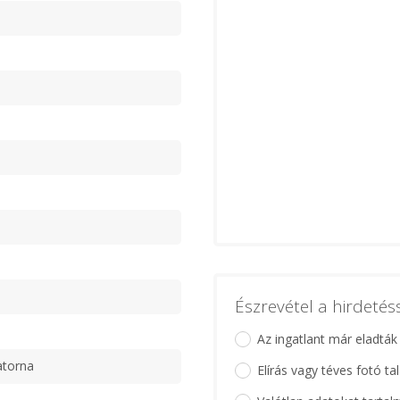
Észrevétel a hirdeté
Az ingatlant már eladták
atorna
Elírás vagy téves fotó ta