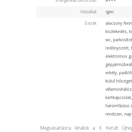
Energetikai besorolás
A+++
Háziállat
Igen
Extrák
alacsony fenn
közlekedés, kö
wc, parkosíto
redőnyözött, t
elektromos ga
gépjárműbeáll
erkély, padlóf
külső hősziget
villamoshálóza
kertkapcsolat
háromfázisú 
rendszer, nap
Megvásárlásra kínálok a X. Került Újh