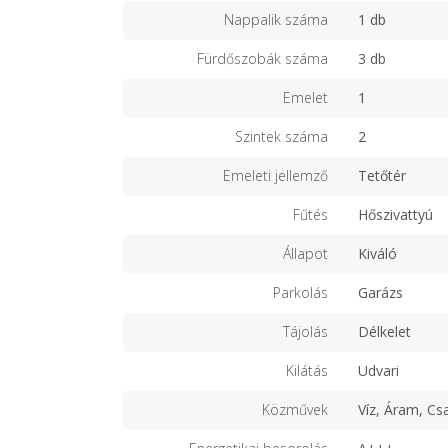
Nappalik száma
1 db
Fürdőszobák száma
3 db
Emelet
1
Szintek száma
2
Emeleti jellemző
Tetőtér
Fűtés
Hőszivattyú
Állapot
Kiváló
Parkolás
Garázs
Tájolás
Délkelet
Kilátás
Udvari
Közművek
Víz, Áram, Cs