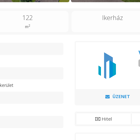
122
Ikerház
2
m
n
kerület
ÜZENET
Hitel