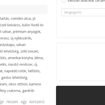
Valótlan adatokat tartal
tartás, csendes utca, jó
zeli belváros, külön fürdő és
tt udvar, prémium anyagok,
erasz, új nyílászárók,
rázskapu, udvari
ó lehetőség, zöld övezet,
űtés, amerikai konyha, klíma,
elés, riasztó rendszer, új
t, napvédő rolók, falfűtés,
, garázs lehetőség,
áram, okos otthon, kamera
fény csatorna, gardrób
egyi részen egy korszerű