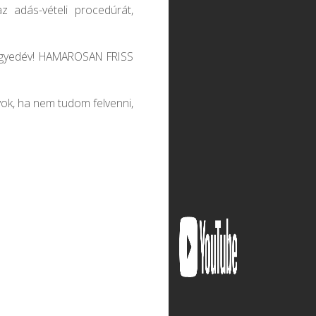
az adás-vételi procedúrát,
Negyedév! HAMAROSAN FRISS
ok, ha nem tudom felvenni,