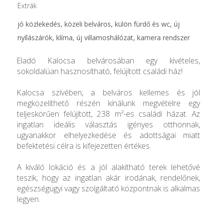
Extrák
jó közlekedés, közeli belváros, külön fürdő és wc, új
nyílászárók, klíma, új villamoshálózat, kamera rendszer
Eladó Kalocsa belvárosában egy kivételes,
sokoldalúan hasznosítható, felújított családi ház!
Kalocsa szívében, a belváros kellemes és jól
megközelíthető részén kínálunk megvételre egy
teljeskörűen felújított, 238 m²-es családi házat. Az
ingatlan ideális választás igényes otthonnak,
ugyanakkor elhelyezkedése és adottságai miatt
befektetési célra is kifejezetten értékes.
A kiváló lokáció és a jól alakítható terek lehetővé
teszik, hogy az ingatlan akár irodának, rendelőnek,
egészségügyi vagy szolgáltató központnak is alkalmas
legyen.