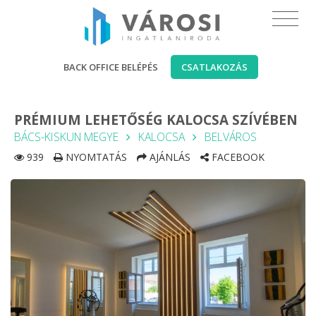
BACK OFFICE BELÉPÉS
CSATLAKOZÁS
PRÉMIUM LEHETŐSÉG KALOCSA SZÍVÉBEN
BÁCS-KISKUN MEGYE
KALOCSA
BELVÁROS
939
NYOMTATÁS
AJÁNLÁS
FACEBOOK