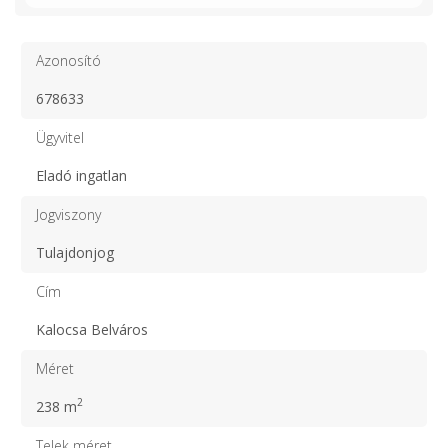
Azonosító
678633
Ügyvitel
Eladó ingatlan
Jogviszony
Tulajdonjog
Cím
Kalocsa Belváros
Méret
2
238 m
Telek méret