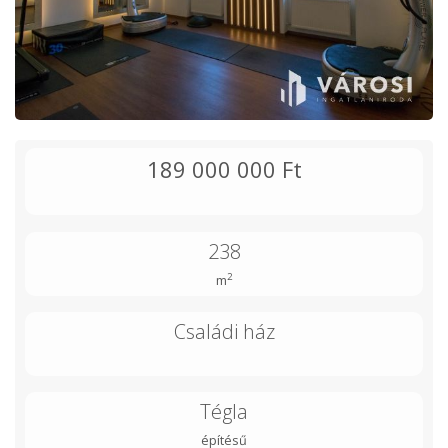
189 000 000 Ft
238
2
m
Családi ház
Tégla
építésű