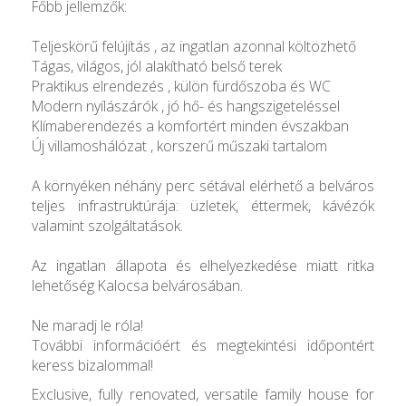
Főbb jellemzők:
Teljeskörű felújítás , az ingatlan azonnal költözhető
Tágas, világos, jól alakítható belső terek
Praktikus elrendezés , külön fürdőszoba és WC
Modern nyílászárók , jó hő- és hangszigeteléssel
Klímaberendezés a komfortért minden évszakban
Új villamoshálózat , korszerű műszaki tartalom
A környéken néhány perc sétával elérhető a belváros
teljes infrastruktúrája: üzletek, éttermek, kávézók
valamint szolgáltatások.
Az ingatlan állapota és elhelyezkedése miatt ritka
lehetőség Kalocsa belvárosában.
Ne maradj le róla!
További információért és megtekintési időpontért
keress bizalommal!
Exclusive, fully renovated, versatile family house for