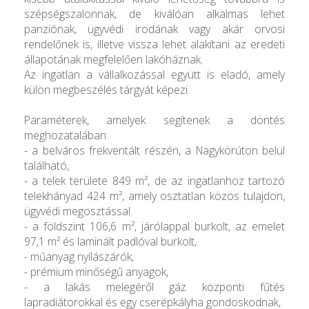
szépségszalonnak, de kiválóan alkalmas lehet
panziónak, ügyvédi irodának vagy akár orvosi
rendelőnek is, illetve vissza lehet alakítani az eredeti
állapotának megfelelően lakóháznak.
Az ingatlan a vállalkozással együtt is eladó, amely
külön megbeszélés tárgyát képezi.
Paraméterek, amelyek segítenek a döntés
meghozatalában:
- a belváros frekventált részén, a Nagykörúton belül
található,
- a telek területe 849 m², de az ingatlanhoz tartozó
telekhányad 424 m², amely osztatlan közös tulajdon,
ügyvédi megosztással.
- a földszint 106,6 m², járólappal burkolt, az emelet
97,1 m² és laminált padlóval burkolt,
- műanyag nyílászárók,
- prémium minőségű anyagok,
- a lakás melegéről gáz központi fűtés
lapradiátorokkal és egy cserépkályha gondoskodnak,