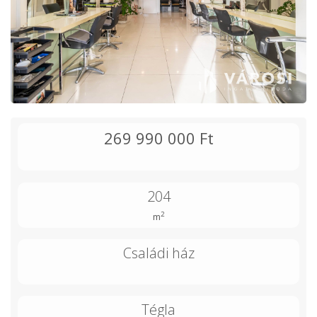
269 990 000 Ft
204
2
m
Családi ház
Tégla