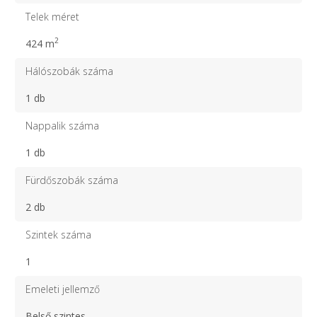
Telek méret
2
424 m
Hálószobák száma
1 db
Nappalik száma
1 db
Fürdőszobák száma
2 db
Szintek száma
1
Emeleti jellemző
Belső szintes