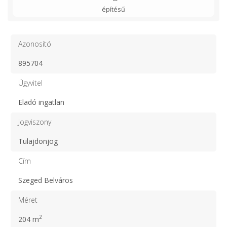
építésű
Azonosító
895704
Ügyvitel
Eladó ingatlan
Jogviszony
Tulajdonjog
Cím
Szeged Belváros
Méret
2
204 m