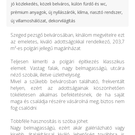
jó közlekedés, közeli belváros, külön fürdő és wc,
prémium anyagok, új nyílászárók, klíma, riasztó rendszer,
új villamoshálózat, dekorvilágítás
Szeged pezsgő belvárosában, kínálom megvételre ezt
az emeletes, kiváló adottságokkal rendelkező, 203,7
m²-es polgári jellegű magánházat.
Teljesen kimeríti a polgári építkezés klasszikus
elemeit. Vastag falak, nagy belmagasságú, utcára
néző szobák, illetve üzlethelyiség.
Mivel a szűkebb belvárosban található, frekventált
helyen, ezért az adottságainak köszönhetően
tökéletesen alkalmas befektetésnek, de ha saját
maga és családja részére vásárolná meg, biztos nem
fog csalódni.
Többféle hasznosítás is szóba jöhet.
Nagy belmagasságú, ezért akár galériázható vagy
kisebb átalakítással kiváló lehetőség továbbra is