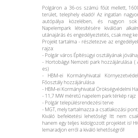
Polgáron a 36-os számú főút mellett, 1600
terület, telephely eladó! Az ingatlan nag
autópálya közelében, és nagyon sok
Napelempark létesítésére kiválóan alkal
utánajárás és engedélyeztetés, csak meg kell 
Projekt tartalma - részletezve az engedély
rajza:
- Polgár város Építésügyi osztályának jóváh
- Hortobágyi Nemzeti park hozzájárulása (
es)
- HBM-ei Kormányhivatal Környezetvéde
Főosztály hozzájárulása
- HBM-ei Kormányhivatal Örökségvédelmi Ha
- 11,7 MW méretű napelem park térkép rajz
- Polgár településrendezési terve
- MGT, mely tartalmazza a csatlakozási pont
Kiváló befektetési lehetőség! Itt nem csa
hanem egy teljes kidolgozott projektet is! H
lemaradjon erről a kiváló lehetőségről!