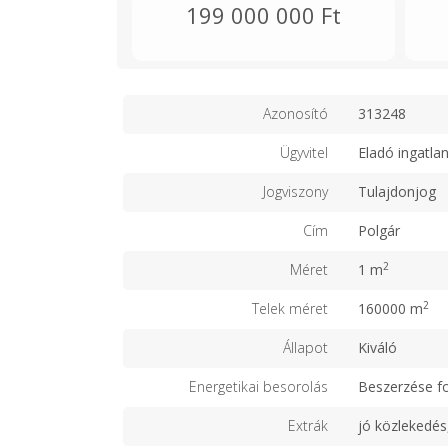
199 000 000 Ft
Azonosító
313248
Ügyvitel
Eladó ingatla
Jogviszony
Tulajdonjog
Cím
Polgár
2
Méret
1 m
2
Telek méret
160000 m
Állapot
Kiváló
Energetikai besorolás
Beszerzése f
Extrák
jó közlekedés