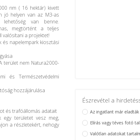
00 nm ( 16 hektár) kivett
yon jó helyen van az M3-as
 lehetőség van benne.
mas, megtörtént a teljes
valósítani a projektet!
ek és napelempark kiosztási
agyása
 A terület nem Natura2000-
lmi és Természetvédelmi
tóság hozzájárulása
Észrevétel a hirdeté
ot és trafóállomás adatait
Az ingatlant már eladták
k egy területet vesz meg,
Elírás vagy téves fotó ta
ívjon a részletekért, nehogy
Valótlan adatokat tartal