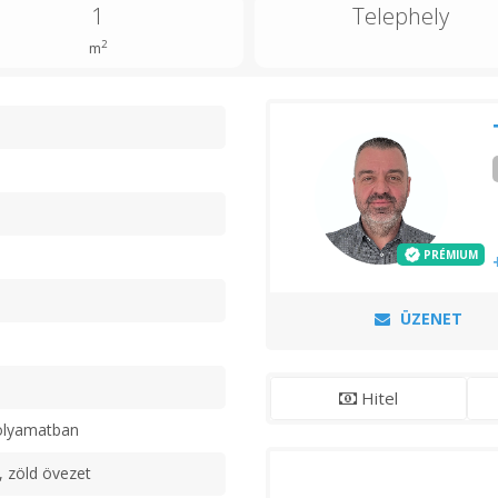
1
Telephely
2
m
n
PRÉMIUM
ÜZENET
Hitel
olyamatban
, zöld övezet