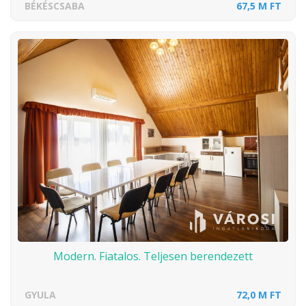
BÉKÉSCSABA
67,5 M FT
Modern. Fiatalos. Teljesen berendezett
GYULA
72,0 M FT