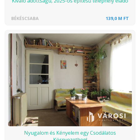
Kiváló adottságú, 2025-ös építésű telephely eladó
BÉKÉSCSABA
139,0 M FT
Nyugalom és Kényelem egy Csodálatos
Környezetben!