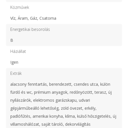
Közművek
Víz, Áram, Gáz, Csatorna
Energetikai besorolás
B
Háziállat
Igen
Extrák
alacsony fenntartás, berendezett, csendes utca, külön
fürdő és wc, prémium anyagok, redőnyözött, terasz, új
nyílászárók, elektromos garázskapu, udvari
gépjárműbeálló lehetőség, zöld övezet, erkély,
padlófűtés, amerikai konyha, klíma, külső hőszigetelés, új
villamoshálózat, saját tároló, dekorvilágítás