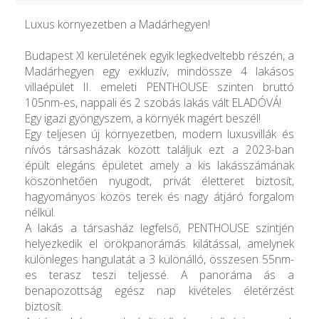
Luxus környezetben a Madárhegyen!
Budapest XI kerületének egyik legkedveltebb részén, a
Madárhegyen egy exkluzív, mindössze 4 lakásos
villaépület II. emeleti PENTHOUSE szinten bruttó
105nm-es, nappali és 2 szobás lakás vált ELADÓVÁ!
Egy igazi gyöngyszem, a környék magért beszél!
Egy teljesen új környezetben, modern luxusvillák és
nívós társasházak között találjuk ezt a 2023-ban
épült elegáns épületet amely a kis lakásszámának
köszönhetően nyugodt, privát életteret biztosít,
hagyományos közös terek és nagy átjáró forgalom
nélkül.
A lakás a társasház legfelső, PENTHOUSE szintjén
helyezkedik el örökpanorámás kilátással, amelynek
különleges hangulatát a 3 különálló, összesen 55nm-
es terasz teszi teljessé. A panoráma ás a
benapozottság egész nap kivételes életérzést
biztosít.