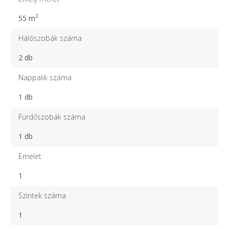
2
55 m
Hálószobák száma
2 db
Nappalik száma
1 db
Fürdőszobák száma
1 db
Emelet
1
Szintek száma
1