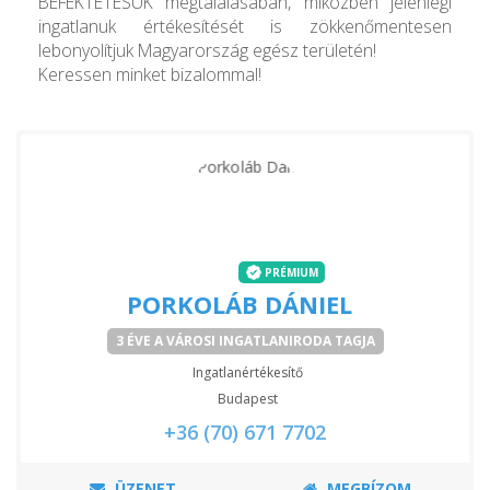
BEFEKTETÉSÜK megtalálásában, miközben jelenlegi
ingatlanuk értékesítését is zökkenőmentesen
lebonyolítjuk Magyarország egész területén!
Keressen minket bizalommal!
PRÉMIUM
PORKOLÁB DÁNIEL
3 ÉVE A VÁROSI INGATLANIRODA TAGJA
Ingatlanértékesítő
Budapest
+36 (70) 671 7702
ÜZENET
MEGBÍZOM