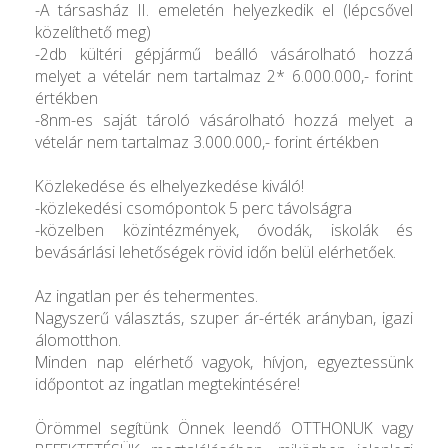
-A társasház II. emeletén helyezkedik el (lépcsővel
közelíthető meg)
-2db kültéri gépjármű beálló vásárolható hozzá
melyet a vételár nem tartalmaz 2* 6.000.000,- forint
értékben
-8nm-es saját tároló vásárolható hozzá melyet a
vételár nem tartalmaz 3.000.000,- forint értékben
Közlekedése és elhelyezkedése kiváló!
-közlekedési csomópontok 5 perc távolságra
-közelben közintézmények, óvodák, iskolák és
bevásárlási lehetőségek rövid időn belül elérhetőek.
Az ingatlan per és tehermentes.
Nagyszerű választás, szuper ár-érték arányban, igazi
álomotthon.
Minden nap elérhető vagyok, hívjon, egyeztessünk
időpontot az ingatlan megtekintésére!
Örömmel segítünk Önnek leendő OTTHONUK vagy