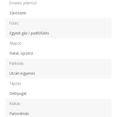
Emeleti jellemző
Zárószinti
Fűtés
Egyedi gáz / padlófűtés
Állapot
Fiatal, újszerű
Parkolás
Utcán ingyenes
Tájolás
Délnyugat
Kilátás
Panorámás