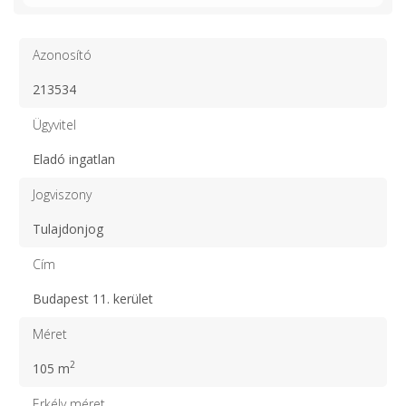
Azonosító
213534
Ügyvitel
Eladó ingatlan
Jogviszony
Tulajdonjog
Cím
Budapest 11. kerület
Méret
2
105 m
Erkély méret