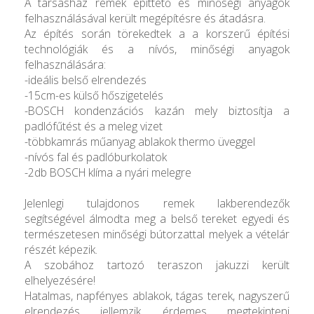
A társasház remek építtető és minőségi anyagok
felhasználásával került megépítésre és átadásra.
Az építés során törekedtek a a korszerű építési
technológiák és a nívós, minőségi anyagok
felhasználására:
-ideális belső elrendezés
-15cm-es külső hőszigetelés
-BOSCH kondenzációs kazán mely biztosítja a
padlófűtést és a meleg vizet
-többkamrás műanyag ablakok thermo üveggel
-nívós fal és padlóburkolatok
-2db BOSCH klíma a nyári melegre
Jelenlegi tulajdonos remek lakberendezők
segítségével álmodta meg a belső tereket egyedi és
természetesen minőségi bútorzattal melyek a vételár
részét képezik.
A szobához tartozó teraszon jakuzzi került
elhelyezésére!
Hatalmas, napfényes ablakok, tágas terek, nagyszerű
elrendezés jellemzik, érdemes megtekinteni