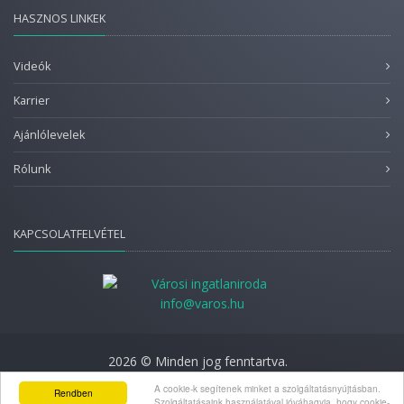
HASZNOS LINKEK
Videók
Karrier
Ajánlólevelek
Rólunk
KAPCSOLATFELVÉTEL
info@varos.hu
2026 © Minden jog fenntartva.
Adatkezelési nyilatkozat
A cookie-k segítenek minket a szolgáltatásnyújtásban.
Rendben
Szolgáltatásaink használatával jóváhagyja, hogy cookie-