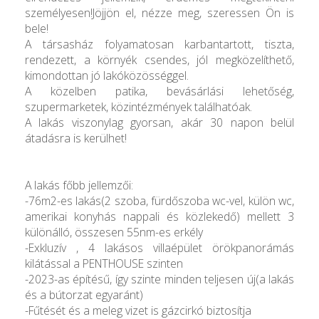
személyesen!Jöjjön el, nézze meg, szeressen Ön is
bele!
A társasház folyamatosan karbantartott, tiszta,
rendezett, a környék csendes, jól megközelíthető,
kimondottan jó lakóközösséggel.
A közelben patika, bevásárlási lehetőség,
szupermarketek, közintézmények találhatóak.
A lakás viszonylag gyorsan, akár 30 napon belül
átadásra is kerülhet!
A lakás főbb jellemzői:
-76m2-es lakás(2 szoba, fürdőszoba wc-vel, külön wc,
amerikai konyhás nappali és közlekedő) mellett 3
különálló, összesen 55nm-es erkély
-Exkluzív , 4 lakásos villaépület örökpanorámás
kilátással a PENTHOUSE szinten
-2023-as építésű, így szinte minden teljesen új(a lakás
és a bútorzat egyaránt)
-Fűtését és a meleg vizet is gázcirkó biztosítja