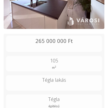
265 000 000 Ft
105
2
m
Tégla lakás
Tégla
építésű