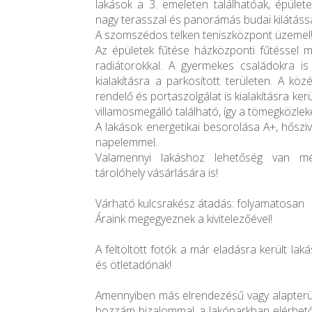
lakások a 3. emeleten találhatóak, épület
nagy terasszal és panorámás budai kilátássa
A szomszédos telken teniszközpont üzemel
Az épületek fűtése házközponti fűtéssel m
radiátorokkal. A gyermekes családokra is 
kialakításra a parkosított területen. A kö
rendelő és portaszolgálat is kialakításra kerü
villamosmegálló található, így a tömegközlek
A lakások energetikai besorolása A+, hőszi
napelemmel.
Valamennyi lakáshoz lehetőség van mé
tárolóhely vásárlására is!
Várható kulcsrakész átadás: folyamatosan
Áraink megegyeznek a kivitelezőével!
A feltöltött fotók a már eladásra került la
és ötletadónak!
Amennyiben más elrendezésű vagy alapterüle
hozzám bizalommal, a lakóparkban elérhet