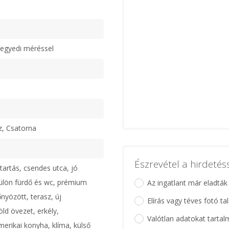
egyedi méréssel
z, Csatorna
Észrevétel a hirdeté
tartás, csendes utca, jó
ülön fürdő és wc, prémium
Az ingatlant már eladták
nyözött, terasz, új
Elírás vagy téves fotó ta
öld övezet, erkély,
Valótlan adatokat tartal
merikai konyha, klíma, külső