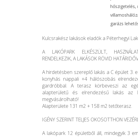
hőszigetelés, 
villamoshálóza
garázs lehető
Kulcsrakész lakások eladók a Péterhegyi La
A LAKÓPARK ELKÉSZÜLT, HASZNÁLAT
RENDELKEZIK, A LAKÁSOK RÖVID HATÁRIDŐ
A hirdetésben szereplő lakás a C épület 3. e
konyhás nappali +4 hálószobás elrendez
gardróbbal. A terasz körbeveszi az eg
alapterületű és elrendezésű lakás az
megvásárolható!
Alapterülete 131 m2 + 158 m2 tetőterasz.
IGÉNY SZERINT TELJES OKOSOTTHON VEZÉRL
A lakópark 12 épületből áll, mindegyik 3 em