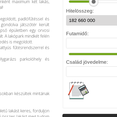
enként maximum két lakás,
l!
!
egoldott, padlófűtéssel és
gondolva játszótér került
zépső épületben egy orvosi
lt. A lakópark mindkét felén
edés is megoldott.
vattyús fűtésrendszerrel és
lygarázs parkolóhely és
kásokban készültek mintának
tű lakást keres, forduljon
ő összes lakást meg tudom