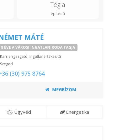
Tégla
építésű
NÉMET MÁTÉ
8 ÉVE A VÁROSI INGATLANIRODA TAGJA
Karrierigazgató, Ingatlanértékesítő
Szeged
+36 (30) 975 8764
MEGBÍZOM
Ügyvéd
Energetika