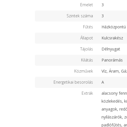
Emelet
3
Szintek száma
3
Fűtés
Házközpontú 
Állapot
Kulcsrakész
Tájolás
Délnyugat
Kilátás
Panorámás
Közművek
Víz, Áram, Gá
Energetikai besorolás
A
Extrák
alacsony fenn
közlekedés, k
anyagok, redő
nyílászárók, z
padlófűtés, a