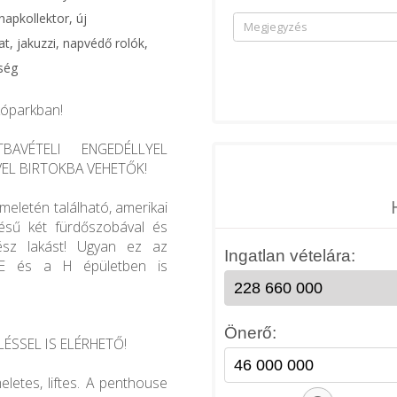
napkollektor, új
t, jakuzzi, napvédő rolók,
ség
kóparkban!
BAVÉTELI ENGEDÉLLYEL
VEL BIRTOKBA VEHETŐK!
meletén található, amerikai
ésű két fürdőszobával és
ész lakást! Ugyan ez az
 E és a H épületben is
ÉSSEL IS ELÉRHETŐ!
eletes, liftes. A penthouse