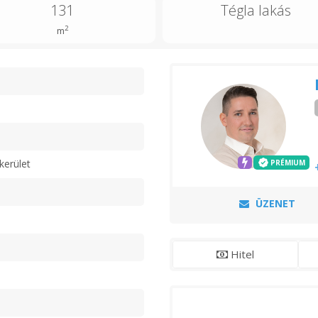
131
Tégla lakás
2
m
n
kerület
PRÉMIUM
ÜZENET
Hitel