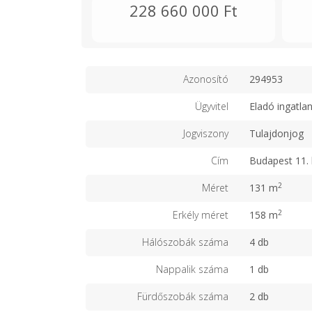
228 660 000 Ft
Azonosító
294953
Ügyvitel
Eladó ingatla
Jogviszony
Tulajdonjog
Cím
Budapest 11. 
2
Méret
131 m
2
Erkély méret
158 m
Hálószobák száma
4 db
Nappalik száma
1 db
Fürdőszobák száma
2 db