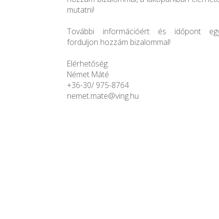
mutatni!
További információért és időpont egy
forduljon hozzám bizalommal!
Elérhetőség:
Német Máté
+36-30/ 975-8764
nemet.mate@ving.hu