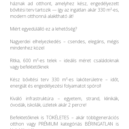
háznak ad otthont, amelyhez kész, engedélyezett
bővítési terv tartozik — így az ingatlan akár 330 m²-es,
modern otthonná alakítható át!
Miért egyedülálló ez a lehetőség?
Nagyerdei elhelyezkedés – csendes, elegáns, mégis
mindenhez közel
Ritka, 600 m²-es telek – ideális méret családoknak
vagy befektetőknek
Kész bővítési terv 330 m²-es lakóterületre – időt,
energiát és engedélyezési folyamatot spórol!
Kiváló infrastruktúra – egyetem, strand, klinikák,
óvodák, iskolák, üzletek akár 2 percre!
Befektetőknek is TÖKÉLETES – akár többgenerációs
otthon vagy PRÉMIUM kategóriás BÉRINGATLAN is