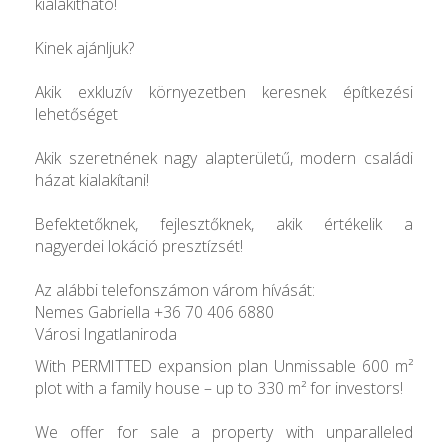
kialakítható!
Kinek ajánljuk?
Akik exkluzív környezetben keresnek építkezési
lehetőséget
Akik szeretnének nagy alapterületű, modern családi
házat kialakítani!
Befektetőknek, fejlesztőknek, akik értékelik a
nagyerdei lokáció presztízsét!
Az alábbi telefonszámon várom hívását:
Nemes Gabriella +36 70 406 6880
Városi Ingatlaniroda
With PERMITTED expansion plan Unmissable 600 m²
plot with a family house – up to 330 m² for investors!
We offer for sale a property with unparalleled