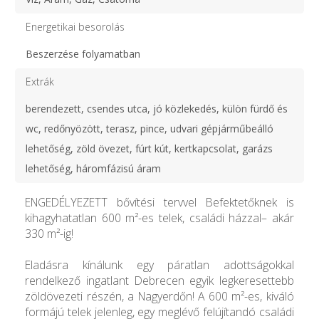
Energetikai besorolás
Beszerzése folyamatban
Extrák
berendezett, csendes utca, jó közlekedés, külön fürdő és
wc, redőnyözött, terasz, pince, udvari gépjárműbeálló
lehetőség, zöld övezet, fúrt kút, kertkapcsolat, garázs
lehetőség, háromfázisú áram
ENGEDÉLYEZETT bővítési tervvel Befektetőknek is
kihagyhatatlan 600 m²-es telek, családi házzal– akár
330 m²-ig!
Eladásra kínálunk egy páratlan adottságokkal
rendelkező ingatlant Debrecen egyik legkeresettebb
zöldövezeti részén, a Nagyerdőn! A 600 m²-es, kiváló
formájú telek jelenleg, egy meglévő felújítandó családi