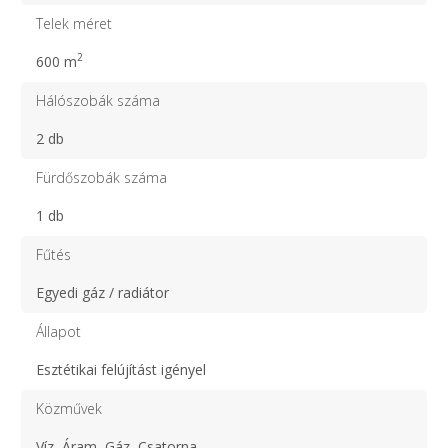
Telek méret
2
600 m
Hálószobák száma
2 db
Fürdőszobák száma
1 db
Fűtés
Egyedi gáz / radiátor
Állapot
Esztétikai felújítást igényel
Közművek
Víz, Áram, Gáz, Csatorna