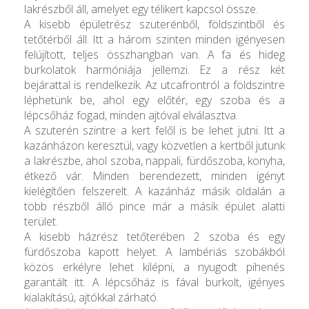
lakrészből áll, amelyet egy télikert kapcsol össze.
A kisebb épületrész szuterénből, földszintből és
tetőtérből áll. Itt a három szinten minden igényesen
felújított, teljes összhangban van. A fa és hideg
burkolatok harmóniája jellemzi. Ez a rész két
bejárattal is rendelkezik. Az utcafrontról a földszintre
léphetünk be, ahol egy előtér, egy szoba és a
lépcsőház fogad, minden ajtóval elválasztva.
A szuterén szintre a kert felől is be lehet jutni. Itt a
kazánházon keresztül, vagy közvetlen a kertből jutunk
a lakrészbe, ahol szoba, nappali, fürdőszoba, konyha,
étkező vár. Minden berendezett, minden igényt
kielégítően felszerelt. A kazánház másik oldalán a
több részből álló pince már a másik épület alatti
terület.
A kisebb házrész tetőterében 2 szoba és egy
fürdőszoba kapott helyet. A lambériás szobákból
közös erkélyre lehet kilépni, a nyugodt pihenés
garantált itt. A lépcsőház is fával burkolt, igényes
kialakítású, ajtókkal zárható.