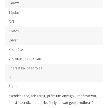
Garázs
Tájolás
Dél
Kilátás
Udvari
Közművek
Víz, Áram, Gáz, Csatorna
Energetikai besorolás
H
Extrák
csendes utca, felszerelt, prémium anyagok, redőnyözött,
új nyílászárók, kerti grillezőhely, udvari gépjárműbeálló