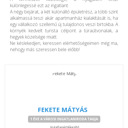
különlegessé ezt az ingatlant.
A négy bejárat, a két különálló épületrész, a több szint
alkalmassá teszi akár apartmanház kialakítását is, ha
egy vállalkozó szellemű új tulajdonos veszi birtokba. A
környék kedvelt turista célpont a túraútvonalak, a
hegyek közelsége miatt.
Ne késlekedjen, keressen elérhetőségeimen még ma,
nehogy más szeressen bele előbb!
FEKETE MÁTYÁS
1 ÉVE A VÁROSI INGATLANIRODA TAGJA
Ingatlanértékesítő