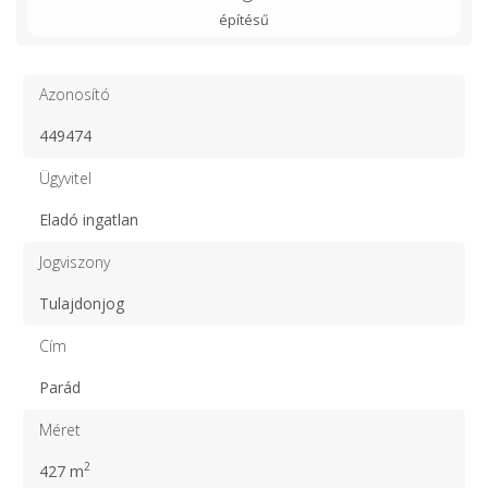
építésű
Azonosító
449474
Ügyvitel
Eladó ingatlan
Jogviszony
Tulajdonjog
Cím
Parád
Méret
2
427 m