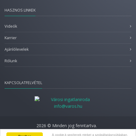
HASZNOS LINKEK
Videók
Karrier
Ajánlólevelek
Rólunk
KAPCSOLATFELVÉTEL
info@varos.hu
2026 © Minden jog fenntartva.
Adatkezelési nyilatkozat
A cookie-k segítenek minket a szolgáltatásnyújtásban.