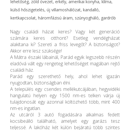
lehetőség, zöld övezet, erkély, amerikai konyha, klíma,
külső hőszigetelés, új villamoshálózat, kandalló,
kertkapcsolat, háromfázisú áram, szúnyogháló, gardrób
Nagy családi házat keres? Vagy két generáció
számára keres otthont? Esetleg vendégházat
alakítana ki? Szereti a friss levegőt? A biztonságot?
Akkor erre lesz szüksége!
A Mátra északi lábainál, Parád egyik legszebb részén
eladóvá vált egy rengeteg lehetőséget magában rejtő
családi ház.
Parád egy szerethető hely, ahol lehet igazán
nyugodtan, biztonságban élni.
A település egy csendes mellékutcájában, hegyvidéki
hangulatú helyen egy 1500 nm-es telken várja új
tulajdonosát egy azonnal költözhető több, mint 400
nm-es ingatlan.
Az utcáról 3 autó fogadására alkalmas fedett
kocsibeálló található, amelyet egy garázs tesz
teljessé. A lakóház két külön bejáratú több szintes