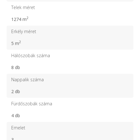
Telek méret
2
1274 m
Erkély méret
2
5 m
Hálószobák száma
8 db
Nappalik száma
2 db
Fürdőszobák száma
4 db
Emelet
3