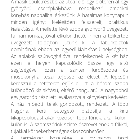
A másik épületrészbe az utca felől egy előtéren át egy
gyönyörű cserépkályhával rendelkező amerikai
konyhás nappaliba érkezünk. A hatalmas konyhapult
minden igényt kielégítően felszerelt, praktikus
kialakítású. A mellette lévő szoba gyönyörű üvegezett
fa harmonikaajtóval elkülöníthető. Innen a télikertbe
üvegezett tolóajtón jutunk ki. A faburkolatok
dominálnak ebben az egyedi kialakítású helységben.
Az ablakok szúnyoghálóval rendelkeznek. A két ház
ezen a helyen kapcsolódik össze egy ajtó
segítségével. Ezen a szinten fürdőszoba és
mosókonyha teszi teljessé az életet. A lépcsőn
keresztül a tetőteret érjük el. Itt a három szoba
különböző kialakítású, eltérő hangulatú. A nagyobból
egy gardrób rész lett leválasztva a kényelem kedvéért.
A ház mögötti telek gondozott, rendezett. A több
filagória, kerti sütögető biztosítja a kinti
kikapcsolódást akár közösen több főnek, akár külön-
külön is. A szomszédok szinte észrevétlenek a fákkal,
tujákkal körbekerítettségnek köszönhetően.
A természet közelsége, a nyugalom teszi