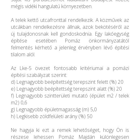
mégis vidéki hangulatú környezetben.
A telek kettő utcafronttal rendelkezik. A közművek az
utcákban rendelkezésre állnak, azok bekötéséről az
új tulajdonosnak kell gondoskodnia. Egy lakóegység
építése esetében Pomáz önkormányzatától
felmentés kérhető a jelenleg érvényben lévő építési
tilalom alól.
Az Lke-5 övezet fontosabb kritériumai a pomázi
építési szabályzat szerint:
d) Legnagyobb beépítettség terepszint felett (%) 20
e) Legnagyobb beépítettség terepszint alatt (%) 20
f) Legnagyobb szintterületi mutató (épület m2 / telek
m2) 0,6
g) Legnagyobb épületmagasság (m) 5,0
h) Legkisebb zöldfelületi arány (%) 50
Ne hagyja ki ezt a remek lehetőséget, hogy Ön is
részese lehessen Pomáz Majdán különlegesen