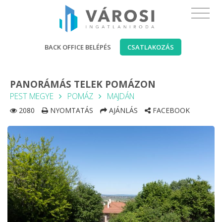
BACK OFFICE BELÉPÉS
CSATLAKOZÁS
PANORÁMÁS TELEK POMÁZON
PEST MEGYE
POMÁZ
MAJDÁN
2080
NYOMTATÁS
AJÁNLÁS
FACEBOOK