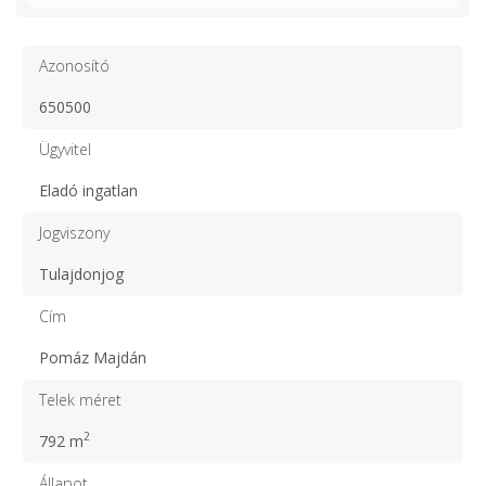
Azonosító
650500
Ügyvitel
Eladó ingatlan
Jogviszony
Tulajdonjog
Cím
Pomáz Majdán
Telek méret
2
792 m
Állapot