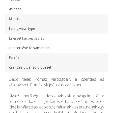
Átlagos
Kilátás
listing.view_type_
Energetikai besorolás
Beszerzése folyamatban
Extrák
csendes utca, zöld övezet
Eladó telek Pomáz városában, a csendes és
zöldövezeti Pomáz Majdán városrészben!
Kiváló lehetőség mindazoknak, akik a nyugalmat és a
természet közelségét keresik! Ez a 792 m²-es telek
ideális választás azok számára, akik szeretnének egy
saját kis paradicsomot kialakítani Budapest közeli,