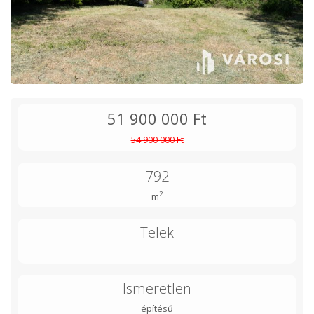
51 900 000 Ft
54 900 000 Ft
792
2
m
Telek
Ismeretlen
építésű