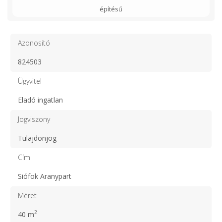
építésű
Azonosító
824503
Ügyvitel
Eladó ingatlan
Jogviszony
Tulajdonjog
Cím
Siófok Aranypart
Méret
2
40 m