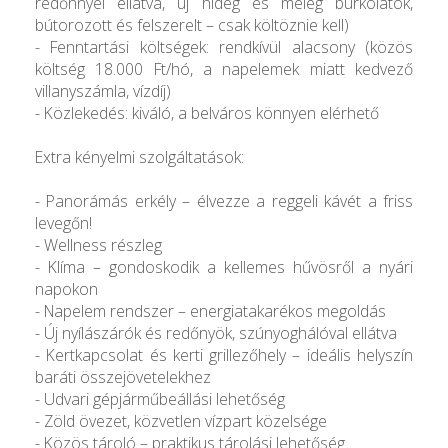
redőnnyel ellátva, új hideg és meleg burkolatok,
bútorozott és felszerelt – csak költöznie kell)
- Fenntartási költségek: rendkívül alacsony (közös
költség 18.000 Ft/hó, a napelemek miatt kedvező
villanyszámla, vízdíj)
- Közlekedés: kiváló, a belváros könnyen elérhető
Extra kényelmi szolgáltatások:
- Panorámás erkély – élvezze a reggeli kávét a friss
levegőn!
- Wellness részleg
- Klíma – gondoskodik a kellemes hűvösről a nyári
napokon
- Napelem rendszer – energiatakarékos megoldás
- Új nyílászárók és redőnyök, szúnyoghálóval ellátva
- Kertkapcsolat és kerti grillezőhely – ideális helyszín
baráti összejövetelekhez
- Udvari gépjárműbeállási lehetőség
- Zöld övezet, közvetlen vízpart közelsége
- Közös tároló – praktikus tárolási lehetőség