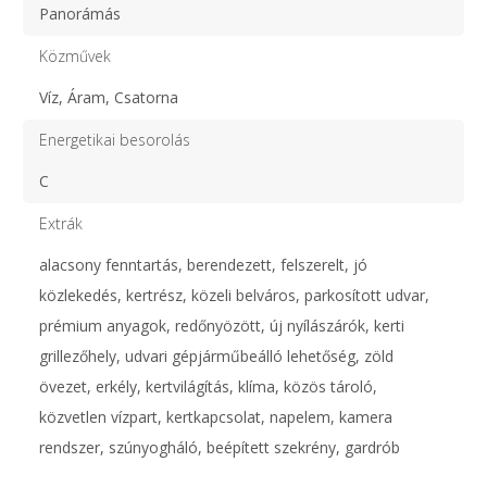
Panorámás
Közművek
Víz, Áram, Csatorna
Energetikai besorolás
C
Extrák
alacsony fenntartás, berendezett, felszerelt, jó
közlekedés, kertrész, közeli belváros, parkosított udvar,
prémium anyagok, redőnyözött, új nyílászárók, kerti
grillezőhely, udvari gépjárműbeálló lehetőség, zöld
övezet, erkély, kertvilágítás, klíma, közös tároló,
közvetlen vízpart, kertkapcsolat, napelem, kamera
rendszer, szúnyogháló, beépített szekrény, gardrób