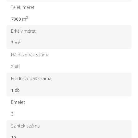
Telek méret
2
7000 m
Erkély méret
2
3 m
Hálószobák száma
2 db
Fürdőszobák száma
1 db
Emelet
3
Szintek száma
10