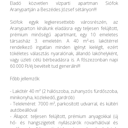
Eladó közvetlen vízparti apartman Siófok
Aranypartján a Beszédes József sétányon!!!
Siófok egyik legkeresettebb városrészén, az
Aranyparton kínálunk eladásra egy teljesen felújított,
prémium minőségű apartmant, egy 10 emeletes
társasház 3. emeletén. A 40 m²-es lakótérrel
rendelkező ingatlan minden igényt kielégít, ezért
tökéletes választás nyaralónak, állandó lakóhelyként,
vagy üzleti célú bérbeadásra is. A főszezonban napi
60.000 Ft/éj bevételt tud generálni!!!
Főbb jellemzők:
- Lakótér 40 m² (2 hálószoba, zuhanyzós fürdőszoba,
minikonyha, közlekedő, gardrób)
- Telekméret: 7000 m², parkosított udvarral, és kültéri
autóbeállóval
- Állapot: teljesen felújított, prémium anyagokkal (új
hő- és hangszigetelt nyílászárók rovarhálóval és