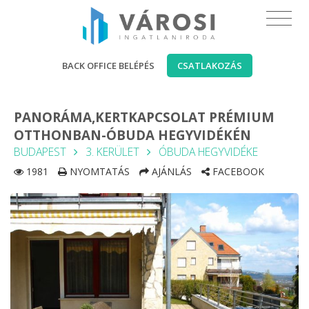
BACK OFFICE BELÉPÉS
CSATLAKOZÁS
PANORÁMA,KERTKAPCSOLAT PRÉMIUM
OTTHONBAN-ÓBUDA HEGYVIDÉKÉN
BUDAPEST
3. KERÜLET
ÓBUDA HEGYVIDÉKE
1981
NYOMTATÁS
AJÁNLÁS
FACEBOOK