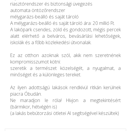
riasztórendszer és biztonsági üvegezés
automata öntözőrendszer
mélygarázs-beálló és saját tároló
A mélygarázs-beálló és saját tároló ára: 20 millió Ft.
A lakópark csendes, zöld és gondozott, mégis percek
alatt elérhető a belváros, bevásárlási lehetőségek,
iskolák és a főbb közlekedési útvonalak.
Ez az otthon azoknak szól, akik nem szeretnének
kompromisszumot kötni:
szeretik a természet közelségét, a nyugalmat, a
minőséget és a különleges tereket.
Az ilyen adottságú lakások rendkívül ritkán kerülnek
piacra Óbudán.
Ne maradjon le róla! Hívjon a megtekintésért
(bármikor, hétvégén is)
(a lakás bebútorzási ötletei AI segítségével készültek)