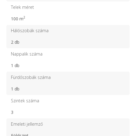
Telek méret
2
100 m
Hálószobák száma
2 db
Nappalik száma
1 db
Fürdőszobák száma
1 db
Szintek száma
3
Emeleti jellemző
Földszint