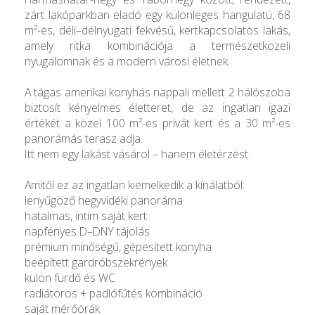
zárt lakóparkban eladó egy különleges hangulatú, 68
m²-es, déli–délnyugati fekvésű, kertkapcsolatos lakás,
amely ritka kombinációja a természetközeli
nyugalomnak és a modern városi életnek.
A tágas amerikai konyhás nappali mellett 2 hálószoba
biztosít kényelmes életteret, de az ingatlan igazi
értékét a közel 100 m²-es privát kert és a 30 m²-es
panorámás terasz adja.
Itt nem egy lakást vásárol – hanem életérzést.
Amitől ez az ingatlan kiemelkedik a kínálatból:
lenyűgöző hegyvidéki panoráma
hatalmas, intim saját kert
napfényes D–DNY tájolás
prémium minőségű, gépesített konyha
beépített gardróbszekrények
külön fürdő és WC
radiátoros + padlófűtés kombináció
saját mérőórák