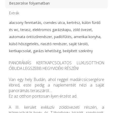
Beszerzése folyamatban
Extrák
alacsony fenntartás, csendes utca, kertrész, külön fürdő
és wc, terasz, elektromos garázskapu, zöld övezet,
automata öntözőrendszer, padlófűtés, amerikai konyha,
külső hőszigetelés, riasztó rendszer, saját tároló,
kertkapcsolat, garázs lehetőség, beépített szekrény
PANORÁMÁS KERTKAPCSOLATOS LUXUSOTTHON
ÓBUDA LEGSZEBB HEGYVIDÉKI RÉSZÉN!
Van egy hely Budán, ahol reggel madárcsicsergésre
ébred, este pedig a naplementét nézi a saját
panorámás teraszáról…
Ez az otthon pontosan ilyen érzést ad.
A III. kerület exkluzív zöldövezeti részén, a
Hármashatár-hegy és Táborhegy között, rendezett,