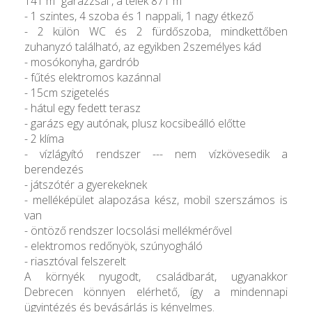
141 m² garázzsal , a telek 871 m²
- 1 szintes, 4 szoba és 1 nappali, 1 nagy étkező
- 2 külön WC és 2 fürdőszoba, mindkettőben
zuhanyzó található, az egyikben 2személyes kád
- mosókonyha, gardrób
- fűtés elektromos kazánnal
- 15cm szigetelés
- hátul egy fedett terasz
- garázs egy autónak, plusz kocsibeálló előtte
- 2 klíma
- vízlágyító rendszer --- nem vízkövesedik a
berendezés
- játszótér a gyerekeknek
- melléképület alapozása kész, mobil szerszámos is
van
- öntöző rendszer locsolási mellékmérővel
- elektromos redőnyök, szúnyogháló
- riasztóval felszerelt
A környék nyugodt, családbarát, ugyanakkor
Debrecen könnyen elérhető, így a mindennapi
ügyintézés és bevásárlás is kényelmes.