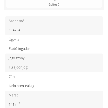
építésű
Azonosító
684254
Ügyvitel
Eladó ingatlan
Jogviszony
Tulajdonjog
Cím
Debrecen Pallag
Méret
2
141 m