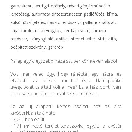
garázskapu, kerti grillezőhely, udvari gépjárműbeálló
lehetőség, automata öntözőrendszer, padlófűtés, klíma,
külső hőszigetelés, riasztó rendszer, új villamoshálózat,
saját tároló, dekorvilágítás, kertkapcsolat, kamera
rendszer, szúnyogháló, optikai internet kábel, víztisztító,
beépített szekrény, gardrób
Pallag egyik legszebb háza szuper környéken eladó!
Volt már veled úgy, hogy ránéztél egy házra és
elkapott az érzés, mintha épp Hamupipőke
üvegcipőjét találtad volna meg? Ez a ház pont ilyen!
Csak szerencsére nem változik át éjfélkor.
Ez az új állapotú kertes családi ház az öko
lakóparkban található.
- 2021-ben épült
- 171 m² nettó terület teraszokkal együtt, a lakótér