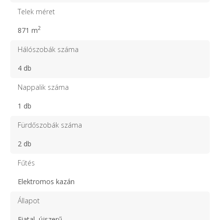
Telek méret
2
871 m
Hálószobák száma
4 db
Nappalik száma
1 db
Fürdőszobák száma
2 db
Fűtés
Elektromos kazán
Állapot
Fiatal, újszerű