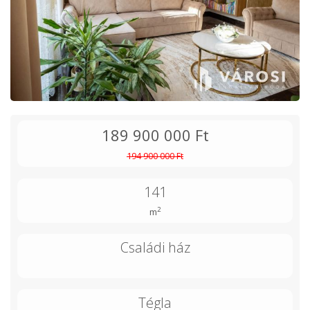
189 900 000 Ft
194 900 000 Ft
141
2
m
Családi ház
Tégla