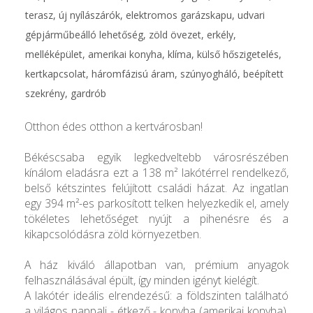
terasz, új nyílászárók, elektromos garázskapu, udvari
gépjárműbeálló lehetőség, zöld övezet, erkély,
melléképület, amerikai konyha, klíma, külső hőszigetelés,
kertkapcsolat, háromfázisú áram, szúnyogháló, beépített
szekrény, gardrób
Otthon édes otthon a kertvárosban!
Békéscsaba egyik legkedveltebb városrészében
kínálom eladásra ezt a 138 m² lakótérrel rendelkező,
belső kétszintes felújított családi házat. Az ingatlan
egy 394 m²-es parkosított telken helyezkedik el, amely
tökéletes lehetőséget nyújt a pihenésre és a
kikapcsolódásra zöld környezetben.
A ház kiváló állapotban van, prémium anyagok
felhasználásával épült, így minden igényt kielégít.
A lakótér ideális elrendezésű: a földszinten található
a világos nappali - étkező - konyha (amerikai konyha),