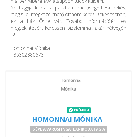
mailben/viberen/whatsuppon tudok küldeni.
Ne hagyja ki ezt a páratlan lehetőséget! Ha békés,
mégis jól megközelíthető otthont keres Békéscsabán,
ez a ház Önre vár. További információért és
megtekintésért keressen bizalommal, akár hétvégén
is!
Homonnai Mónika
+36302380673
PRÉMIUM
HOMONNAI MÓNIKA
6 ÉVE A VÁROSI INGATLANIRODA TAGJA