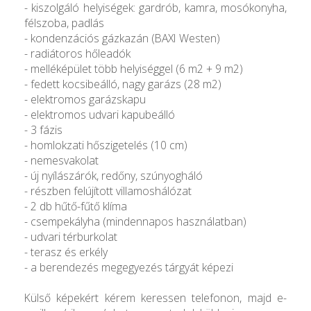
- kiszolgáló helyiségek: gardrób, kamra, mosókonyha,
félszoba, padlás
- kondenzációs gázkazán (BAXI Westen)
- radiátoros hőleadók
- melléképület több helyiséggel (6 m2 + 9 m2)
- fedett kocsibeálló, nagy garázs (28 m2)
- elektromos garázskapu
- elektromos udvari kapubeálló
- 3 fázis
- homlokzati hőszigetelés (10 cm)
- nemesvakolat
- új nyílászárók, redőny, szúnyogháló
- részben felújított villamoshálózat
- 2 db hűtő-fűtő klíma
- csempekályha (mindennapos használatban)
- udvari térburkolat
- terasz és erkély
- a berendezés megegyezés tárgyát képezi
Külső képekért kérem keressen telefonon, majd e-