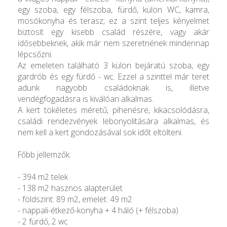
egy szoba, egy félszoba, fürdő, külön WC, kamra,
mosókonyha és terasz; ez a szint teljes kényelmet
biztosít egy kisebb család részére, vagy akár
idősebbeknek, akik már nem szeretnének mindennap
lépcsőzni.
Az emeleten található 3 külön bejáratú szoba, egy
gardrób és egy fürdő - wc. Ezzel a szinttel már teret
adunk nagyobb családoknak is, illetve
vendégfogadásra is kiválóan alkalmas.
A kert tökéletes méretű, pihenésre, kikacsolódásra,
családi rendezvények lebonyolítására alkalmas, és
nem kell a kert gondozásával sok időt eltölteni.
Főbb jellemzők:
- 394 m2 telek
- 138 m2 hasznos alapterület
- földszint: 89 m2, emelet: 49 m2
- nappali-étkező-konyha + 4 háló (+ félszoba)
- 2 fürdő, 2 wc