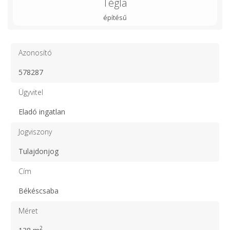
Tégla
építésű
Azonosító
578287
Ügyvitel
Eladó ingatlan
Jogviszony
Tulajdonjog
Cím
Békéscsaba
Méret
2