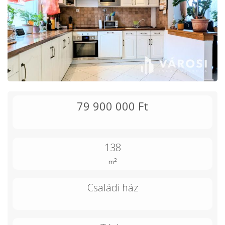
79 900 000 Ft
138
2
m
Családi ház