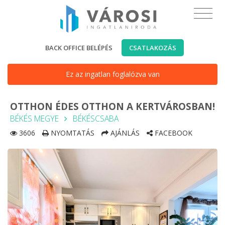
BACK OFFICE BELÉPÉS
CSATLAKOZÁS
Ez az ingatlan foglalózva van
OTTHON ÉDES OTTHON A KERTVÁROSBAN!
BÉKÉS MEGYE
BÉKÉSCSABA
3606
NYOMTATÁS
AJÁNLÁS
FACEBOOK