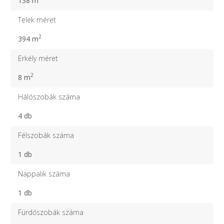
138 m
Telek méret
2
394 m
Erkély méret
2
8 m
Hálószobák száma
4 db
Félszobák száma
1 db
Nappalik száma
1 db
Fürdőszobák száma