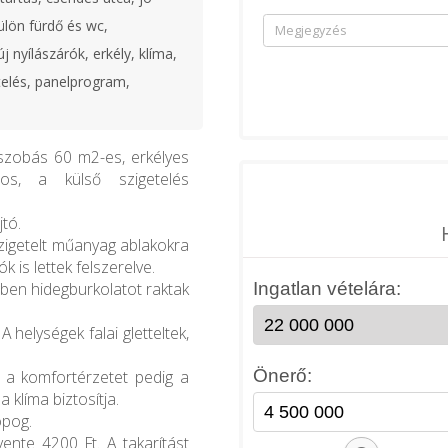
ülön fürdő és wc,
j nyílászárók, erkély, klíma,
telés, panelprogram,
szobás 60 m2-es, erkélyes
mos, a külső szigetelés
jtó.
zigetelt műanyag ablakokra
 is lettek felszerelve.
gben hidegburkolatot raktak
A helységek falai gletteltek,
, a komfortérzetet pedig a
 klíma biztosítja.
opog.
ente 4200 Ft. A takarítást