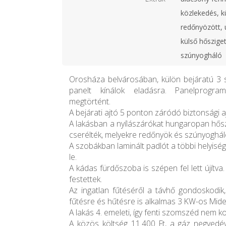
közlekedés, k
redőnyözött, ú
külső hőszige
szúnyogháló
Orosháza belvárosában, külön bejáratú 3 
panelt kínálok eladásra. Panelprogra
megtörtént.
A bejárati ajtó 5 ponton záródó biztonsági a
A lakásban a nyílászárókat hungaropan hős
cserélték, melyekre redőnyök és szúnyoghálók
A szobákban laminált padlót a többi helyisé
le.
A kádas fürdőszoba is szépen fel lett újítva. 
festettek.
Az ingatlan fűtéséről a távhő gondoskodik
fűtésre és hűtésre is alkalmas 3 KW-os Midea
A lakás 4. emeleti, így fenti szomszéd nem k
A közös költség 11.400 Ft, a gáz negyedév