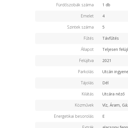
Fürdőszobák száma
1 db
Emelet
4
Szintek száma
5
Fűtés
Távfűtés
Állapot
Teljesen felújí
Felújítva
2021
Parkolás
Utcán ingyen
Tájolás
Dél
Kilátás
Utcára néző
Közművek
Víz, Áram, Gá
Energetikai besorolás
E
Extrák
alacsony fenn