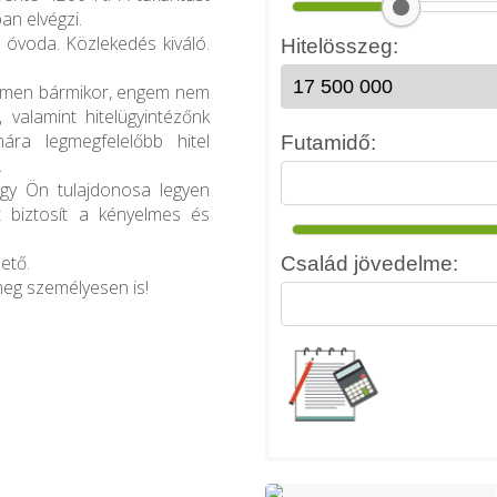
an elvégzi.
, óvoda. Közlekedés kiváló.
gemen bármikor, engem nem
 valamint hitelügyintézőnk
mára legmegfelelőbb hitel
.
ogy Ön tulajdonosa legyen
 biztosít a kényelmes és
ető.
meg személyesen is!