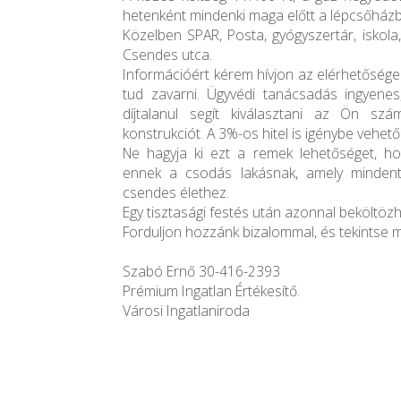
hetenként mindenki maga előtt a lépcsőházb
Közelben SPAR, Posta, gyógyszertár, iskola
Csendes utca.
Információért kérem hívjon az elérhetősé
tud zavarni. Ügyvédi tanácsadás ingyenes,
díjtalanul segít kiválasztani az Ön szá
konstrukciót. A 3%-os hitel is igénybe vehető
Ne hagyja ki ezt a remek lehetőséget, h
ennek a csodás lakásnak, amely mindent
csendes élethez.
Egy tisztasági festés után azonnal beköltözh
Forduljon hozzánk bizalommal, és tekintse 
Szabó Ernő 30-416-2393
Prémium Ingatlan Értékesítő.
Városi Ingatlaniroda