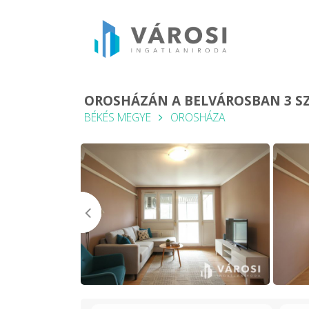
OROSHÁZÁN A BELVÁROSBAN 3 S
BÉKÉS MEGYE
OROSHÁZA