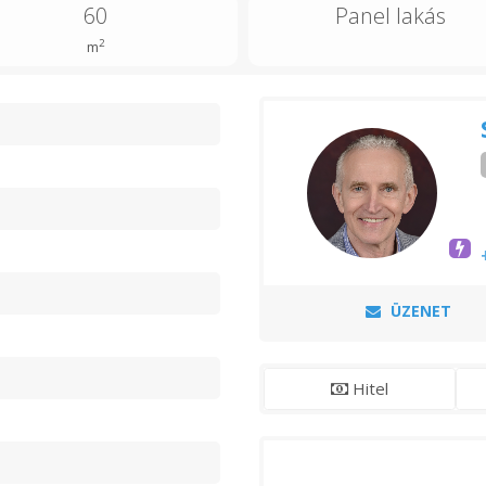
60
Panel lakás
2
m
n
ÜZENET
Hitel