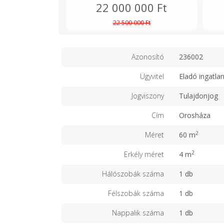
22 000 000 Ft
22 500 000 Ft
Azonosító
236002
Ügyvitel
Eladó ingatla
Jogviszony
Tulajdonjog
Cím
Orosháza
2
Méret
60 m
2
Erkély méret
4 m
Hálószobák száma
1 db
Félszobák száma
1 db
Nappalik száma
1 db