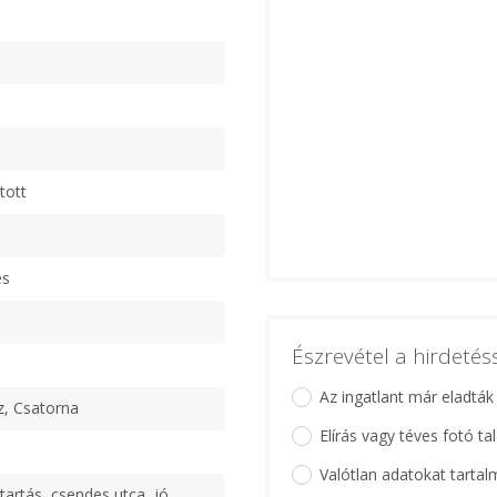
tott
es
Észrevétel a hirdeté
Az ingatlant már eladták
z, Csatorna
Elírás vagy téves fotó ta
Valótlan adatokat tartal
tartás, csendes utca, jó