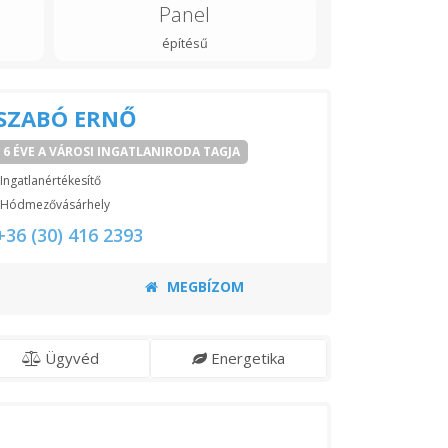
Panel
építésű
SZABÓ ERNŐ
6 ÉVE A VÁROSI INGATLANIRODA TAGJA
Ingatlanértékesítő
Hódmezővásárhely
+36 (30) 416 2393
MEGBÍZOM
Ügyvéd
Energetika