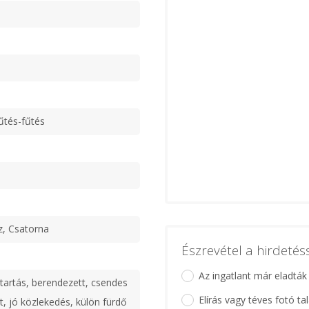
űtés-fűtés
ű
z, Csatorna
Észrevétel a hirdeté
Az ingatlant már eladták
tartás, berendezett, csendes
Elírás vagy téves fotó ta
lt, jó közlekedés, külön fürdő