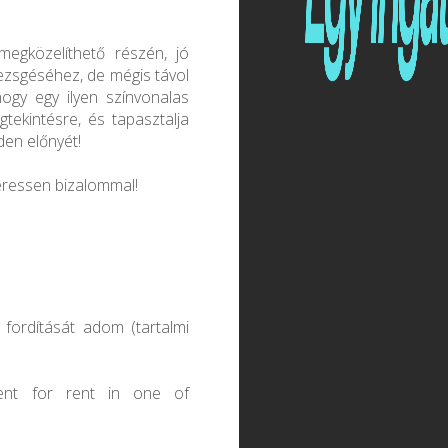
egközelíthető részén, jó
pezsgéséhez, de mégis távol
hogy egy ilyen színvonalas
tekintésre, és tapasztalja
en előnyét!
eressen bizalommal!
fordítását adom (tartalmi
ent for rent in one of