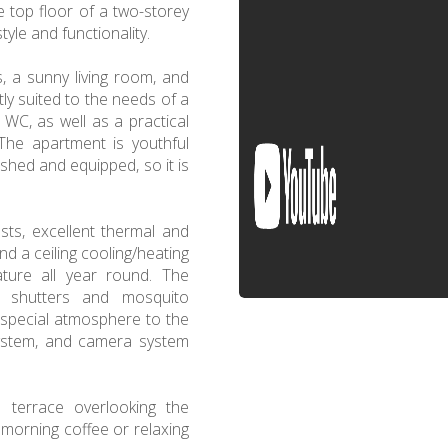
 top floor of a two-storey
tyle and functionality.
 a sunny living room, and
ly suited to the needs of a
WC, as well as a practical
The apartment is youthful
ished and equipped, so it is
sts, excellent thermal and
nd a ceiling cooling/heating
ture all year round. The
th shutters and mosquito
a special atmosphere to the
system, and camera system
terrace overlooking the
morning coffee or relaxing