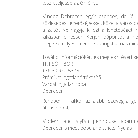
teszik teljessé az élményt.
Mindez Debrecen egyik csendes, de jól m
közlekedési lehetőségekkel, közel a város 
a zajtól. Ne hagyja ki ezt a lehetőséget, 
lakásban élhessen! Kérjen időpontot a meg
meg személyesen ennek az ingatlannak mind
További információkért és megtekintésért k
TRIPSÓ TIBOR
+36 30 942 5373
Prémium ingatlanértékesítő
Városi Ingatlaniroda
Debrecen
Rendben — akkor az alábbi szöveg angol 
átírás nélkül).
Modern and stylish penthouse apartm
Debrecen’s most popular districts, Nyulas!