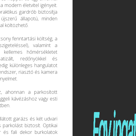
a modern életvitel igényeit.
raktikus gardrób biztosítja
 újszerű állapotú, minden
al költözhető.
csony fenntartási költség, a
zigeteléssel), valamint a
 kellemes hőmérsékletet
tizált, redőnyökkel és
pedig különleges hangulatot
endszer, riasztó és kamera
ényelmet.
z, ahonnan a parkosított
reggeli kávézáshoz vagy esti
tben.
látott garázs és két udvari
parkolást biztosít. Optikai
r és fali dekor burkolatok