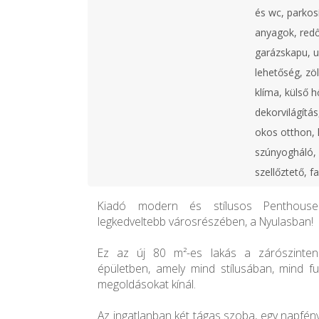
és wc, parkos
anyagok, redő
garázskapu, u
lehetőség, zö
klíma, külső h
dekorvilágítás
okos otthon,
szúnyogháló, o
szellőztető, f
Kiadó modern és stílusos Penthouse
legkedveltebb városrészében, a Nyulasban!
Ez az új 80 m²-es lakás a zárószinten 
épületben, amely mind stílusában, mind f
megoldásokat kínál.
Az ingatlanban két tágas szoba, egy napfén