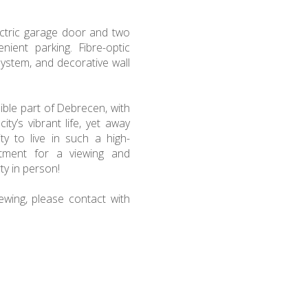
ectric garage door and two
ient parking. Fibre-optic
 system, and decorative wall
ssible part of Debrecen, with
ty’s vibrant life, yet away
y to live in such a high-
tment for a viewing and
ty in person!
wing, please contact with