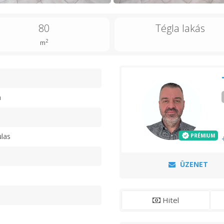
80
Tégla lakás
2
m
n
las
PRÉMIUM
ÜZENET
Hitel