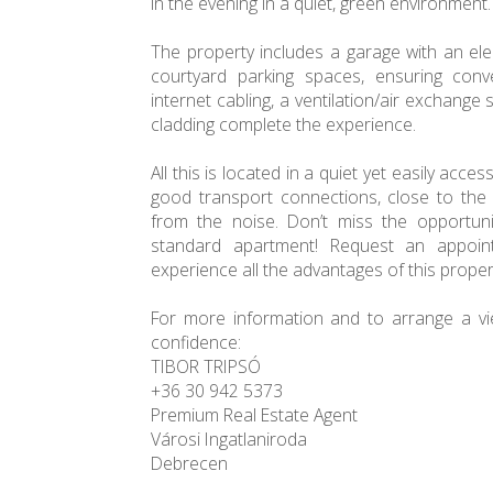
in the evening in a quiet, green environment.
The property includes a garage with an el
courtyard parking spaces, ensuring conven
internet cabling, a ventilation/air exchange
cladding complete the experience.
All this is located in a quiet yet easily acce
good transport connections, close to the ci
from the noise. Don’t miss the opportunit
standard apartment! Request an appoin
experience all the advantages of this proper
For more information and to arrange a vie
confidence:
TIBOR TRIPSÓ
+36 30 942 5373
Premium Real Estate Agent
Városi Ingatlaniroda
Debrecen