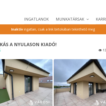
INGATLANOK
MUNKATÁRSAK
KARR
Inaktív
ingatlan, csak a link birtokában tekinthető meg
AKÁS A NYULASON KIADÓ!
S
13