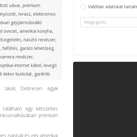
ított udvar, prémium
Valótlan adatokat tartal
nyözött, terasz, elektromos
dvari gépjárműbeálló
ld övezet, amerikai konyha,
őszigetelés, riasztó rendszer,
, falfűtés, garázs lehetőség,
 kamera rendszer,
ptikai internet kábel, levegő
ali dekor burkolat, gardrób
 lakás Debrecen egyik
található egy kétszintes
unkcionalitásában prémium
yes nappali és egy amerikai