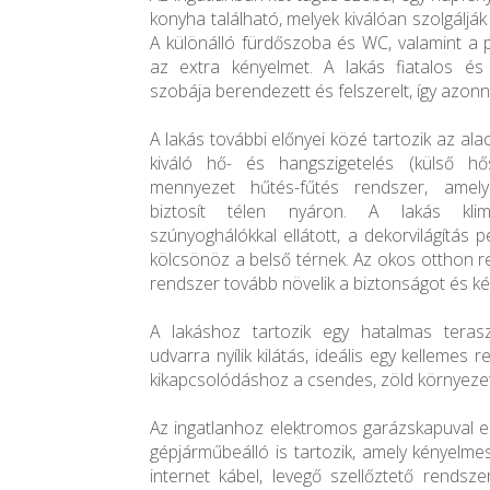
konyha található, melyek kiválóan szolgálják 
A különálló fürdőszoba és WC, valamint a p
az extra kényelmet. A lakás fiatalos és
szobája berendezett és felszerelt, így azonn
A lakás további előnyei közé tartozik az ala
kiváló hő- és hangszigetelés (külső hős
mennyezet hűtés-fűtés rendszer, amely
biztosít télen nyáron. A lakás klima
szúnyoghálókkal ellátott, a dekorvilágítás 
kölcsönöz a belső térnek. Az okos otthon r
rendszer tovább növelik a biztonságot és k
A lakáshoz tartozik egy hatalmas teras
udvarra nyílik kilátás, ideális egy kellemes 
kikapcsolódáshoz a csendes, zöld környeze
Az ingatlanhoz elektromos garázskapuval el
gépjárműbeálló is tartozik, amely kényelmes 
internet kábel, levegő szellőztető rendsze