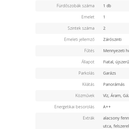
Fürdőszobák száma
1 db
Emelet
1
Szintek száma
2
Emeleti jellemző
Zárószinti
Fűtés
Mennyezeti h
Állapot
Fiatal, újszer
Parkolás
Garázs
Kilátás
Panorámás
Közművek
Víz, Áram, Gá
Energetikai besorolás
A++
Extrák
alacsony fenn
utca, felszere