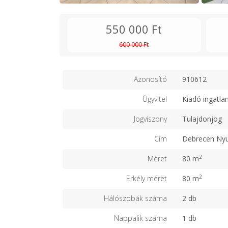
550 000 Ft
600 000 Ft
Azonosító
910612
Ügyvitel
Kiadó ingatla
Jogviszony
Tulajdonjog
Cím
Debrecen Nyu
2
Méret
80 m
2
Erkély méret
80 m
Hálószobák száma
2 db
Nappalik száma
1 db