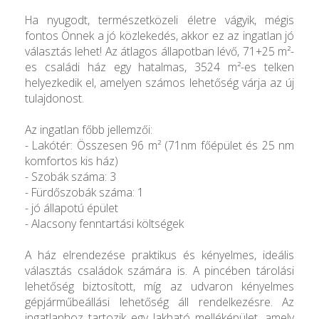
Ha nyugodt, természetközeli életre vágyik, mégis
fontos Önnek a jó közlekedés, akkor ez az ingatlan jó
választás lehet! Az átlagos állapotban lévő, 71+25 m²-
es családi ház egy hatalmas, 3524 m²-es telken
helyezkedik el, amelyen számos lehetőség várja az új
tulajdonost.
Az ingatlan főbb jellemzői:
- Lakótér: Összesen 96 m² (71nm főépület és 25 nm
komfortos kis ház)
- Szobák száma: 3
- Fürdőszobák száma: 1
- jó állapotú épület
- Alacsony fenntartási költségek
A ház elrendezése praktikus és kényelmes, ideális
választás családok számára is. A pincében tárolási
lehetőség biztosított, míg az udvaron kényelmes
gépjárműbeállási lehetőség áll rendelkezésre. Az
ingatlanhoz tartozik egy lakható melléképület, amely