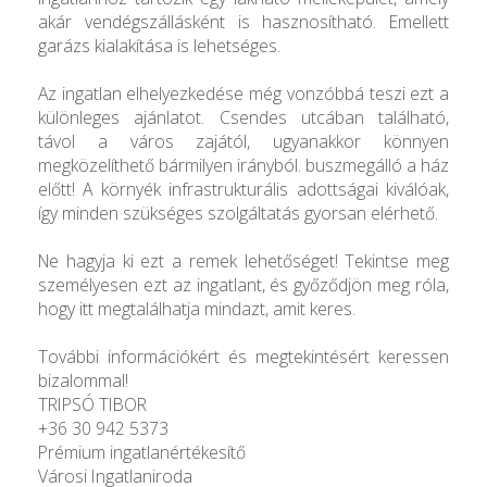
akár vendégszállásként is hasznosítható. Emellett
garázs kialakítása is lehetséges.
Az ingatlan elhelyezkedése még vonzóbbá teszi ezt a
különleges ajánlatot. Csendes utcában található,
távol a város zajától, ugyanakkor könnyen
megközelíthető bármilyen irányból. buszmegálló a ház
előtt! A környék infrastrukturális adottságai kiválóak,
így minden szükséges szolgáltatás gyorsan elérhető.
Ne hagyja ki ezt a remek lehetőséget! Tekintse meg
személyesen ezt az ingatlant, és győződjön meg róla,
hogy itt megtalálhatja mindazt, amit keres.
További információkért és megtekintésért keressen
bizalommal!
TRIPSÓ TIBOR
+36 30 942 5373
Prémium ingatlanértékesítő
Városi Ingatlaniroda