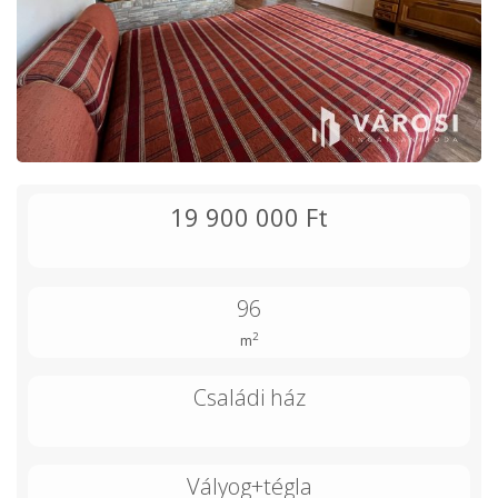
19 900 000 Ft
96
2
m
Családi ház
Vályog+tégla