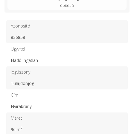
építésű
Azonosító
836858
Ügyvitel
Eladó ingatlan
Jogviszony
Tulajdonjog
Cím
Nyírábrány
Méret
2
96 m