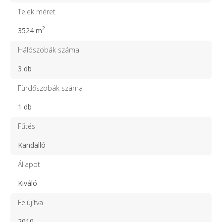
Telek méret
2
3524 m
Hálószobák száma
3 db
Fürdőszobák száma
1 db
Fűtés
Kandalló
Állapot
Kiváló
Felújítva
2010