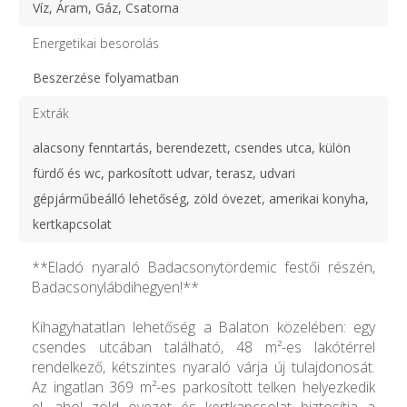
Víz, Áram, Gáz, Csatorna
Energetikai besorolás
Beszerzése folyamatban
Extrák
alacsony fenntartás, berendezett, csendes utca, külön
fürdő és wc, parkosított udvar, terasz, udvari
gépjárműbeálló lehetőség, zöld övezet, amerikai konyha,
kertkapcsolat
**Eladó nyaraló Badacsonytördemic festői részén,
Badacsonylábdihegyen!**
Kihagyhatatlan lehetőség a Balaton közelében: egy
csendes utcában található, 48 m²-es lakótérrel
rendelkező, kétszintes nyaraló várja új tulajdonosát.
Az ingatlan 369 m²-es parkosított telken helyezkedik
el, ahol zöld övezet és kertkapcsolat biztosítja a