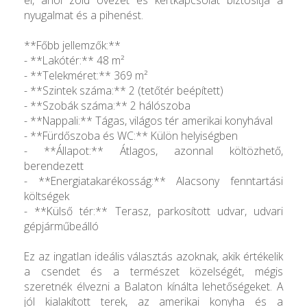
nyugalmat és a pihenést.
**Főbb jellemzők:**
- **Lakótér:** 48 m²
- **Telekméret:** 369 m²
- **Szintek száma:** 2 (tetőtér beépített)
- **Szobák száma:** 2 hálószoba
- **Nappali:** Tágas, világos tér amerikai konyhával
- **Fürdőszoba és WC:** Külön helyiségben
- **Állapot:** Átlagos, azonnal költözhető,
berendezett
- **Energiatakarékosság:** Alacsony fenntartási
költségek
- **Külső tér:** Terasz, parkosított udvar, udvari
gépjárműbeálló
Ez az ingatlan ideális választás azoknak, akik értékelik
a csendet és a természet közelségét, mégis
szeretnék élvezni a Balaton kínálta lehetőségeket. A
jól kialakított terek, az amerikai konyha és a