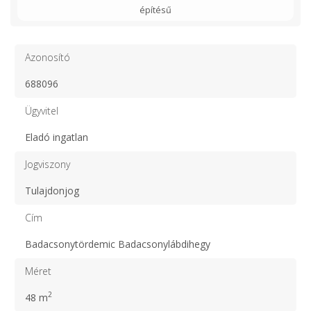
építésű
Azonosító
688096
Ügyvitel
Eladó ingatlan
Jogviszony
Tulajdonjog
Cím
Badacsonytördemic Badacsonylábdihegy
Méret
2
48 m