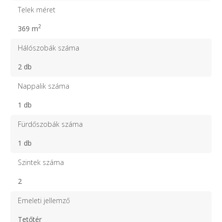
Telek méret
2
369 m
Hálószobák száma
2 db
Nappalik száma
1 db
Fürdőszobák száma
1 db
Szintek száma
2
Emeleti jellemző
Tetőtér