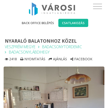
BACK OFFICE BELÉPÉS
CSATLAKOZÁS
NYARALÓ BALATONHOZ KÖZEL
VESZPRÉM MEGYE
BADACSONYTÖRDEMIC
BADACSONYLÁBDIHEGY
2418
NYOMTATÁS
AJÁNLÁS
FACEBOOK