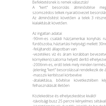
Befektetésnek is remek választás!
A "kert" besorolás átminősítése me
szomszédos telkek nyaralóövezet besoroláss
Az átminősítést követően a telek 3 részre
kialakítását követően.
Az ingatlan adatai:
-90nm-es családi ház(amerikai konyhás na
fürdőszoba, háztartási helyiség) mellett 30n
-felújítandó állapotban van
-vezetékes víz és áram korábban bevezetve
környéken(csatorna helyett derítő elhelyezv
-2006nm-es, erdő telek mely minden termés
-Jelenleg "kert" besorolással rendelkezik d
-masszív kerítéssel körbevéve
-átalakítása, bővítése következtében k
felhasználását illetően
Közlekedése és elhelyezkedése kiváló!
-távolsági busz 25 percre kényelmes sétával