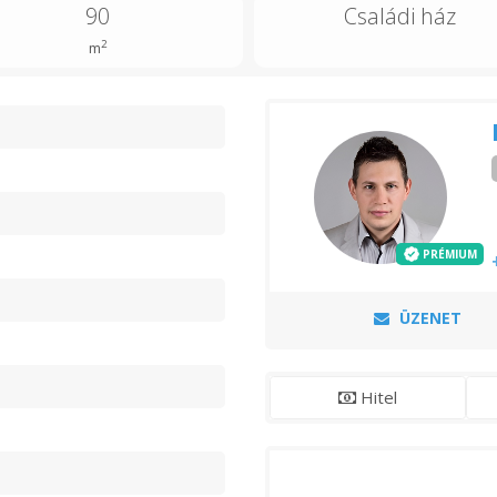
90
Családi ház
2
m
n
PRÉMIUM
ÜZENET
Hitel