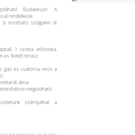
goldható Budakeszin. A
al rendelkezik.
 is bontható szolgalmi út
ppali, 1 szoba, előszoba,
m-es fedett terasz
, gáz és csatorna nincs a
e)
zetbarát álma
e átminősítése megoldható
épzeletünk szárnyalhat a