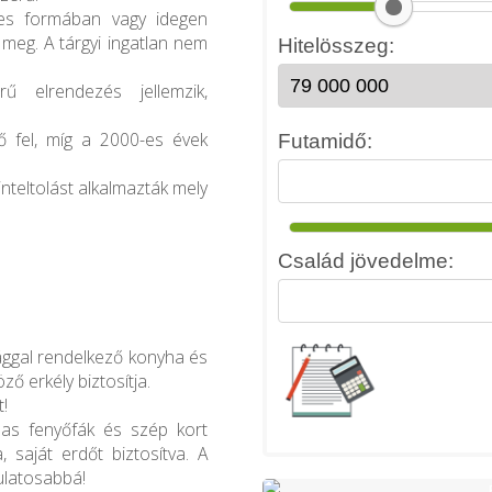
zes formában vagy idegen
 meg. A tárgyi ingatlan nem
rű elrendezés jellemzik,
ő fel, míg a 2000-es évek
nteltolást alkalmazták mely
ággal rendelkező konyha és
ő erkély biztosítja.
t!
as fenyőfák és szép kort
, saját erdőt biztosítva. A
ulatosabbá!