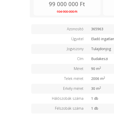
99 000 000 Ft
104 900 000 Ft
Azonosító
365963
Ügyvitel
Eladó ingatla
Jogviszony
Tulajdonjog
Cím
Budakeszi
2
Méret
90 m
2
Telek méret
2006 m
2
Erkély méret
30 m
Hálószobák száma
1 db
Félszobák száma
1 db