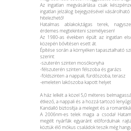
Az ingatlan megvásárlása csak készpén
ingatlan jelzálog bejegyzésével vásárolható
hitelezhető!
Hatalmas ablakok,tágas terek, nagysze
érdemes megtekinteni személyesen!
Az 1980-as években épült az ingatlan els
közepén bővítésen esett át.
Építése során a környéken tapasztalható szi
szerint:
-szuterén szinten mosókonyha
-félszuterén szinten félszoba és garázs
-földszinten a nappali, fürdőszoba, terasz
-emeleten lakószoba kapott helyet
A ház lelkét a közel 5,0 méteres belmagass
étkező, a nappali és a hozzá tartozó lenyűgöz
Kandalló biztosítja a meleget és a romantiká
A 2006nm-es telek maga a csoda! Hatam
megélt nyárfák egyaránt előfordulnak rajta
köztük élő mókus családok teszik még hang