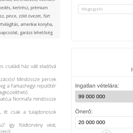
ekedés, kertrész, prémium
z, pince, zöld övezet, fúrt
ertvilágítás, amerikai konyha,
tkapcsolat, garázs lehetőség
 családi ház vált eladóvá
nzációs! Mindössze percek
eg a Farkashegyi repülőtér
gközelíthető.
lható,a Normafa mindössze
 itt csak a tulajdonosok
ú" így földtörvény védi,
zerű!