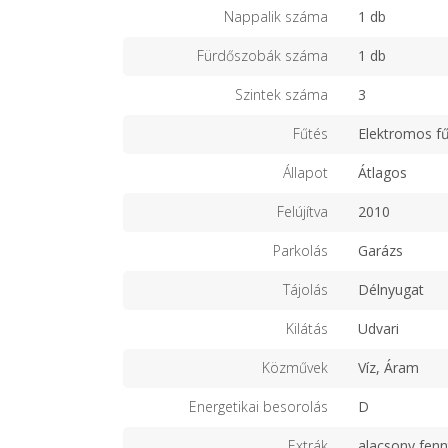
Nappalik száma
1 db
Fürdőszobák száma
1 db
Szintek száma
3
Fűtés
Elektromos f
Állapot
Átlagos
Felújítva
2010
Parkolás
Garázs
Tájolás
Délnyugat
Kilátás
Udvari
Közművek
Víz, Áram
Energetikai besorolás
D
Extrák
alacsony fenn