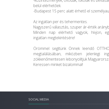
-közintézmények, óvodák, iskolák és bevásár
belül elérhetőek.
-Budapest 15 perc alatt érhető el személyau
Az ingatlan per és tehermentes.
Nagyszerű választás, szuper ár-érték arányb
Minden nap elérhető vagyok, hívjon, e
ingatlan megtekintésére!
Örömmel segítünk Önnek leendő OTTH
megtalálásában, miközben jelenlegi ing
zökkenőmentesen lebonyolítjuk Magyarorszá
Keressen minket bizalommal!
SOCIAL MEDIA