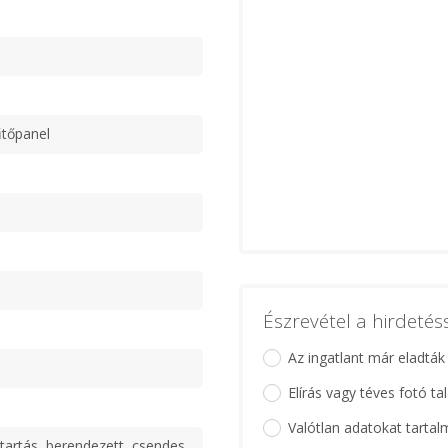
űtőpanel
Észrevétel a hirdeté
Az ingatlant már eladták
Elírás vagy téves fotó ta
Valótlan adatokat tartal
tartás, berendezett, csendes