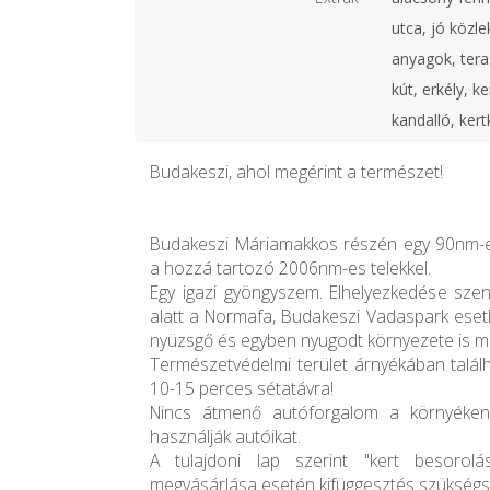
utca, jó közl
anyagok, teras
kút, erkély, k
kandalló, ker
Budakeszi, ahol megérint a természet!
Budakeszi Máriamakkos részén egy 90nm-es
a hozzá tartozó 2006nm-es telekkel.
Egy igazi gyöngyszem. Elhelyezkedése sze
alatt a Normafa, Budakeszi Vadaspark esetl
nyüzsgő és egyben nyugodt környezete is me
Természetvédelmi terület árnyékában talá
10-15 perces sétatávra!
Nincs átmenő autóforgalom a környéken,
használják autóikat.
A tulajdoni lap szerint "kert besorolás
megvásárlása esetén kifüggesztés szükségs