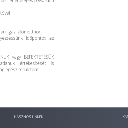
lási lehetőségek rövid időn
tóval
an, igazi álomotthon.
gyeztessünk időpontot az
ONUK vagy BEFEKTETÉSÜK
atlanuk értékesítését is
g egész területén!
HASZNOS LINKEK
KA