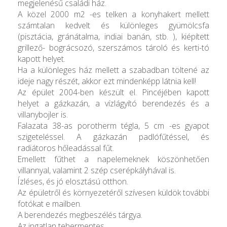
megjelenésű családi ház.
A közel 2000 m2 -es telken a konyhakert mellett
számtalan kedvelt és különleges gyümölcsfa
(pisztácia, gránátalma, indiai banán, stb. ), kiépített
grillező- bográcsozó, szerszámos tároló és kerti-tó
kapott helyet.
Ha a különleges ház mellett a szabadban töltené az
ideje nagy részét, akkor ezt mindenképp látnia kell!
Az épület 2004-ben készült el. Pincéjében kapott
helyet a gázkazán, a vízlágyító berendezés és a
villanybojler is.
Falazata 38-as porotherm tégla, 5 cm -es gyapot
szigeteléssel. A gázkazán padlófűtéssel, és
radiátoros hőleadással fűt.
Emellett fűthet a napelemeknek köszönhetően
villannyal, valamint 2 szép cserépkályhával is.
Ízléses, és jó elosztású otthon.
Az épületről és környezetéről szívesen küldök további
fotókat e mailben.
A berendezés megbeszélés tárgya.
Az ingatlan tehermentes.