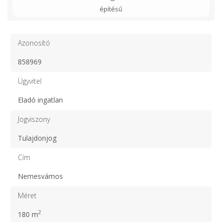
építésű
Azonosító
858969
Ügyvitel
Eladó ingatlan
Jogviszony
Tulajdonjog
Cím
Nemesvámos
Méret
2
180 m