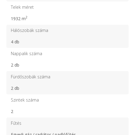
Telek méret
2
1932 m
Hálószobák száma
4 db
Nappalik száma
2 db
Fürdőszobák száma
2 db
Szintek száma
2
Fűtés
Egyedi gáz / radiátor / padlófűtés