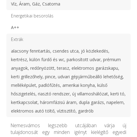
Víz, Áram, Gáz, Csatorna
Energetikai besorolás
A++
Extrák
alacsony fenntartás, csendes utca, jó közlekedés,
kertrész, külön fürdő és wc, parkosított udvar, prémium
anyagok, redőnyözött, terasz, elektromos garázskapu,
kerti grillezőhely, pince, udvari gépjárműbeálló lehetőség,
melléképület, padlófűtés, amerikai konyha, külső
hőszigetelés, riasztó rendszer, új villamoshálózat, kerti tó,
kertkapcsolat, háromfázisú áram, dupla garázs, napelem,
elektromos autó töltő, víztisztító, gardrób
Nemesvámos legszebb utcájában várja új
tulajdonosát egy minden igényt kielégítő egyedi