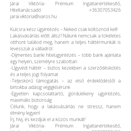
Járai Viktória- Prémium Ingatlanértékesítő,
Hiteltanácsadó +36307053426
jarai.viktoria@varos.hu
Kulcsra kész ügyintézés – Neked csak költöznöd kell!
Lakásvásárlás előtt állsz? Nálunk nemcsak a tökéletes
otthont találod meg, hanem a teljes háttérmunkát is
levesszük a válladról:
-Díjmentes banki hitelügyintézés – több bank ajánlata
egy helyen, személyre szabottan
-Ügyvédi háttér – biztos kezekben a szerződéskötés
és a teljes jogi folyamat
-Teljeskörű támogatás – az első érdeklődéstől a
birtokba adásig végigkísérünk
-Egyetlen kapcsolattartó, gördülékeny ügyintézés,
maximális biztonság
Célunk, hogy a lakásvásárlás ne stressz, hanem
élmény legyen!
Írj, hívj, és kezdjük el a közös munkát!
Járai Viktória- Prémium Ingatlanértékesítő,