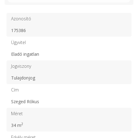
Azonosító
175386
Ügyvitel
Eladó ingatlan
Jogviszony
Tulajdonjog
Cím
Szeged Rókus
Méret
2
34 m
Erkély méret