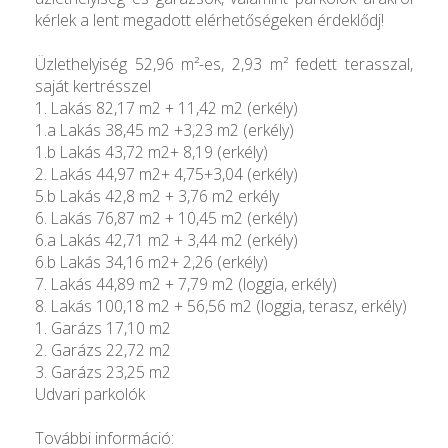
kérlek a lent megadott elérhetőségeken érdeklődj!
Üzlethelyiség 52,96 m²-es, 2,93 m² fedett terasszal,
saját kertrésszel
1. Lakás 82,17 m2 + 11,42 m2 (erkély)
1.a Lakás 38,45 m2 +3,23 m2 (erkély)
1.b Lakás 43,72 m2+ 8,19 (erkély)
2. Lakás 44,97 m2+ 4,75+3,04 (erkély)
5.b Lakás 42,8 m2 + 3,76 m2 erkély
6. Lakás 76,87 m2 + 10,45 m2 (erkély)
6.a Lakás 42,71 m2 + 3,44 m2 (erkély)
6.b Lakás 34,16 m2+ 2,26 (erkély)
7. Lakás 44,89 m2 + 7,79 m2 (loggia, erkély)
8. Lakás 100,18 m2 + 56,56 m2 (loggia, terasz, erkély)
1. Garázs 17,10 m2
2. Garázs 22,72 m2
3. Garázs 23,25 m2
Udvari parkolók
További információ: