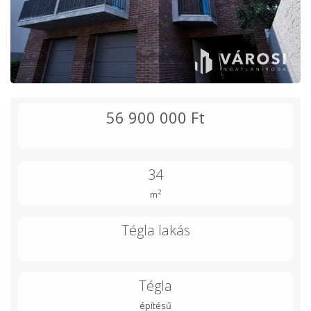
56 900 000 Ft
34
2
m
Tégla lakás
Tégla
építésű