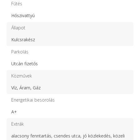
Fűtés
Hőszivattyú
Állapot
Kulcsrakész
Parkolás
Utcán fizetős
Közművek
Víz, Áram, Gáz
Energetikai besorolás
A+
Extrák
alacsony fenntartás, csendes utca, jó közlekedés, közeli