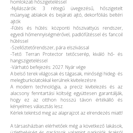
homlokzati hőszigeteléssel
-Nyílászárók: 3 rétegű üvegezésű, hőszigetelt
műanyag ablakok és bejárati ajtó, dekorfóliás beltéri
ajtók
-Fűtés és hűtés: központi hőszivattyús rendszer,
egyedi hőmennyiségmérővel, padlófűtéssel és fancoil
hűtéssel
-Szellőztetőrendszer, pára elszívással
-Tető: Terran Protector tetőcserép, kiváló hő- és
hangszigeteléssel
-Várható befejezés: 2027. Nyár vége
A belső terek világosak és tágasak, minőségi hideg- és
melegburkolatokkal kerülnek kivitelezésre.
A modern technológia, a precíz kivitelezés és az
alacsony fenntartási költség együttesen garantálják,
hogy ez az otthon hosszú távon értékálló és
kényelmes választás lesz.
Kérlek tekintsd meg az alaprajzot az elrendezés miatt!
A társasházban elérhetőek még a következő lakások,
üzlethelyiség és garázsok, valamint parkolók árakról