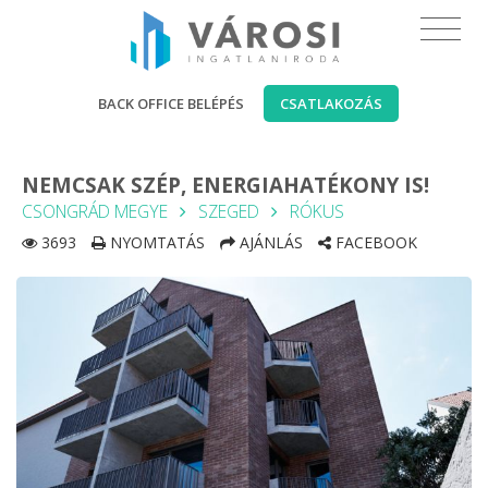
BACK OFFICE BELÉPÉS
CSATLAKOZÁS
NEMCSAK SZÉP, ENERGIAHATÉKONY IS!
CSONGRÁD MEGYE
SZEGED
RÓKUS
3693
NYOMTATÁS
AJÁNLÁS
FACEBOOK