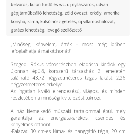
belváros, külön fürdő és wc, új nyílászárók, udvari
gépjárműbeálló lehetőség, zöld övezet, erkély, amerikai
konyha, klíma, külső hőszigetelés, új villamoshálózat,
garázs lehetőség, levegő szellőztető
„Minőség, kényelem, érték – most még időben
lefoglalhatja álmai otthonát!”
Szeged- Rókus városrészben eladásra kínálok egy
újonnan épülő, korszerű társasház 2. emeletén
található 43,72 négyzetméteres tágas lakást, 2,26
négyzetméteres erkéllyel.
Az ingatlan kiváló elrendezésű, világos, és minden
részletében a minőségi kivitelezést tükrözi.
A ház kiemelkedő műszaki tartalommal épül, mely
garantálja az energiatakarékos, csendes és
kényelmes otthont:
-Falazat: 30 cm-es klíma- és hanggátló tégla, 20 cm