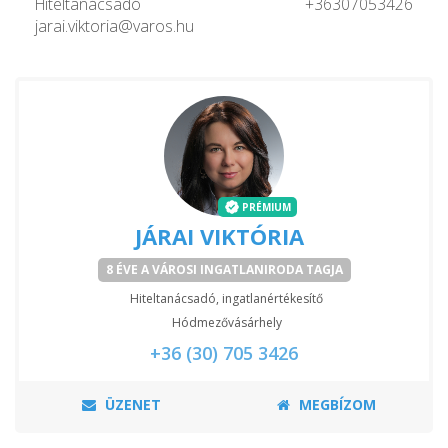
Hiteltanácsadó +36307053426
jarai.viktoria@varos.hu
PRÉMIUM
JÁRAI VIKTÓRIA
8 ÉVE A VÁROSI INGATLANIRODA TAGJA
Hiteltanácsadó, ingatlanértékesítő
Hódmezővásárhely
+36 (30) 705 3426
ÜZENET
MEGBÍZOM