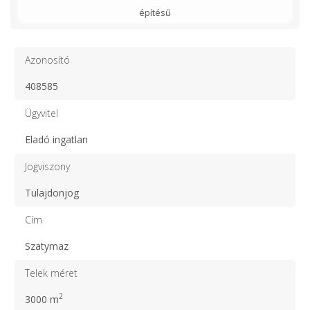
építésű
Azonosító
408585
Ügyvitel
Eladó ingatlan
Jogviszony
Tulajdonjog
Cím
Szatymaz
Telek méret
2
3000 m