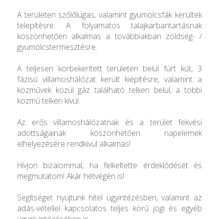
A területen szőlőlugas, valamint gyümölcsfák kerültek
telepítésre. A folyamatos talajkarbantartásnak
köszönhetően alkalmas a továbbiakban zöldség- /
gyümölcstermesztésre.
A teljesen körbekerített területen belül fúrt kút, 3
fázisú villamoshálózat került kiépítésre, valamint a
közművek közül gáz található telken belül, a többi
közmű telken kívül.
Az erős villamoshálózatnak és a terület fekvési
adottságainak köszönhetően napelemek
elhelyezésére rendkívül alkalmas!
Hívjon bizalommal, ha felkeltette érdeklődését és
megmutatom! Akár hétvégén is!
Segítséget nyújtunk hitel ügyintézésben, valamint az
adás-vétellel kapcsolatos teljes körű jogi és egyéb
ügyek intézésében is.