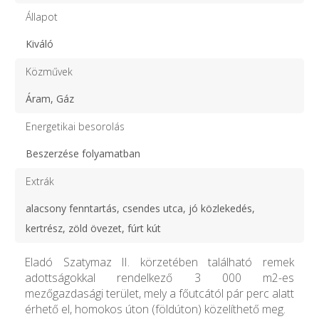
Állapot
Kiváló
Közművek
Áram, Gáz
Energetikai besorolás
Beszerzése folyamatban
Extrák
alacsony fenntartás, csendes utca, jó közlekedés,
kertrész, zöld övezet, fúrt kút
Eladó Szatymaz II. körzetében található remek
adottságokkal rendelkező 3 000 m2-es
mezőgazdasági terület, mely a főutcától pár perc alatt
érhető el, homokos úton (földúton) közelíthető meg.