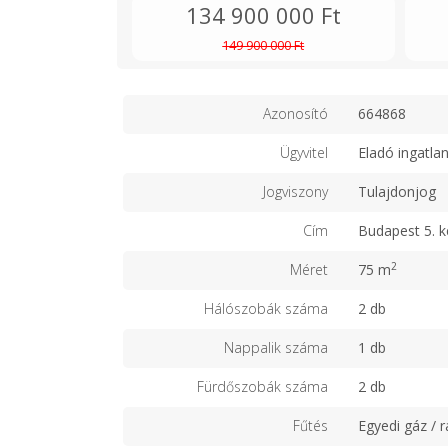
134 900 000 Ft
149 900 000 Ft
Azonosító
664868
Ügyvitel
Eladó ingatla
Jogviszony
Tulajdonjog
Cím
Budapest 5. k
2
Méret
75 m
Hálószobák száma
2 db
Nappalik száma
1 db
Fürdőszobák száma
2 db
Fűtés
Egyedi gáz / r