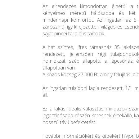
Az elrendezés kimondottan élhető: a t
kényelmes méretű hálószoba és két f
mindennapi komfortot. Az ingatlan az 5.
zárószint), így kifejezetten világos és csen
saját pincei tároló is tartozik.
A hat szintes, liftes társasház 35 lakáso
rendezett, jellemzően régi tulajdonosok
homlokzat szép állapotú, a lépcsőház 
állapotban van.
A közös költség 27.000 Ft, amely felújítási al
Az ingatlan tulajdoni lapja rendezett, 1/1
áll.
Ez a lakás ideális választás mindazok szám
legpatinásabb részén keresnek értékálló, k
hosszú távú befektetést.
További információkért és képekért hívjon 