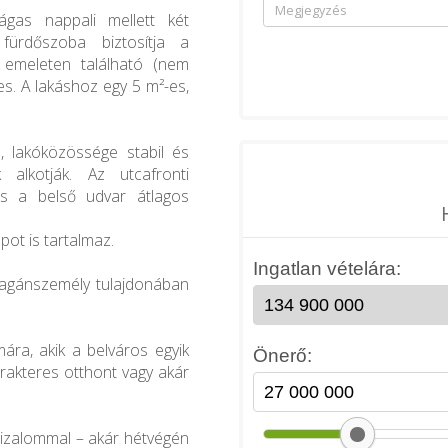
ágas nappali mellett két
ürdőszoba biztosítja a
 emeleten található (nem
des. A lakáshoz egy 5 m²-es,
s, lakóközössége stabil és
 alkotják. Az utcafronti
és a belső udvar átlagos
apot is tartalmaz.
 magánszemély tulajdonában
ára, akik a belváros egyik
arakteres otthont vagy akár
bizalommal – akár hétvégén