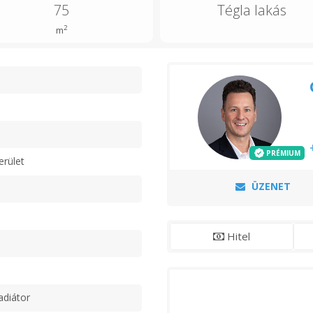
75
Tégla lakás
2
m
n
PRÉMIUM
erület
ÜZENET
Hitel
adiátor