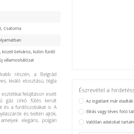
z, Csatorna
olyamatban
 közeli belváros, külön fürdő
új villamoshálózat
zívabb részén, a Belgrád
s, kiváló elosztású, tégla
Észrevétel a hirdeté
esztétikai felújításon esett
rű gáz cirkó fűtés került
Az ingatlant már eladták
át és a fürdőszobákat is. A
Elírás vagy téves fotó ta
ílászárók és beltéri ajtók,
amelyek elegáns, polgári
Valótlan adatokat tartal