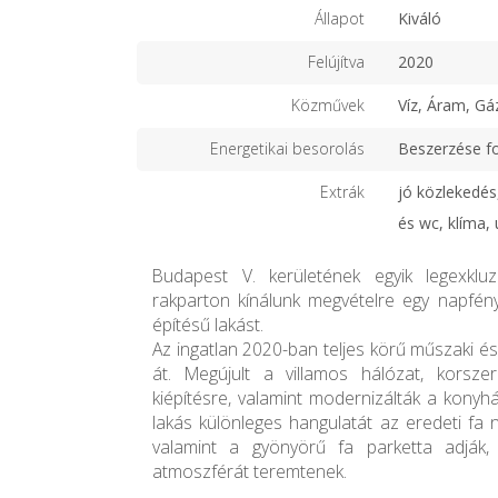
Állapot
Kiváló
Felújítva
2020
Közművek
Víz, Áram, Gá
Energetikai besorolás
Beszerzése f
Extrák
jó közlekedés,
és wc, klíma, 
Budapest V. kerületének egyik legexklu
rakparton kínálunk megvételre egy napfénye
építésű lakást.
Az ingatlan 2020-ban teljes körű műszaki és 
át. Megújult a villamos hálózat, korsze
kiépítésre, valamint modernizálták a konyh
lakás különleges hangulatát az eredeti fa ny
valamint a gyönyörű fa parketta adják, 
atmoszférát teremtenek.