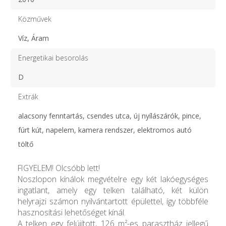
Közművek
Víz, Áram
Energetikai besorolás
D
Extrák
alacsony fenntartás, csendes utca, új nyílászárók, pince,
fúrt kút, napelem, kamera rendszer, elektromos autó
töltő
FIGYELEM! Olcsóbb lett!
Noszlopon kínálok megvételre egy két lakóegységes
ingatlant, amely egy telken található, két külön
helyrajzi számon nyilvántartott épülettel, így többféle
hasznosítási lehetőséget kínál.
A telken egy felújított, 126 m²-es parasztház jellegű