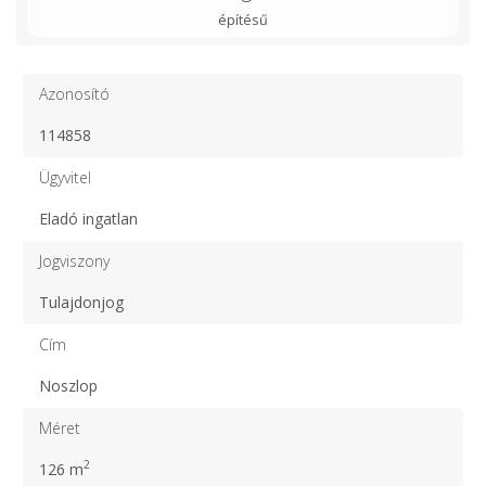
építésű
Azonosító
114858
Ügyvitel
Eladó ingatlan
Jogviszony
Tulajdonjog
Cím
Noszlop
Méret
2
126 m