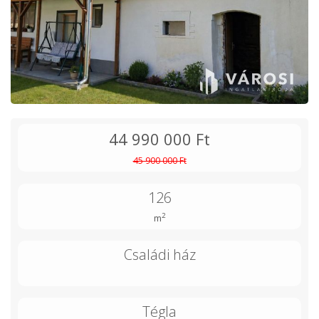
44 990 000 Ft
45 900 000 Ft
126
2
m
Családi ház
Tégla