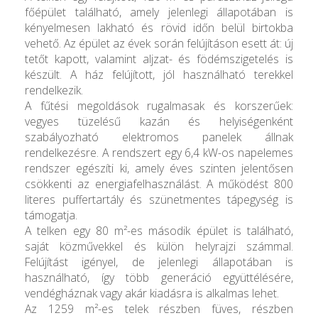
főépület található, amely jelenlegi állapotában is
kényelmesen lakható és rövid időn belül birtokba
vehető. Az épület az évek során felújításon esett át: új
tetőt kapott, valamint aljzat- és födémszigetelés is
készült. A ház felújított, jól használható terekkel
rendelkezik.
A fűtési megoldások rugalmasak és korszerűek:
vegyes tüzelésű kazán és helyiségenként
szabályozható elektromos panelek állnak
rendelkezésre. A rendszert egy 6,4 kW-os napelemes
rendszer egészíti ki, amely éves szinten jelentősen
csökkenti az energiafelhasználást. A működést 800
literes puffertartály és szünetmentes tápegység is
támogatja.
A telken egy 80 m²-es második épület is található,
saját közművekkel és külön helyrajzi számmal.
Felújítást igényel, de jelenlegi állapotában is
használható, így több generáció együttélésére,
vendégháznak vagy akár kiadásra is alkalmas lehet.
Az 1259 m²-es telek részben füves, részben