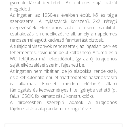
gyümölcsfákkal beültetett. Az öntözés saját kútról
megoldott.
Az ingatlan az 1950-es években épült, kő és tégla
szerkezettel. A nyílászárók korszerű, 2x2 rétegű
üvegezésűek. Elektromos autó töltésére kialakított
csatlakozás is rendelkezésre áll, amely a napelemes
rendszerrel együtt kedvező fenntartást biztosít.
A tulajdoni viszonyok rendezettek, az ingatlan per- és
tehermentes, rövid időn belül költözhető. A fürdő és a
WC felújítása már elkezdődött, így az új tulajdonos
saját elképzelései szerint fejezheti be.
Az ingatlan nem hibátlan, de jó alapokkal rendelkezik,
és a két különálló épület miatt többféle hasznosításra
is alkalmas. Emellett minden elérhető állami
támogatás és kedvezményes hitel igénybe vehető (pl.
falusi CSOK, fix kamatozású konstrukciók).
A hirdetésben szereplő adatok a tulajdonos
tájékoztatása alapján kerültek rögzítésre.