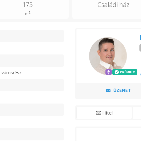
175
Családi ház
2
m
n
 városrész
PRÉMIUM
ÜZENET
Hitel