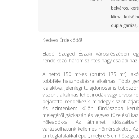
belváros, kert
klíma, külső h
dupla garázs,
Kedves Érdeklődő!
Eladó Szeged Északi városrészében egy
rendelkező, három szintes nagy családi ház!
A nettó 150 m²-es (bruttó 175 m²) lakót
többféle hasznosításra alkalmas. Több gen
kialakítva, jelenlegi tulajdonosai is többsz
viszont alkalmas lehet irodák vagy orvosi re
bejárattal rendelkezik, mindegyik szint átjá
és szintenként külön fürdőszoba került
melegéről gázkazán és vegyes tüzelésű kaz
hőleadókkal. Az átmeneti időszakban
varázsolhatunk kellemes hőmérsékletet. Az 
cm téglafalakkal épült, melyre 5 cm hőszigete