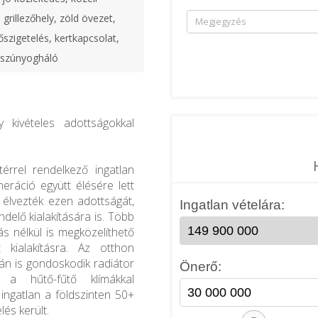
i grillezőhely, zöld övezet,
őszigetelés, kertkapcsolat,
 szúnyogháló
 kivételes adottságokkal
érrel rendelkező ingatlan
eráció együtt élésére lett
ör élvezték ezen adottságát,
ndelő kialakítására is. Több
rás nélkül is megközelíthető
 kialakításra. Az otthon
án is gondoskodik radiátor
 a hűtő-fűtő klímákkal
ingatlan a földszinten 50+
lés került.