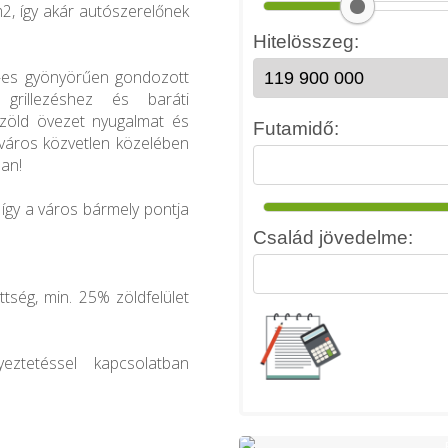
2, így akár autószerelőnek
²-es gyönyörűen gondozott
 grillezéshez és baráti
A zöld övezet nyugalmat és
lváros közvetlen közelében
lan!
 így a város bármely pontja
tség, min. 25% zöldfelület
eztetéssel kapcsolatban