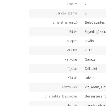
Emelet
2
Szintek száma
2
Emeleti jellemző
Belső szintes
Fűtés
Egyedi gáz / r
Állapot
Kiváló
Felújítva
2019
Parkolás
Garázs
Tájolás
Délkelet
Kilátás
Udvari
Közművek
Víz, Áram, Gá
Energetikai besorolás
Beszerzése f
Extrák
csendes utca,