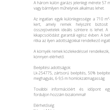
A három külön garázs jelenlegi mérete 57 m
vagy bármilyen műhelynek alkalmas lehet.
Az ingatlan egyik különlegessége a 710 m
kert, amely remek helyszínt biztosít
összejövetelek ideális színtere is lehet. 
kikapcsolódást garantál egész évben. A be
ritka az ilyen adottságokkal rendelkező ingat
A környék remek közlekedéssel rendelkezik,
könnyen elérhető.
Beépítési adottságok:
Lk-254775, zártsorú beépítés, 50% beépítet
meghagyás, 6-9,5 m homlokzatmagasság.
További információért és időpont egy
forduljon hozzám bizalommal!
Elérhetőség: