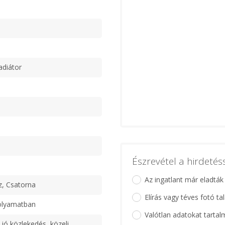
adiátor
Észrevétel a hirdeté
Az ingatlant már eladták
z, Csatorna
Elírás vagy téves fotó ta
olyamatban
Valótlan adatokat tartal
 jó közlekedés, közeli