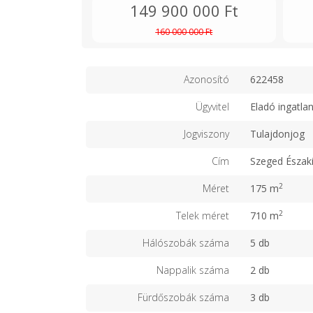
149 900 000 Ft
160 000 000 Ft
Azonosító
622458
Ügyvitel
Eladó ingatla
Jogviszony
Tulajdonjog
Cím
Szeged Északi
2
Méret
175 m
2
Telek méret
710 m
Hálószobák száma
5 db
Nappalik száma
2 db
Fürdőszobák száma
3 db