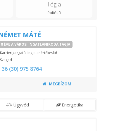
Tégla
építésű
NÉMET MÁTÉ
8 ÉVE A VÁROSI INGATLANIRODA TAGJA
Karrierigazgató, Ingatlanértékesítő
Szeged
+36 (30) 975 8764
MEGBÍZOM
Ügyvéd
Energetika