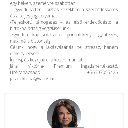
egy helyen, személyre szabottan
-Ügyvédi háttér – biztos kezekben a szerződéskötés
és a teljes jogi folyamat
-Teljeskörű támogatás – az első érdeklődéstől a
birtokba adásig végigkísérünk
-Egyetlen kapcsolattartó, gördülékeny ügyintézés,
maximális biztonság
Célunk, hogy a lakásvásárlás ne stressz, hanem
élmény legyen!
Írj, hívj, és kezdjük el a közös munkát!
Járai Viktória- Prémium Ingatlanértékesítő,
Hiteltanácsadó +36307053426
jarai.viktoria@varos.hu