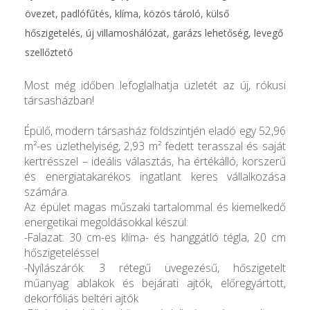
övezet, padlófűtés, klíma, közös tároló, külső
hőszigetelés, új villamoshálózat, garázs lehetőség, levegő
szellőztető
Most még időben lefoglalhatja üzletét az új, rókusi
társasházban!
Épülő, modern társasház földszintjén eladó egy 52,96
m²-es üzlethelyiség, 2,93 m² fedett terasszal és saját
kertrésszel – ideális választás, ha értékálló, korszerű
és energiatakarékos ingatlant keres vállalkozása
számára.
Az épület magas műszaki tartalommal és kiemelkedő
energetikai megoldásokkal készül:
-Falazat: 30 cm-es klíma- és hanggátló tégla, 20 cm
hőszigeteléssel
-Nyílászárók: 3 rétegű üvegezésű, hőszigetelt
műanyag ablakok és bejárati ajtók, előregyártott,
dekorfóliás beltéri ajtók