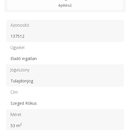
építésű
Azonosító
137512
Ügyvitel
Eladó ingatlan
Jogviszony
Tulajdonjog
Cím
Szeged Rókus
Méret
2
53 m