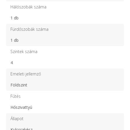
Hálószobák száma
1 db
Fürdőszobák száma
1 db
Szintek száma
4
Emeleti jellemző
Földszint
Fűtés
Hőszivattyú
Állapot
Kulcsrakész