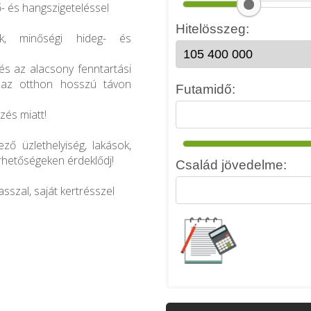
ő- és hangszigeteléssel
k, minőségi hideg- és
 és az alacsony fenntartási
z az otthon hosszú távon
zés miatt!
ő üzlethelyiség, lakások,
érhetőségeken érdeklődj!
asszal, saját kertrésszel