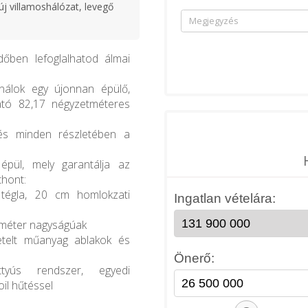
új villamoshálózat, levegő
őben lefoglalhatod álmai
nálok egy újonnan épülő,
ató 82,17 négyzetméteres
, és minden részletében a
épül, mely garantálja az
thont:
 tégla, 20 cm homlokzati
etméter nagyságúak
getelt műanyag ablakok és
tyús rendszer, egyedi
il hűtéssel