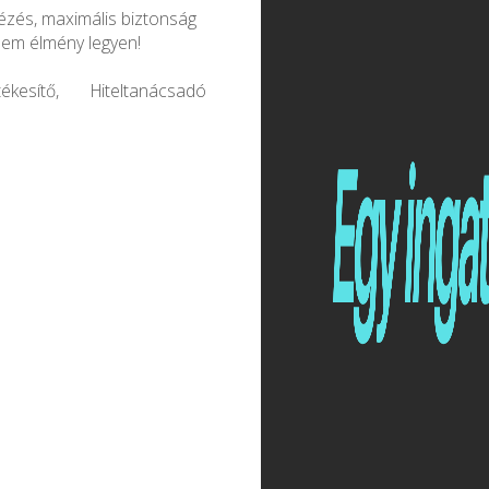
tézés, maximális biztonság
nem élmény legyen!
kesítő, Hiteltanácsadó