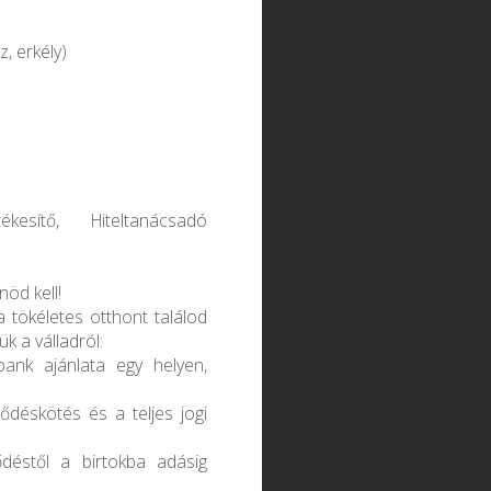
, erkély)
kesítő, Hiteltanácsadó
öd kell!
a tökéletes otthont találod
k a válladról:
bank ajánlata egy helyen,
ődéskötés és a teljes jogi
déstől a birtokba adásig