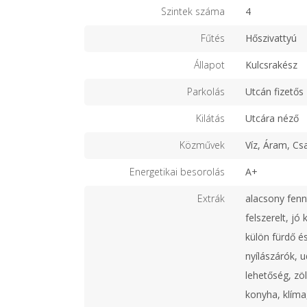
Szintek száma
4
Fűtés
Hőszivattyú
Állapot
Kulcsrakész
Parkolás
Utcán fizetős
Kilátás
Utcára néző
Közművek
Víz, Áram, Cs
Energetikai besorolás
A+
Extrák
alacsony fenn
felszerelt, jó
külön fürdő é
nyílászárók, 
lehetőség, zöl
konyha, klíma