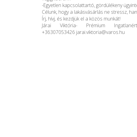
-Egyetlen kapcsolattartó, gördülékeny ügyin
Célunk, hogy a lakásvásárlás ne stressz, ha
Írj, hívj, és kezdjük el a közös munkát!
Járai Viktória- Prémium Ingatlanérté
+36307053426 jarai.viktoria@varos.hu