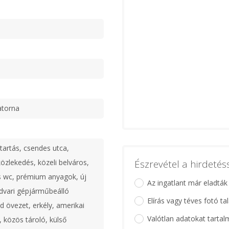
atorna
tartás, csendes utca,
 közlekedés, közeli belváros,
Észrevétel a hirdeté
s wc, prémium anyagok, új
Az ingatlant már eladták
udvari gépjárműbeálló
Elírás vagy téves fotó ta
d övezet, erkély, amerikai
Valótlan adatokat tartal
, közös tároló, külső