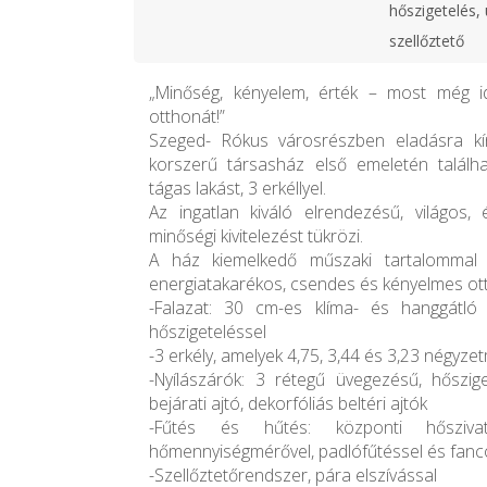
hőszigetelés, 
szellőztető
„Minőség, kényelem, érték – most még id
otthonát!”
Szeged- Rókus városrészben eladásra kí
korszerű társasház első emeletén találh
tágas lakást, 3 erkéllyel.
Az ingatlan kiváló elrendezésű, világos
minőségi kivitelezést tükrözi.
A ház kiemelkedő műszaki tartalommal 
energiatakarékos, csendes és kényelmes ot
-Falazat: 30 cm-es klíma- és hanggátló
hőszigeteléssel
-3 erkély, amelyek 4,75, 3,44 és 3,23 négyz
-Nyílászárók: 3 rétegű üvegezésű, hőszi
bejárati ajtó, dekorfóliás beltéri ajtók
-Fűtés és hűtés: központi hőszivat
hőmennyiségmérővel, padlófűtéssel és fanco
-Szellőztetőrendszer, pára elszívással