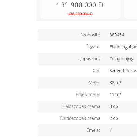
131 900 000 Ft
136 200 000 Ft
Azonosító
380454
Ügyvitel
Eladó ingatla
Jogviszony
Tulajdonjog
Cím
Szeged Róku
2
Méret
82 m
2
Erkély méret
11 m
Hálószobák száma
4 db
Fürdőszobák száma
2 db
Emelet
1