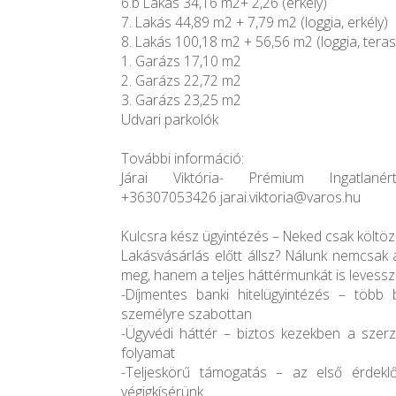
6.b Lakás 34,16 m2+ 2,26 (erkély)
7. Lakás 44,89 m2 + 7,79 m2 (loggia, erkély)
8. Lakás 100,18 m2 + 56,56 m2 (loggia, terasz
1. Garázs 17,10 m2
2. Garázs 22,72 m2
3. Garázs 23,25 m2
Udvari parkolók
További információ:
Járai Viktória- Prémium Ingatlanérté
+36307053426 jarai.viktoria@varos.hu
Kulcsra kész ügyintézés – Neked csak költözn
Lakásvásárlás előtt állsz? Nálunk nemcsak 
meg, hanem a teljes háttérmunkát is levesszü
-Díjmentes banki hitelügyintézés – több 
személyre szabottan
-Ügyvédi háttér – biztos kezekben a szerz
folyamat
-Teljeskörű támogatás – az első érdeklő
végigkísérünk