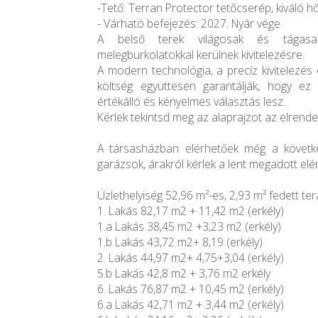
-Tető: Terran Protector tetőcserép, kiváló h
- Várható befejezés: 2027. Nyár vége
A belső terek világosak és tágasa
melegburkolatokkal kerülnek kivitelezésre.
A modern technológia, a precíz kivitelezés
költség együttesen garantálják, hogy e
értékálló és kényelmes választás lesz.
Kérlek tekintsd meg az alaprajzot az elrende
A társasházban elérhetőek még a következ
garázsok, árakról kérlek a lent megadott el
Üzlethelyiség 52,96 m²-es, 2,93 m² fedett ter
1. Lakás 82,17 m2 + 11,42 m2 (erkély)
1.a Lakás 38,45 m2 +3,23 m2 (erkély)
1.b Lakás 43,72 m2+ 8,19 (erkély)
2. Lakás 44,97 m2+ 4,75+3,04 (erkély)
5.b Lakás 42,8 m2 + 3,76 m2 erkély
6. Lakás 76,87 m2 + 10,45 m2 (erkély)
6.a Lakás 42,71 m2 + 3,44 m2 (erkély)