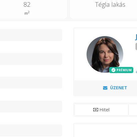
82
Tégla lakás
2
m
n
s
PRÉMIUM
ÜZENET
Hitel