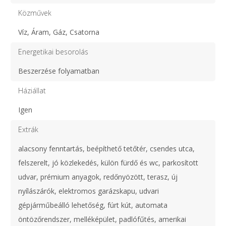
Közművek
Víz, Áram, Gáz, Csatorna
Energetikai besorolás
Beszerzése folyamatban
Háziállat
Igen
Extrák
alacsony fenntartás, beépíthető tetőtér, csendes utca,
felszerelt, jó közlekedés, külön fürdő és wc, parkosított
udvar, prémium anyagok, redőnyözött, terasz, új
nyílászárók, elektromos garázskapu, udvari
gépjárműbeálló lehetőség, fúrt kút, automata
öntözőrendszer, melléképület, padlófűtés, amerikai