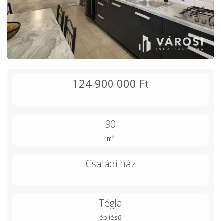
124 900 000 Ft
90
2
m
Családi ház
Tégla
építésű