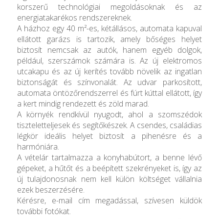
korszerű technológiai megoldásoknak és az
energiatakarékos rendszereknek.
A házhoz egy 40 m²-es, kétállásos, automata kapuval
ellátott garázs is tartozik, amely bőséges helyet
biztosít nemcsak az autók, hanem egyéb dolgok,
például, szerszámok számára is. Az új elektromos
utcakapu és az új kerítés tovább növelik az ingatlan
biztonságát és színvonalát. Az udvar parkosított,
automata öntözőrendszerrel és fúrt kúttal ellátott, így
a kert mindig rendezett és zöld marad.
A környék rendkívül nyugodt, ahol a szomszédok
tiszteletteljesek és segítőkészek. A csendes, családias
légkör ideális helyet biztosít a pihenésre és a
harmóniára.
A vételár tartalmazza a konyhabútort, a benne lévő
gépeket, a hűtőt és a beépített szekrényeket is, így az
új tulajdonosnak nem kell külön költséget vállalnia
ezek beszerzésére.
Kérésre, e-mail cím megadással, szívesen küldök
további fotókat.