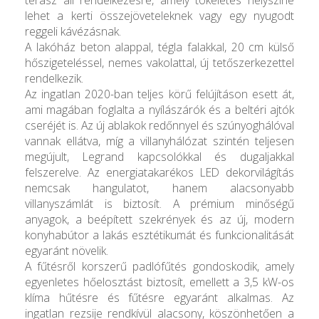
lehet a kerti összejöveteleknek vagy egy nyugodt
reggeli kávézásnak.
A lakóház beton alappal, tégla falakkal, 20 cm külső
hőszigeteléssel, nemes vakolattal, új tetőszerkezettel
rendelkezik.
Az ingatlan 2020-ban teljes körű felújításon esett át,
ami magában foglalta a nyílászárók és a beltéri ajtók
cseréjét is. Az új ablakok redőnnyel és szúnyoghálóval
vannak ellátva, míg a villanyhálózat szintén teljesen
megújult, Legrand kapcsolókkal és dugaljakkal
felszerelve. Az energiatakarékos LED dekorvilágítás
nemcsak hangulatot, hanem alacsonyabb
villanyszámlát is biztosít. A prémium minőségű
anyagok, a beépített szekrények és az új, modern
konyhabútor a lakás esztétikumát és funkcionalitását
egyaránt növelik.
A fűtésről korszerű padlófűtés gondoskodik, amely
egyenletes hőelosztást biztosít, emellett a 3,5 kW-os
klíma hűtésre és fűtésre egyaránt alkalmas. Az
ingatlan rezsije rendkívül alacsony, köszönhetően a