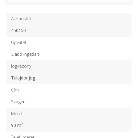
Azonosító
450150
Ügyvitel
Eladó ingatlan
Jogviszony
Tulajdonjog
Cím
Szeged
Méret
2
90 m
Telek méret