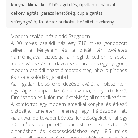
konyha, klíma, külső hőszigetelés, új villamoshálózat,
dekorvilágítás, garázs lehetőség, dupla garázs,
szúnyogháló, fali dekor burkolat, beépített szekrény
Modern családi ház eladó Szegeden
A 90 m²-es családi ház egy 718 m²-es gondozott
telken, a kényelem és a privát tér tökéletes
harmóniájával biztosítja a meghitt otthon érzését.
Ideális választás mindazok számára, akik egy nyugodt,
modern családi házat álmodtak meg, ahol a pihenés
és kikapcsolódás garantált.
Az ingatlan belső elrendezése kiváló, a földszinten:
egy tágas nappali, kettő hálószoba, konyha+étkező,
fürdőszoba és külön mellékhelyiség áll rendelkezésre.
A komfortot egy modern amerikai konyha és étkező
biztosítja. Emeleten, jelenleg egy hálószoba lett
kialakítva, de további bővítési lehetőségeket kínál egy
30 m²-es beépíthető padlástéren keresztül. A
pihenéshez és kikapcsolódáshoz egy 18,5 m²-es
terasz áll rendelkezésre, amely tökéletes helyszíne