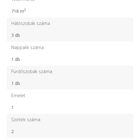
2
718 m
Hálószobák száma
3 db
Nappalik száma
1 db
Fürdőszobák száma
1 db
Emelet
1
Szintek száma
2