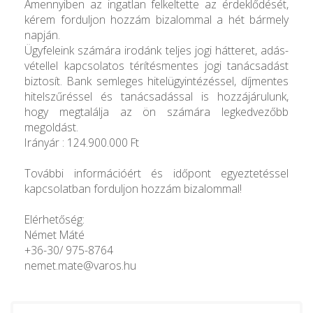
Amennyiben az ingatlan felkeltette az érdeklődését,
kérem forduljon hozzám bizalommal a hét bármely
napján.
Ügyfeleink számára irodánk teljes jogi hátteret, adás-
vétellel kapcsolatos térítésmentes jogi tanácsadást
biztosít. Bank semleges hitelügyintézéssel, díjmentes
hitelszűréssel és tanácsadással is hozzájárulunk,
hogy megtalálja az ön számára legkedvezőbb
megoldást.
Irányár : 124.900.000 Ft
További információért és időpont egyeztetéssel
kapcsolatban forduljon hozzám bizalommal!
Elérhetőség:
Német Máté
+36-30/ 975-8764
nemet.mate@varos.hu