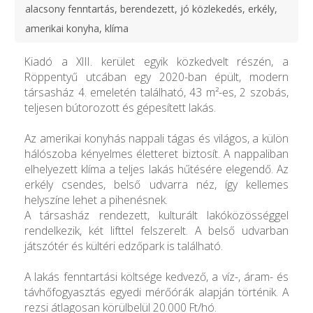
alacsony fenntartás, berendezett, jó közlekedés, erkély,
amerikai konyha, klíma
Kiadó a XIII. kerület egyik közkedvelt részén, a
Röppentyű utcában egy 2020-ban épült, modern
társasház 4. emeletén található, 43 m²-es, 2 szobás,
teljesen bútorozott és gépesített lakás.
Az amerikai konyhás nappali tágas és világos, a külön
hálószoba kényelmes életteret biztosít. A nappaliban
elhelyezett klíma a teljes lakás hűtésére elegendő. Az
erkély csendes, belső udvarra néz, így kellemes
helyszíne lehet a pihenésnek.
A társasház rendezett, kulturált lakóközösséggel
rendelkezik, két lifttel felszerelt. A belső udvarban
játszótér és kültéri edzőpark is található.
A lakás fenntartási költsége kedvező, a víz-, áram- és
távhőfogyasztás egyedi mérőórák alapján történik. A
rezsi átlagosan körülbelül 20.000 Ft/hó.