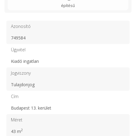
építésű
Azonosító
749584
Ügyvitel
Kiadó ingatlan
Jogviszony
Tulajdonjog
Cím
Budapest 13. kerület
Méret
2
43 m