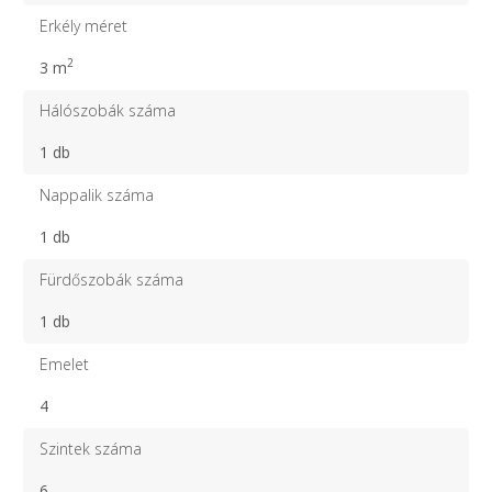
Erkély méret
2
3 m
Hálószobák száma
1 db
Nappalik száma
1 db
Fürdőszobák száma
1 db
Emelet
4
Szintek száma
6