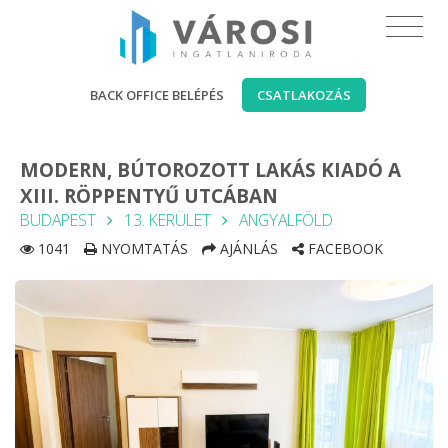
BACK OFFICE BELÉPÉS
CSATLAKOZÁS
MODERN, BÚTOROZOTT LAKÁS KIADÓ A
XIII. RÖPPENTYŰ UTCÁBAN
BUDAPEST
13. KERÜLET
ANGYALFÖLD
1041
NYOMTATÁS
AJÁNLÁS
FACEBOOK