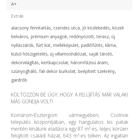
A+
Extrák
alacsony fenntartás, csendes utca, jó közlekedés, közeli
belváros, prémium anyagok, redőnyözött, terasz, új
nyílászárók, fúrt kút, melléképület, padlófűtés, klíma,
külső hőszigetelés, új villamoshálózat, saját tároló,
dekorvilágítás, kertkapcsolat, háromfázisú áram,
szúnyogháló, fali dekor burkolat, beépített szekrény,
gardrób
KÖLTÖZZÖN BE ÚGY, HOGY A FELÚJÍTÁS MÁR VALAKI
MÁS GONDJA VOLT!
Komárom-Esztergom vármegyében, Csolnok
település központjában, egy hangulatos kis patak
mentén kínálunk eladásra egy 87 m²-es, teljes körűen
felújított családi házat, 643 m²-es telken. Az ingatlan