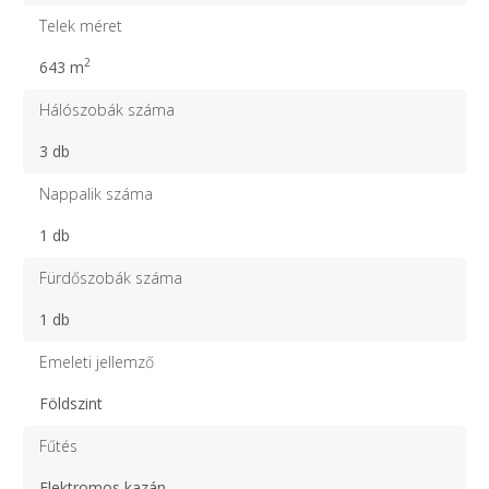
Telek méret
2
643 m
Hálószobák száma
3 db
Nappalik száma
1 db
Fürdőszobák száma
1 db
Emeleti jellemző
Földszint
Fűtés
Elektromos kazán