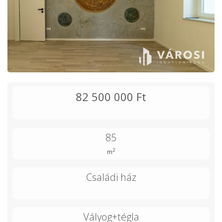
82 500 000 Ft
85
2
m
Családi ház
Vályog+tégla