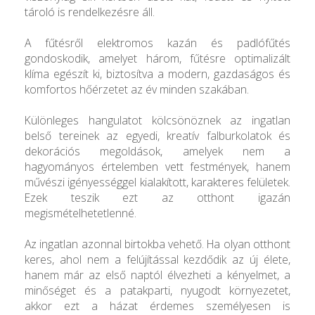
tároló is rendelkezésre áll.
A fűtésről elektromos kazán és padlófűtés
gondoskodik, amelyet három, fűtésre optimalizált
klíma egészít ki, biztosítva a modern, gazdaságos és
komfortos hőérzetet az év minden szakában.
Különleges hangulatot kölcsönöznek az ingatlan
belső tereinek az egyedi, kreatív falburkolatok és
dekorációs megoldások, amelyek nem a
hagyományos értelemben vett festmények, hanem
művészi igényességgel kialakított, karakteres felületek.
Ezek teszik ezt az otthont igazán
megismételhetetlenné.
Az ingatlan azonnal birtokba vehető. Ha olyan otthont
keres, ahol nem a felújítással kezdődik az új élete,
hanem már az első naptól élvezheti a kényelmet, a
minőséget és a patakparti, nyugodt környezetet,
akkor ezt a házat érdemes személyesen is