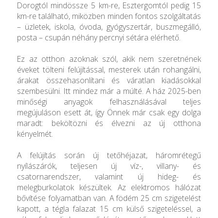
Dorogtól mindössze 5 km-re, Esztergomtól pedig 15
km-re található, miközben minden fontos szolgáltatás
– üzletek, iskola, óvoda, gyógyszertár, buszmegálló,
posta – csupán néhány percnyi sétára elérhető.
Ez az otthon azoknak szól, akik nem szeretnének
éveket tölteni felújítással, mesterek után rohangálni,
árakat összehasonlítani és váratlan kiadásokkal
szembesülni. Itt mindez már a múlté. A ház 2025-ben
minőségi anyagok felhasználásával teljes
megújuláson esett át, így Önnek már csak egy dolga
maradt: beköltözni és élvezni az új otthona
kényelmét.
A felújítás során új tetőhéjazat, háromrétegű
nyílászárók, teljesen új víz-, villany- és
csatornarendszer, valamint új hideg- és
melegburkolatok készültek. Az elektromos hálózat
bővítése folyamatban van. A födém 25 cm szigetelést
kapott, a tégla falazat 15 cm külső szigeteléssel, a