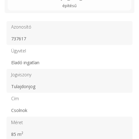
építésű
Azonosító
737617
Ügyvitel
Eladó ingatlan
Jogviszony
Tulajdonjog
Cím
Csolnok
Méret
2
85 m