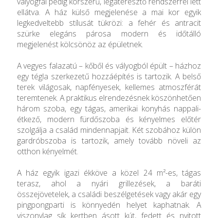
vályogfal pedig korszerű, légáteresztő rendszerrel lett
ellátva. A ház külső megjelenése a mai kor egyik
legkedveltebb stílusát tükrözi: a fehér és antracit
szürke elegáns párosa modern és időtálló
megjelenést kölcsönöz az épületnek.
A vegyes falazatú – kőből és vályogból épült – házhoz
egy tégla szerkezetű hozzáépítés is tartozik. A belső
terek világosak, napfényesek, kellemes atmoszférát
teremtenek. A praktikus elrendezésnek köszönhetően
három szoba, egy tágas, amerikai konyhás nappali-
étkező, modern fürdőszoba és kényelmes előtér
szolgálja a család mindennapjait. Két szobához külön
gardróbszoba is tartozik, amely tovább növeli az
otthon kényelmét.
A ház egyik igazi ékköve a közel 24 m²-es, tágas
terasz, ahol a nyári grillezések, a baráti
összejövetelek, a családi beszélgetések vagy akár egy
pingpongparti is könnyedén helyet kaphatnak. A
viszonylag sík kertben ásott kút, fedett és nyitott