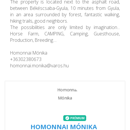
The property is located next to the asphalt road,
between Békéscsaba-Gyula, 10 minutes from Gyula,
in an area surrounded by forest, fantastic walking,
hiking trails, good neighbors.
The possibilities are only limited by imagination...
Horse Farm, CAMPING, Camping, Guesthouse,
Production, Breeding....
Homonnai Mónika
+36302380673
homonnai.monika@varos.hu
PRÉMIUM
HOMONNAI MÓNIKA