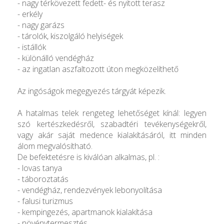
- nagy térkövezett fedett- és nyitott terasz
- erkély
- nagy garázs
- tárolók, kiszolgáló helyiségek
- istállók
- különálló vendégház
- az ingatlan aszfaltozott úton megközelíthető
Az ingóságok megegyezés tárgyát képezik.
A hatalmas telek rengeteg lehetőséget kínál: legyen
szó kertészkedésről, szabadtéri tevékenységekről,
vagy akár saját medence kialakításáról, itt minden
álom megvalósítható.
De befektetésre is kiválóan alkalmas, pl. :
- lovas tanya
- táboroztatás
- vendégház, rendezvények lebonyolítása
- falusi turizmus
- kempingezés, apartmanok kialakítása
- növénytermesztés