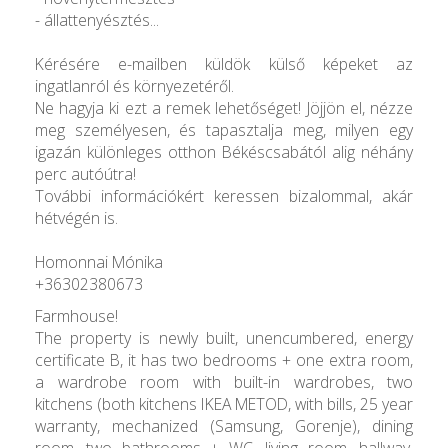
- állattenyésztés...
Kérésére e-mailben küldök külső képeket az
ingatlanról és környezetéről.
Ne hagyja ki ezt a remek lehetőséget! Jöjjön el, nézze
meg személyesen, és tapasztalja meg, milyen egy
igazán különleges otthon Békéscsabától alig néhány
perc autóútra!
További információkért keressen bizalommal, akár
hétvégén is.
Homonnai Mónika
+36302380673
Farmhouse!
The property is newly built, unencumbered, energy
certificate B, it has two bedrooms + one extra room,
a wardrobe room with built-in wardrobes, two
kitchens (both kitchens IKEA METOD, with bills, 25 year
warranty, mechanized (Samsung, Gorenje), dining
room, two bathrooms + WC, living room, hallway,