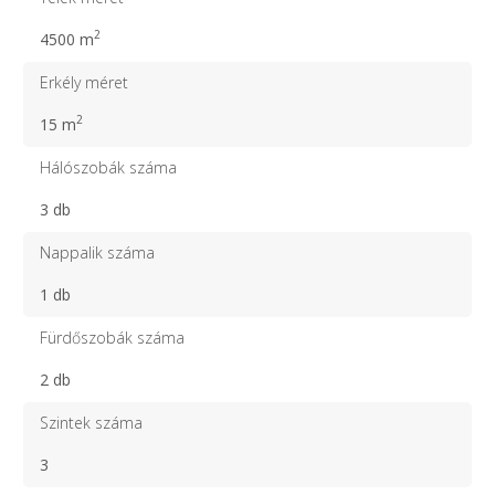
2
4500 m
Erkély méret
2
15 m
Hálószobák száma
3 db
Nappalik száma
1 db
Fürdőszobák száma
2 db
Szintek száma
3