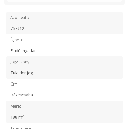
Azonosító
757912
Ügyvitel
Eladó ingatlan
Jogviszony
Tulajdonjog
Cím
Békéscsaba
Méret
2
188 m
Telek méret