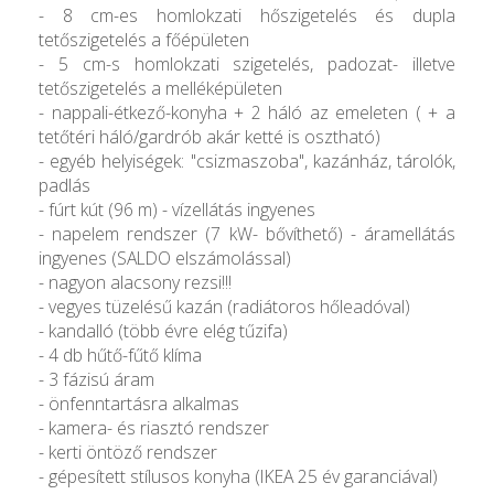
- 8 cm-es homlokzati hőszigetelés és dupla
tetőszigetelés a főépületen
- 5 cm-s homlokzati szigetelés, padozat- illetve
tetőszigetelés a melléképületen
- nappali-étkező-konyha + 2 háló az emeleten ( + a
tetőtéri háló/gardrób akár ketté is osztható)
- egyéb helyiségek: "csizmaszoba", kazánház, tárolók,
padlás
- fúrt kút (96 m) - vízellátás ingyenes
- napelem rendszer (7 kW- bővíthető) - áramellátás
ingyenes (SALDO elszámolással)
- nagyon alacsony rezsi!!!
- vegyes tüzelésű kazán (radiátoros hőleadóval)
- kandalló (több évre elég tűzifa)
- 4 db hűtő-fűtő klíma
- 3 fázisú áram
- önfenntartásra alkalmas
- kamera- és riasztó rendszer
- kerti öntöző rendszer
- gépesített stílusos konyha (IKEA 25 év garanciával)