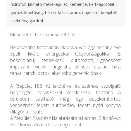
hidrofor, lakható melléképület, kemence, kertkapcsolat,
garázs lehetőség, háromfázisú áram, napelem, beépített
szekrény, gardrób
Mesebeli birtokon mesebeli ház!
Békéscsaba határában eladóvá vált egy néhány éve
épült, kiváló energetikai tulajdonságokkal (B
besorolású) rendelkező bútorozott, gépesített
impozáns, vidéki hangulatú, stílusos családi ház,
tanya, ranch, birtok, akár több generációnak!
A főépület 188 m2 lakótérrel és számos kiszolgáló
helyiséggel, teraszokkal rendelkezik, továbbá a
területen található még egy összkomfortos
vendégház, fedett autóbeálló, fedett nyári konyha
(filagória), istálló.
A főépület 2 lakrész kialakítására alkalmas, 2 fürdő-wc
és 2 konyha kialakítása megtörtént.