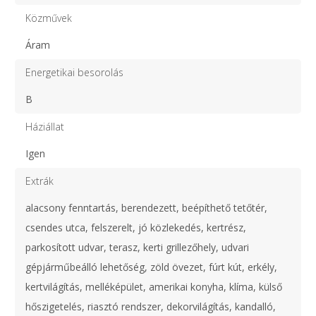
Közművek
Áram
Energetikai besorolás
B
Háziállat
Igen
Extrák
alacsony fenntartás, berendezett, beépíthető tetőtér,
csendes utca, felszerelt, jó közlekedés, kertrész,
parkosított udvar, terasz, kerti grillezőhely, udvari
gépjárműbeálló lehetőség, zöld övezet, fúrt kút, erkély,
kertvilágítás, melléképület, amerikai konyha, klíma, külső
hőszigetelés, riasztó rendszer, dekorvilágítás, kandalló,