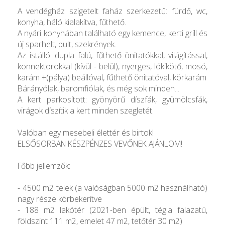
A vendégház szigetelt faház szerkezetű: fürdő, wc,
konyha, háló kialakítva, fűthető.
A nyári konyhában található egy kemence, kerti grill és
új sparhelt, pult, szekrények.
Az istálló: dupla falú, fűthető önitatókkal, világítással,
konnektorokkal (kívül - belül), nyerges, lókikötő, mosó,
karám +(pálya) beállóval, fűthető önitatóval, körkarám
Bárányólak, baromfiólak, és még sok minden...
A kert parkosított: gyönyörű díszfák, gyümölcsfák,
virágok díszítik a kert minden szegletét.
Valóban egy mesebeli élettér és birtok!
ELSŐSORBAN KÉSZPÉNZES VEVŐNEK AJÁNLOM!
Főbb jellemzők:
- 4500 m2 telek (a valóságban 5000 m2 használható)
nagy része körbekerítve
- 188 m2 lakótér (2021-ben épült, tégla falazatú,
földszint 111 m2, emelet 47 m2, tetőtér 30 m2)