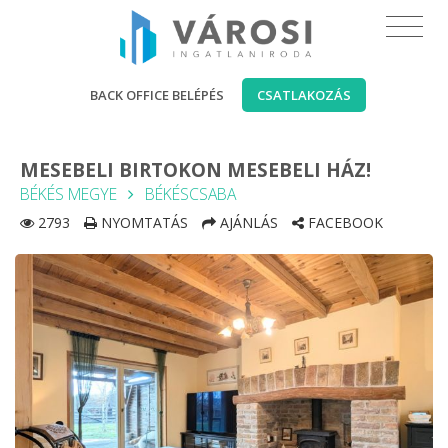
BACK OFFICE BELÉPÉS
CSATLAKOZÁS
MESEBELI BIRTOKON MESEBELI HÁZ!
BÉKÉS MEGYE
BÉKÉSCSABA
2793
NYOMTATÁS
AJÁNLÁS
FACEBOOK