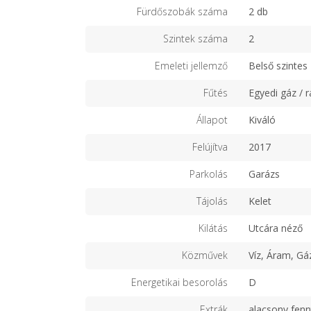
Fürdőszobák száma
2 db
Szintek száma
2
Emeleti jellemző
Belső szintes
Fűtés
Egyedi gáz / r
Állapot
Kiváló
Felújítva
2017
Parkolás
Garázs
Tájolás
Kelet
Kilátás
Utcára néző
Közművek
Víz, Áram, Gá
Energetikai besorolás
D
Extrák
alacsony fenn