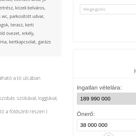
rtrész, közeli belváros,
 wc, parkosított udvar,
ok, terasz, kerti
öld övezet, erkély,
líma, kertkapcsolat, garázs
álható a tó utcában
szobás szobával, loggiával,
tó a földszinti részen )