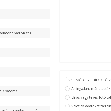
adiátor / padlófűtés
Észrevétel a hirdeté
Az ingatlant már eladták
z, Csatorna
Elírás vagy téves fotó ta
Valótlan adatokat tartal
tartás, csendes utca, jó