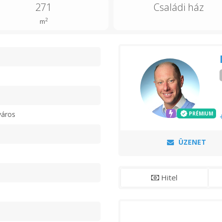
271
Családi ház
2
m
n
város
PRÉMIUM
ÜZENET
Hitel