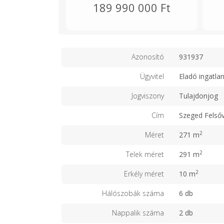
189 990 000 Ft
Azonosító
931937
Ügyvitel
Eladó ingatla
Jogviszony
Tulajdonjog
Cím
Szeged Felső
2
Méret
271 m
2
Telek méret
291 m
2
Erkély méret
10 m
Hálószobák száma
6 db
Nappalik száma
2 db