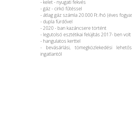
- kelet - nyugati fekvés
- gáz - cirkó fűtéssel
- átlag gáz számla 20.000 Ft /hó (éves fogya
- dupla fürdővel
- 2020 - ban kazáncsere történt
- legutolsó esztétikai felújítás 2017- ben volt
- hangulatos kerttel
- bevásárlási, tömegközlekedési lehet
ingatlantól