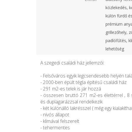
közlekedés, ke
külön fürdő és
prémium anyag
grillezőhely, z
padlófűtés, k
lehetőség
A szegedi családi ház jellemzői:
- Felsőváros egyik legcsendesebb helyén tal
- 2000-ben épült tégla építésű családi ház
- 291 m2-es telek is jár hozzá
- összesen bruttó 271 m2-es élettérrel , 8 
és duplagarázzsal rendelkezik
- két különálló lakrésszel ( még egy kialakítha
- nívós állapot
- klímával felszerelt
- tehermentes