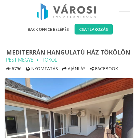
BACK OFFICE BELÉPÉS
CSATLAKOZÁS
MEDITERRÁN HANGULATÚ HÁZ TÖKÖLÖN
PEST MEGYE
TÖKÖL
6796
NYOMTATÁS
AJÁNLÁS
FACEBOOK