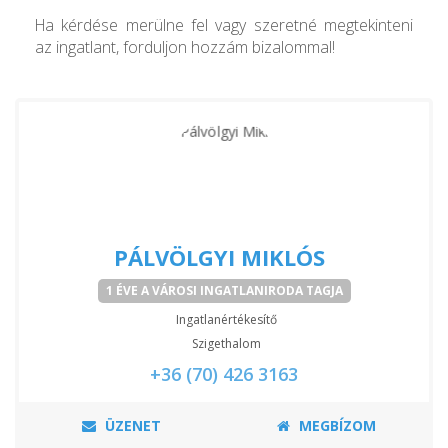
Ha kérdése merülne fel vagy szeretné megtekinteni
az ingatlant, forduljon hozzám bizalommal!
PÁLVÖLGYI MIKLÓS
1 ÉVE A VÁROSI INGATLANIRODA TAGJA
Ingatlanértékesítő
Szigethalom
+36 (70) 426 3163
ÜZENET
MEGBÍZOM