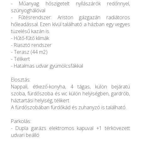
- Műanyag hőszigetelt nyílászárók redőnnyel,
szúnyoghálóval
- Fűtésrendszer: Ariston gázgazán radiátoros
hőleadással. Ezen kívül található a házban egy vegyes
tüzelésű kazán is.
- Hűtő-fűtő klímák
- Riasztó rendszer
- Terasz (44 m2)
- Télikert
- Hatalmas udvar gyümölcsfákkal
Elosztás:
Nappali, étkező-konyha, 4 tágas, külön bejáratú
szoba, fürdőszoba és wc külön helyiségben, gardrób,
háztartási helyiség, télikert
A fürdőszobában fürdőkád és zuhanyzó is található.
Parkolás:
- Dupla garázs elektromos kapuval +1 térkövezett
udvari beálló