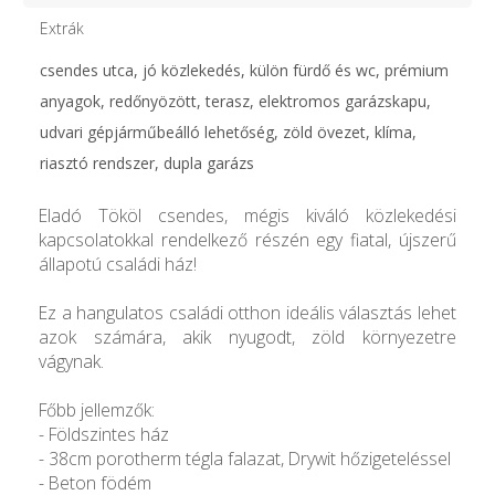
Extrák
csendes utca, jó közlekedés, külön fürdő és wc, prémium
anyagok, redőnyözött, terasz, elektromos garázskapu,
udvari gépjárműbeálló lehetőség, zöld övezet, klíma,
riasztó rendszer, dupla garázs
Eladó Tököl csendes, mégis kiváló közlekedési
kapcsolatokkal rendelkező részén egy fiatal, újszerű
állapotú családi ház!
Ez a hangulatos családi otthon ideális választás lehet
azok számára, akik nyugodt, zöld környezetre
vágynak.
Főbb jellemzők:
- Földszintes ház
- 38cm porotherm tégla falazat, Drywit hőzigeteléssel
- Beton födém