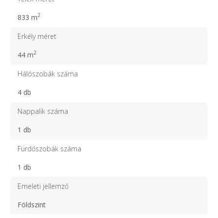
2
833 m
Erkély méret
2
44 m
Hálószobák száma
4 db
Nappalik száma
1 db
Fürdőszobák száma
1 db
Emeleti jellemző
Földszint