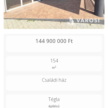
144 900 000 Ft
154
2
m
Családi ház
Tégla
építésű