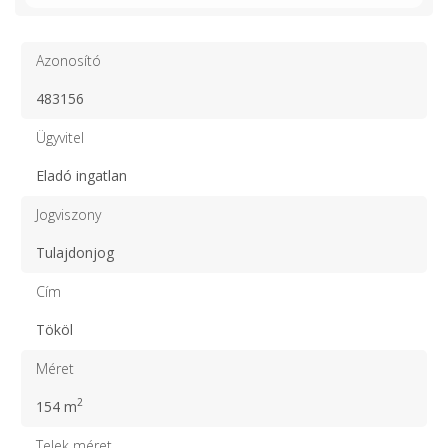
Azonosító
483156
Ügyvitel
Eladó ingatlan
Jogviszony
Tulajdonjog
Cím
Tököl
Méret
2
154 m
Telek méret