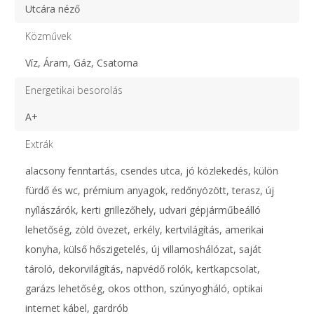
Utcára néző
Közművek
Víz, Áram, Gáz, Csatorna
Energetikai besorolás
A+
Extrák
alacsony fenntartás, csendes utca, jó közlekedés, külön
fürdő és wc, prémium anyagok, redőnyözött, terasz, új
nyílászárók, kerti grillezőhely, udvari gépjárműbeálló
lehetőség, zöld övezet, erkély, kertvilágítás, amerikai
konyha, külső hőszigetelés, új villamoshálózat, saját
tároló, dekorvilágítás, napvédő rolók, kertkapcsolat,
garázs lehetőség, okos otthon, szúnyogháló, optikai
internet kábel, gardrób