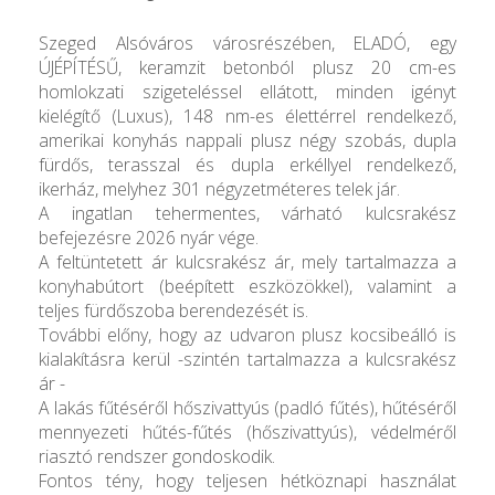
Szeged Alsóváros városrészében, ELADÓ, egy
ÚJÉPÍTÉSŰ, keramzit betonból plusz 20 cm-es
homlokzati szigeteléssel ellátott, minden igényt
kielégítő (Luxus), 148 nm-es élettérrel rendelkező,
amerikai konyhás nappali plusz négy szobás, dupla
fürdős, terasszal és dupla erkéllyel rendelkező,
ikerház, melyhez 301 négyzetméteres telek jár.
A ingatlan tehermentes, várható kulcsrakész
befejezésre 2026 nyár vége.
A feltüntetett ár kulcsrakész ár, mely tartalmazza a
konyhabútort (beépített eszközökkel), valamint a
teljes fürdőszoba berendezését is.
További előny, hogy az udvaron plusz kocsibeálló is
kialakításra kerül -szintén tartalmazza a kulcsrakész
ár -
A lakás fűtéséről hőszivattyús (padló fűtés), hűtéséről
mennyezeti hűtés-fűtés (hőszivattyús), védelméről
riasztó rendszer gondoskodik.
Fontos tény, hogy teljesen hétköznapi használat