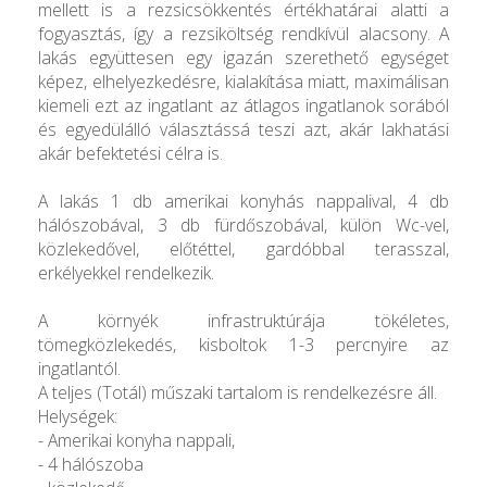
mellett is a rezsicsökkentés értékhatárai alatti a
fogyasztás, így a rezsiköltség rendkívül alacsony. A
lakás együttesen egy igazán szerethető egységet
képez, elhelyezkedésre, kialakítása miatt, maximálisan
kiemeli ezt az ingatlant az átlagos ingatlanok sorából
és egyedülálló választássá teszi azt, akár lakhatási
akár befektetési célra is.
A lakás 1 db amerikai konyhás nappalival, 4 db
hálószobával, 3 db fürdőszobával, külön Wc-vel,
közlekedővel, előtéttel, gardóbbal terasszal,
erkélyekkel rendelkezik.
A környék infrastruktúrája tökéletes,
tömegközlekedés, kisboltok 1-3 percnyire az
ingatlantól.
A teljes (Totál) műszaki tartalom is rendelkezésre áll.
Helységek:
- Amerikai konyha nappali,
- 4 hálószoba