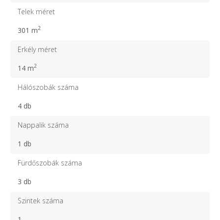
Telek méret
2
301 m
Erkély méret
2
14 m
Hálószobák száma
4 db
Nappalik száma
1 db
Fürdőszobák száma
3 db
Szintek száma
1