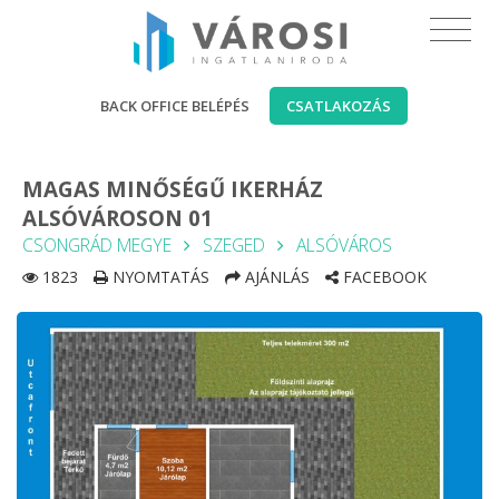
BACK OFFICE BELÉPÉS
CSATLAKOZÁS
MAGAS MINŐSÉGŰ IKERHÁZ
ALSÓVÁROSON 01
CSONGRÁD MEGYE
SZEGED
ALSÓVÁROS
1823
NYOMTATÁS
AJÁNLÁS
FACEBOOK