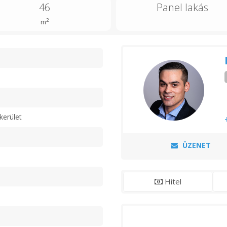
46
Panel lakás
2
m
n
kerület
ÜZENET
Hitel