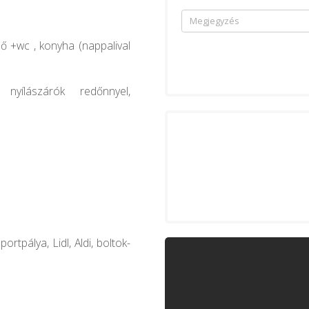
dő +wc , konyha (nappalival
nyílászárók redőnnyel,
ortpálya, Lidl, Aldi, boltok-