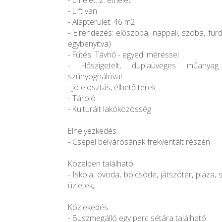
- Emelet: 2. emelet
- Lift van
- Alapterület: 46 m2
- Elrendezés: előszoba, nappali, szoba, für
egybenyitva)
- Fűtés: Távhő - egyedi méréssel
- Hőszigetelt, duplaüveges műanyag 
szúnyoghálóval
- Jó elosztás, élhető terek
- Tároló
- Kulturált lakóközösség
Elhelyezkedés:
- Csepel belvárosának frekventált részén
Közelben található:
- Iskola, óvoda, bölcsöde, játszótér, pláza, sp
üzletek,
Közlekedés:
- Buszmegálló egy perc sétára található