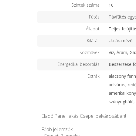
Szintek száma
10
Fűtés
Távfűtés egy
Állapot
Teljes felújítá
Kilátás
Utcára néző
Közművek
Víz, Áram, Gá
Energetikai besorolás
Beszerzése f
Extrák
alacsony fennt
belváros, redő
amerikai kony
szúnyogháló, 
Eladó Panel lakás Csepel belvárosában!
Főbb jellemzők: