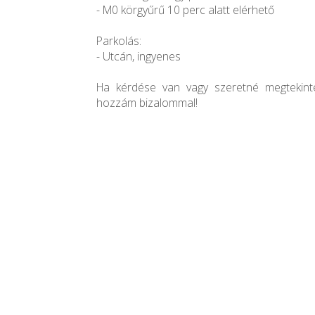
- M0 körgyűrű 10 perc alatt elérhető
Parkolás:
- Utcán, ingyenes
Ha kérdése van vagy szeretné megtekinten
hozzám bizalommal!