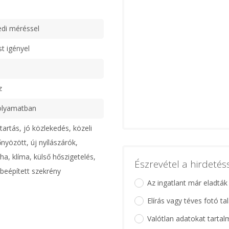
edi méréssel
st igényel
z
olyamatban
artás, jó közlekedés, közeli
nyözött, új nyílászárók,
ha, klíma, külső hőszigetelés,
Észrevétel a hirdeté
beépített szekrény
Az ingatlant már eladták
Elírás vagy téves fotó ta
Valótlan adatokat tartal