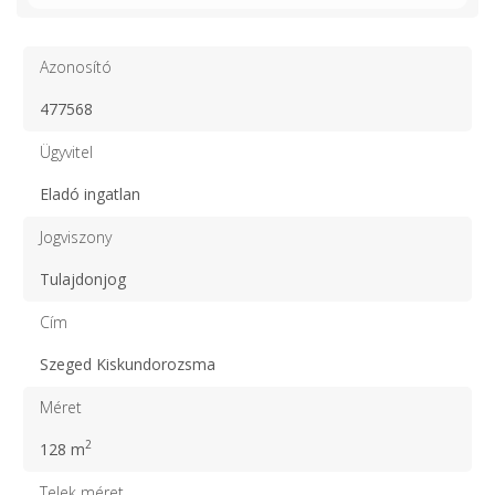
Azonosító
477568
Ügyvitel
Eladó ingatlan
Jogviszony
Tulajdonjog
Cím
Szeged Kiskundorozsma
Méret
2
128 m
Telek méret