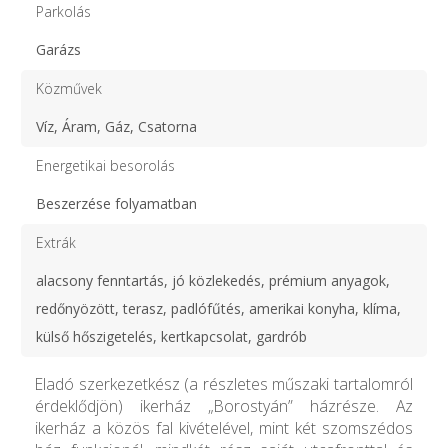
Parkolás
Garázs
Közművek
Víz, Áram, Gáz, Csatorna
Energetikai besorolás
Beszerzése folyamatban
Extrák
alacsony fenntartás, jó közlekedés, prémium anyagok,
redőnyözött, terasz, padlófűtés, amerikai konyha, klíma,
külső hőszigetelés, kertkapcsolat, gardrób
Eladó szerkezetkész (a részletes műszaki tartalomról
érdeklődjön) ikerház „Borostyán” házrésze. Az
ikerház a közös fal kivételével, mint két szomszédos