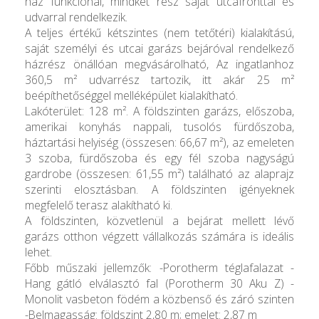
ház funkcionál, mindkét rész saját utcafronttal és
udvarral rendelkezik.
A teljes értékű kétszintes (nem tetőtéri) kialakítású,
saját személyi és utcai garázs bejáróval rendelkező
házrész önállóan megvásárolható, Az ingatlanhoz
360,5 m² udvarrész tartozik, itt akár 25 m²
beépíthetőséggel melléképület kialakítható.
Lakóterület: 128 m². A földszinten garázs, előszoba,
amerikai konyhás nappali, tusolós fürdőszoba,
háztartási helyiség (összesen: 66,67 m²), az emeleten
3 szoba, fürdőszoba és egy fél szoba nagyságú
gardrobe (összesen: 61,55 m²) található az alaprajz
szerinti elosztásban. A földszinten igényeknek
megfelelő terasz alakítható ki.
A földszinten, közvetlenül a bejárat mellett lévő
garázs otthon végzett vállalkozás számára is ideális
lehet.
Főbb műszaki jellemzők: -Porotherm téglafalazat -
Hang gátló elválasztó fal (Porotherm 30 Aku Z) -
Monolit vasbeton födém a közbenső és záró szinten
-Belmagasság: földszint 2,80 m; emelet: 2,87 m