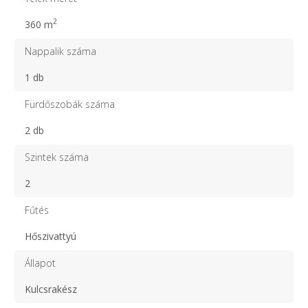
2
360 m
Nappalik száma
1 db
Fürdőszobák száma
2 db
Szintek száma
2
Fűtés
Hőszivattyú
Állapot
Kulcsrakész