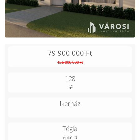
79 900 000 Ft
126 000 000 Ft
128
2
m
Ikerház
Tégla
építésű