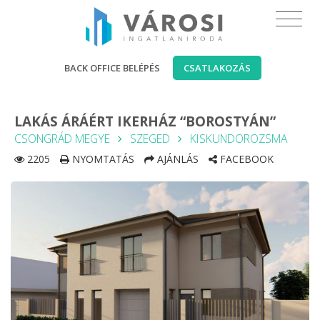
BACK OFFICE BELÉPÉS
CSATLAKOZÁS
LAKÁS ÁRÁÉRT IKERHÁZ “BOROSTYÁN”
CSONGRÁD MEGYE
SZEGED
KISKUNDOROZSMA
2205
NYOMTATÁS
AJÁNLÁS
FACEBOOK