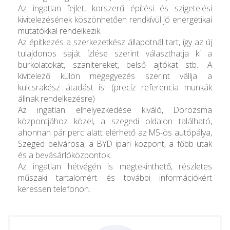
Az ingatlan fejlet, korszerű építési és szigetelési
kivitelezésének köszönhetően rendkívül jó energetikai
mutatókkal rendelkezik.
Az építkezés a szerkezetkész állapotnál tart, így az új
tulajdonos saját ízlése szerint választhatja ki a
burkolatokat, szanitereket, belső ajtókat stb.. A
kivitelező külön megegyezés szerint vállja a
kulcsrakész átadást is! (precíz referencia munkák
állnak rendelkezésre)
Az ingatlan elhelyezkedése kiváló, Dorozsma
központjához közel, a szegedi oldalon található,
ahonnan pár perc alatt elérhető az M5-ös autópálya,
Szeged belvárosa, a BYD ipari központ, a főbb utak
és a bevásárlóközpontok.
Az ingatlan hétvégén is megtekinthető, részletes
műszaki tartalomért és további információkért
keressen telefonon.