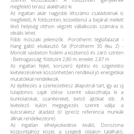
megfelelő terasz alakítható ki.
Az ingatlan akár nagyobb létszámú családoknak is
megfelelő, A földszinten, közvetlenül a bejárat mellett
lévő helyiség otthon végzett vállalkozás számára is
ideális lehet.
Főbb műszaki jellemzők: -Porotherm téglafalazat -
Hang gátló elválasztó fal (Porotherm 30 Aku Z) -
Monolit vasbeton födém a közbenső és záró szinten
- Belmagasság: földszint 2,80 m; emelet: 2,87 m
Az ingatlan fejlet, korszerű építési és szigetelési
kivitelezésének köszönhetően rendkívül jó energetikai
mutatókkal rendelkezik.
Az építkezés a szerkezetkész állapotnál tart, így az új
tulajdonos saját ízlése szerint választhatja ki a
burkolatokat, szanitereket, belső ajtókat stb.. A
kivitelező külön megegyezés szerint vállja a
kulcsrakész átadást is! (precíz referencia munkák
állnak rendelkezésre)
Az ingatlan elhelyezkedése kiváló, Dorozsma
központjához közel, a szegedi oldalon található,