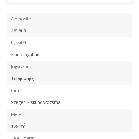
Azonosító
485960
Ügyvitel
Eladó ingatlan
Jogviszony
Tulajdonjog
Cím
Szeged Kiskundorozsma
Méret
2
128 m
Telek méret