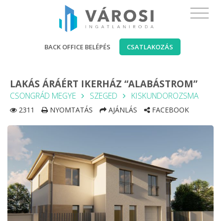
BACK OFFICE BELÉPÉS
CSATLAKOZÁS
LAKÁS ÁRÁÉRT IKERHÁZ “ALABÁSTROM”
CSONGRÁD MEGYE
SZEGED
KISKUNDOROZSMA
2311
NYOMTATÁS
AJÁNLÁS
FACEBOOK