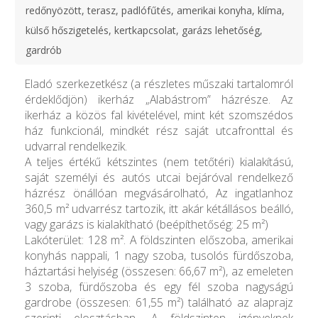
redőnyözött, terasz, padlófűtés, amerikai konyha, klíma,
külső hőszigetelés, kertkapcsolat, garázs lehetőség,
gardrób
Eladó szerkezetkész (a részletes műszaki tartalomról
érdeklődjön) ikerház „Alabástrom” házrésze. Az
ikerház a közös fal kivételével, mint két szomszédos
ház funkcionál, mindkét rész saját utcafronttal és
udvarral rendelkezik.
A teljes értékű kétszintes (nem tetőtéri) kialakítású,
saját személyi és autós utcai bejáróval rendelkező
házrész önállóan megvásárolható, Az ingatlanhoz
360,5 m² udvarrész tartozik, itt akár kétállásos beálló,
vagy garázs is kialakítható (beépíthetőség: 25 m²)
Lakóterület: 128 m². A földszinten előszoba, amerikai
konyhás nappali, 1 nagy szoba, tusolós fürdőszoba,
háztartási helyiség (összesen: 66,67 m²), az emeleten
3 szoba, fürdőszoba és egy fél szoba nagyságú
gardrobe (összesen: 61,55 m²) található az alaprajz
szerinti elosztásban. A földszinten igényeknek