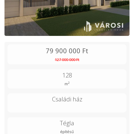
79 900 000 Ft
127 000 000 Ft
128
2
m
Családi ház
Tégla
építésű