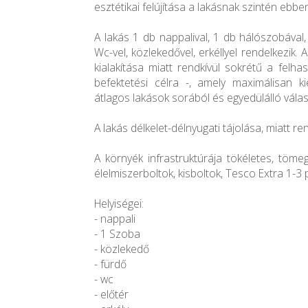
esztétikai felújítása a lakásnak szintén ebbe
A lakás 1 db nappalival, 1 db hálószobával
Wc-vel, közlekedővel, erkéllyel rendelkezik. 
kialakítása miatt rendkívül sokrétű a felha
befektetési célra -, amely maximálisan ki
átlagos lakások sorából és egyedülálló válas
A lakás délkelet-délnyugati tájolása, miatt re
A környék infrastruktúrája tökéletes, töme
élelmiszerboltok, kisboltok, Tesco Extra 1-3 p
Helyiségei:
- nappali
- 1 Szoba
- közlekedő
- fürdő
- wc
- előtér