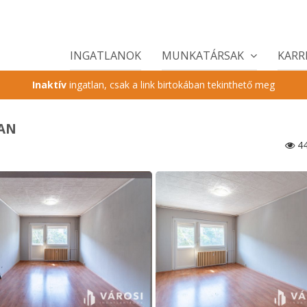
INGATLANOK
MUNKATÁRSAK
KARR
Inaktív
ingatlan, csak a link birtokában tekinthető meg
BAN
44