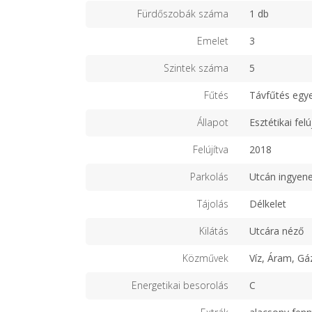
Fürdőszobák száma
1 db
Emelet
3
Szintek száma
5
Fűtés
Távfűtés egy
Állapot
Esztétikai felú
Felújítva
2018
Parkolás
Utcán ingyen
Tájolás
Délkelet
Kilátás
Utcára néző
Közművek
Víz, Áram, Gá
Energetikai besorolás
C