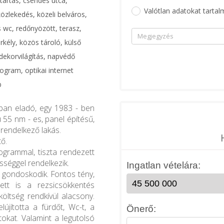
tartás, csendes utca,
Valótlan adatokat tartal
 közlekedés, közeli belváros,
s wc, redőnyözött, terasz,
rkély, közös tároló, külső
 dekorvilágítás, napvédő
ogram, optikai internet
b
ban eladó, egy 1983 - ben
 55 nm - es, panel építésű,
l rendelkező lakás.
ő.
rogrammal, tiszta rendezett
sséggel rendelkezik.
) gondoskodik. Fontos tény,
ett is a rezsicsökkentés
iköltség rendkívül alacsony.
újította a fürdőt, Wc-t, a
tokat. Valamint a legutolsó