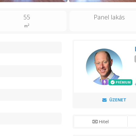
55
Panel lakás
2
m
n
s
PRÉMIUM
ÜZENET
Hitel