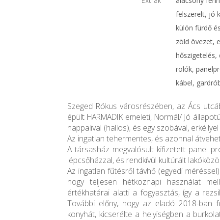
Extrák
alacsony fenn
felszerelt, jó
külön fürdő é
zöld övezet, e
hőszigetelés,
rolók, panelpr
kábel, gardró
Szeged Rókus városrészében, az Ács utcá
épült HARMADIK emeleti, Normál/ Jó állapotú
nappalival (hallos), és egy szobával, erkéllye
Az ingatlan tehermentes, és azonnal átvehet
A társasház megvalósult kifizetett panel p
lépcsőházzal, és rendkívül kultúrált lakóközö
Az ingatlan fűtésről távhő (egyedi méréssel
hogy teljesen hétköznapi használat mell
értékhatárai alatti a fogyasztás, így a rezs
További előny, hogy az eladó 2018-ban fel
konyhát, kicserélte a helyiségben a burkola