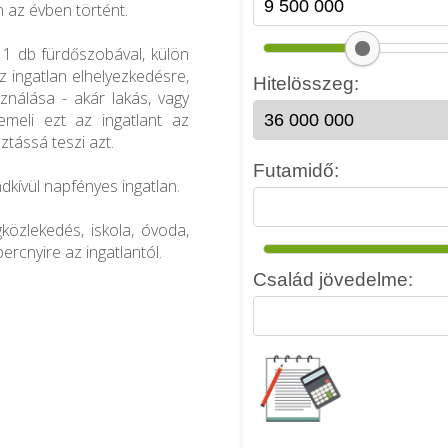
n az évben történt.
, 1 db fürdőszobával, külön
Az ingatlan elhelyezkedésre,
sználása - akár lakás, vagy
emeli ezt az ingatlant az
ztássá teszi azt.
ndkívül napfényes ingatlan.
gközlekedés, iskola, óvoda,
ercnyire az ingatlantól.