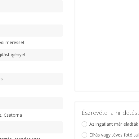
edi méréssel
jítást igényel
es
Észrevétel a hirdeté
z, Csatorna
Az ingatlant már eladták
Elírás vagy téves fotó ta