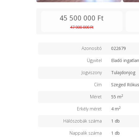
45 500 000 Ft
47 900 000 Ft
Azonosító
022679
Ügyvitel
Eladó ingatla
Jogviszony
Tulajdonjog
Cím
Szeged Róku
2
Méret
55 m
2
Erkély méret
4 m
Hálószobák száma
1 db
Nappalik száma
1 db