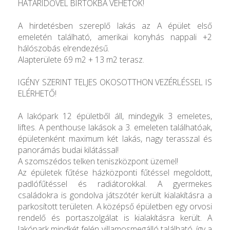
HATÁRIDŐVEL BIRTOKBA VEHETŐK!
A hirdetésben szereplő lakás az A épület első
emeletén található, amerikai konyhás nappali +2
hálószobás elrendezésű.
Alapterülete 69 m2 + 13 m2 terasz.
IGÉNY SZERINT TELJES OKOSOTTHON VEZÉRLÉSSEL IS
ELÉRHETŐ!
A lakópark 12 épületből áll, mindegyik 3 emeletes,
liftes. A penthouse lakások a 3. emeleten találhatóak,
épületenként maximum két lakás, nagy terasszal és
panorámás budai kilátással!
A szomszédos telken teniszközpont üzemel!
Az épületek fűtése házközponti fűtéssel megoldott,
padlófűtéssel és radiátorokkal. A gyermekes
családokra is gondolva játszótér került kialakításra a
parkosított területen. A középső épületben egy orvosi
rendelő és portaszolgálat is kialakításra került. A
lakópark mindkét felén villamosmegálló található, így a