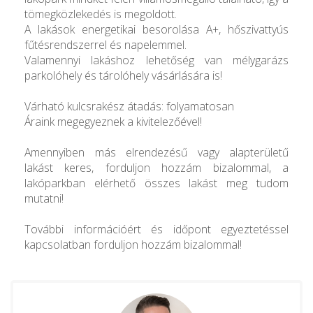
tömegközlekedés is megoldott.
A lakások energetikai besorolása A+, hőszivattyús
fűtésrendszerrel és napelemmel.
Valamennyi lakáshoz lehetőség van mélygarázs
parkolóhely és tárolóhely vásárlására is!
Várható kulcsrakész átadás: folyamatosan
Áraink megegyeznek a kivitelezőével!
Amennyiben más elrendezésű vagy alapterületű
lakást keres, forduljon hozzám bizalommal, a
lakóparkban elérhető összes lakást meg tudom
mutatni!
További információért és időpont egyeztetéssel
kapcsolatban forduljon hozzám bizalommal!