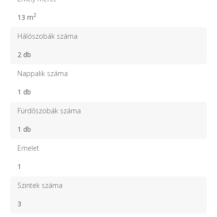
2
13 m
Hálószobák száma
2 db
Nappalik száma
1 db
Fürdőszobák száma
1 db
Emelet
1
Szintek száma
3