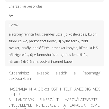
Energetikai besorolás
A+
Extrák
alacsony fenntartás, csendes utca, jó közlekedés, külön
fürdő és wc, parkosított udvar, új nyílászárók, zöld
övezet, erkély, padlófűtés, amerikai konyha, klíma, külső
hőszigetelés, új villamoshálózat, garázs lehetőség,
háromfázisú áram, optikai internet kábel
Kulcsrakész lakások eladók a Péterhegyi
Lakóparkban!
HASZNÁLJA KI A 3%-os OSP HITELT, AMEDDIG MÉG
LEHET!
A LAKÓPARK ELKÉSZÜLT, HASZNÁLATBAVÉTELI
ENGEDÉLLYEL RENDELKEZIK, A LAKÁSOK RÖVID