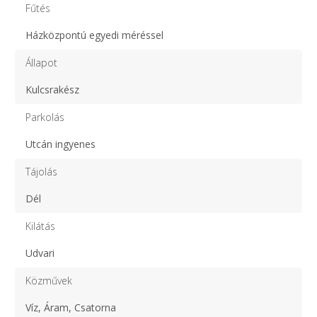
Fűtés
Házközpontú egyedi méréssel
Állapot
Kulcsrakész
Parkolás
Utcán ingyenes
Tájolás
Dél
Kilátás
Udvari
Közművek
Víz, Áram, Csatorna