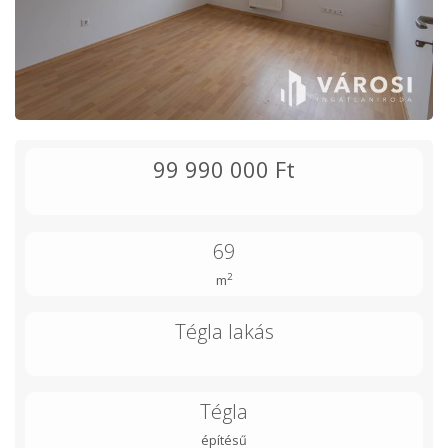
99 990 000 Ft
69
2
m
Tégla lakás
Tégla
építésű