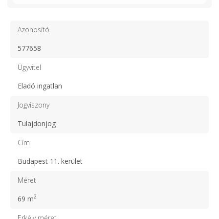
Azonosító
577658
Ügyvitel
Eladó ingatlan
Jogviszony
Tulajdonjog
Cím
Budapest 11. kerület
Méret
2
69 m
Erkély méret