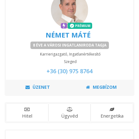
PRÉMIUM
NÉMET MÁTÉ
8 ÉVE A VÁROSI INGATLANIRODA TAGJA
Karrierigazgató, Ingatlanértékesítő
Szeged
+36 (30) 975 8764
ÜZENET
MEGBÍZOM
Hitel
Ügyvéd
Energetika