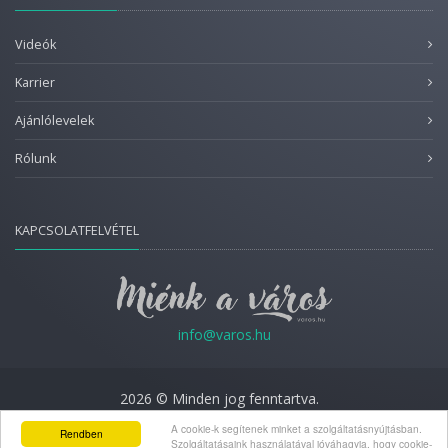
Videók
Karrier
Ajánlólevelek
Rólunk
KAPCSOLATFELVÉTEL
info@varos.hu
2026 © Minden jog fenntartva.
Adatkezelési nyilatkozat
A cookie-k segítenek minket a szolgáltatásnyújtásban.
Rendben
Szolgáltatásaink használatával jóváhagyja, hogy cookie-