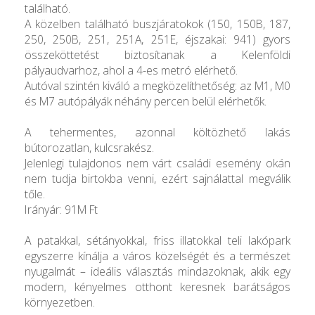
található.
A közelben található buszjáratokok (150, 150B, 187,
250, 250B, 251, 251A, 251E, éjszakai: 941) gyors
összeköttetést biztosítanak a Kelenföldi
pályaudvarhoz, ahol a 4-es metró elérhető.
Autóval szintén kiváló a megközelíthetőség: az M1, M0
és M7 autópályák néhány percen belül elérhetők.
A tehermentes, azonnal költözhető lakás
bútorozatlan, kulcsrakész.
Jelenlegi tulajdonos nem várt családi esemény okán
nem tudja birtokba venni, ezért sajnálattal megválik
tőle.
Irányár: 91M Ft
A patakkal, sétányokkal, friss illatokkal teli lakópark
egyszerre kínálja a város közelségét és a természet
nyugalmát – ideális választás mindazoknak, akik egy
modern, kényelmes otthont keresnek barátságos
környezetben.