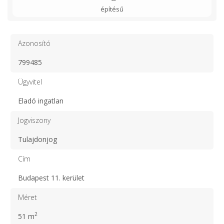
építésű
Azonosító
799485
Ügyvitel
Eladó ingatlan
Jogviszony
Tulajdonjog
Cím
Budapest 11. kerület
Méret
2
51 m