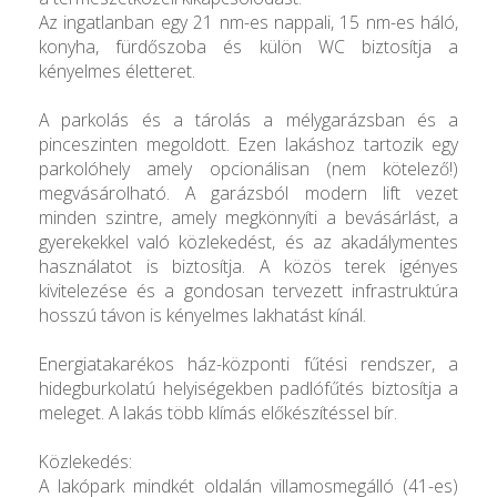
Az ingatlanban egy 21 nm-es nappali, 15 nm-es háló,
konyha, fürdőszoba és külön WC biztosítja a
kényelmes életteret.
A parkolás és a tárolás a mélygarázsban és a
pinceszinten megoldott. Ezen lakáshoz tartozik egy
parkolóhely amely opcionálisan (nem kötelező!)
megvásárolható. A garázsból modern lift vezet
minden szintre, amely megkönnyíti a bevásárlást, a
gyerekekkel való közlekedést, és az akadálymentes
használatot is biztosítja. A közös terek igényes
kivitelezése és a gondosan tervezett infrastruktúra
hosszú távon is kényelmes lakhatást kínál.
Energiatakarékos ház-központi fűtési rendszer, a
hidegburkolatú helyiségekben padlófűtés biztosítja a
meleget. A lakás több klímás előkészítéssel bír.
Közlekedés:
A lakópark mindkét oldalán villamosmegálló (41-es)