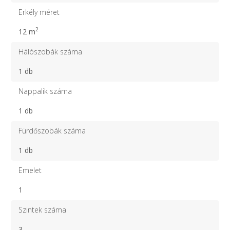
Erkély méret
2
12 m
Hálószobák száma
1 db
Nappalik száma
1 db
Fürdőszobák száma
1 db
Emelet
1
Szintek száma
3