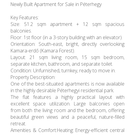
Newly Built Apartment for Sale in Péterhegy
Key Features:
Size: 51.2 sqm apartment + 12 sqm spacious
balconies.
Floor: 1st floor (in a 3-story building with an elevator).
Orientation: South-east, bright, directly overlooking
Kamara-erdő (Kamara Forest).
Layout: 21 sqm living room, 15 sqm bedroom,
separate kitchen, bathroom, and separate toilet.
Condition: Unfurnished, turnkey, ready to move in.
Property Description:
One of the best-situated apartments is now available
in the highly desirable Péterhegyi residential park.
The flat features a highly practical layout with
excellent space utilization. Large balconies open
from both the living room and the bedroom, offering
beautiful green views and a peaceful, nature-filled
retreat.
Amenities & Comfort:Heating: Energy-efficient central