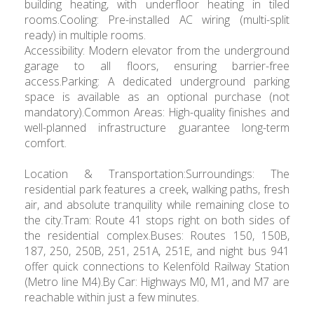
building heating, with underfloor heating in tiled
rooms.Cooling: Pre-installed AC wiring (multi-split
ready) in multiple rooms.
Accessibility: Modern elevator from the underground
garage to all floors, ensuring barrier-free
access.Parking: A dedicated underground parking
space is available as an optional purchase (not
mandatory).Common Areas: High-quality finishes and
well-planned infrastructure guarantee long-term
comfort.
Location & Transportation:Surroundings: The
residential park features a creek, walking paths, fresh
air, and absolute tranquility while remaining close to
the city.Tram: Route 41 stops right on both sides of
the residential complex.Buses: Routes 150, 150B,
187, 250, 250B, 251, 251A, 251E, and night bus 941
offer quick connections to Kelenföld Railway Station
(Metro line M4).By Car: Highways M0, M1, and M7 are
reachable within just a few minutes.