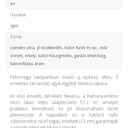
A+
Háziállat
Igen
Extrák
csendes utca, jó közlekedés, külön fürdő és wc, zöld
övezet, erkély, külső hőszigetelés, garázs lehetőség,
háromfázisú áram
Péterhegyi lakóparkban eladó új építésű, liftes, 3
emeletes társasház egyik legjobb fekvésű lakása.
Az első emeleti, dél-keleti fekvésű- a Kamara-erdőre
néző lakás teljes alapterülete 51.2 m², amelyet
praktikus elrendezés és jól kihasználható terek
jellemeznek. A nappaliból és a hálóból nyíló
zöldövezetre néző tágas erkélyek (12 nm) garantálják
a természetközeli kikapcsolódást.