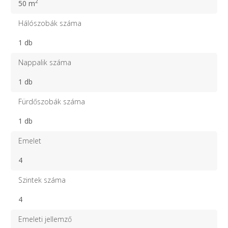
2
50 m
Hálószobák száma
1 db
Nappalik száma
1 db
Fürdőszobák száma
1 db
Emelet
4
Szintek száma
4
Emeleti jellemző