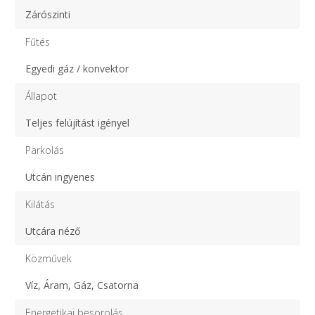
Zárószinti
Fűtés
Egyedi gáz / konvektor
Állapot
Teljes felújítást igényel
Parkolás
Utcán ingyenes
Kilátás
Utcára néző
Közművek
Víz, Áram, Gáz, Csatorna
Energetikai besorolás