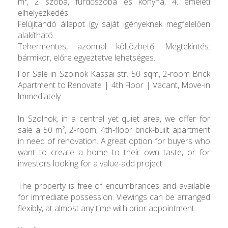
m², 2 szoba, fürdőszoba és konyha, 4. emeleti
elhelyezkedés.
Felújítandó állapot így saját igényeknek megfelelően
alakítható.
Tehermentes, azonnal költözhető. Megtekintés:
bármikor, előre egyeztetve lehetséges.
For Sale in Szolnok Kassai str. 50 sqm, 2-room Brick
Apartment to Renovate | 4th Floor | Vacant, Move-in
Immediately
In Szolnok, in a central yet quiet area, we offer for
sale a 50 m², 2-room, 4th-floor brick-built apartment
in need of renovation. A great option for buyers who
want to create a home to their own taste, or for
investors looking for a value-add project.
The property is free of encumbrances and available
for immediate possession. Viewings can be arranged
flexibly, at almost any time with prior appointment.