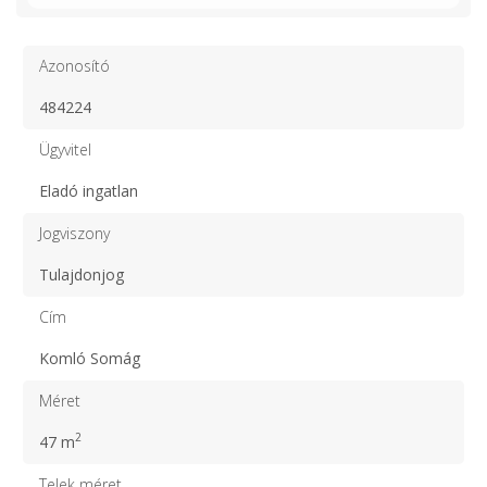
Azonosító
484224
Ügyvitel
Eladó ingatlan
Jogviszony
Tulajdonjog
Cím
Komló Somág
Méret
2
47 m
Telek méret