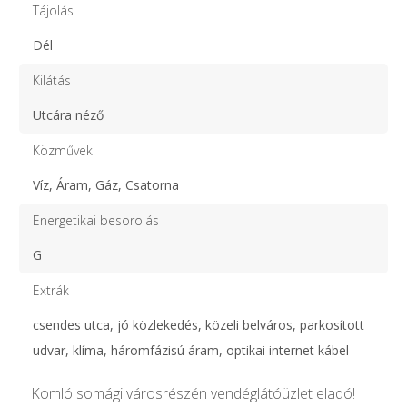
Tájolás
Dél
Kilátás
Utcára néző
Közművek
Víz, Áram, Gáz, Csatorna
Energetikai besorolás
G
Extrák
csendes utca, jó közlekedés, közeli belváros, parkosított
udvar, klíma, háromfázisú áram, optikai internet kábel
Komló somági városrészén vendéglátóüzlet eladó!