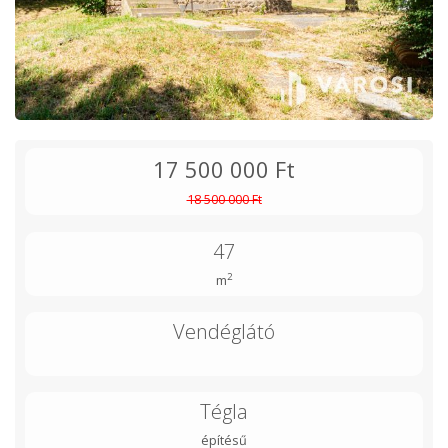
17 500 000 Ft
18 500 000 Ft
47
2
m
Vendéglátó
Tégla
építésű