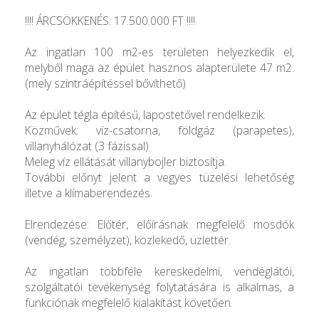
!!!! ÁRCSÖKKENÉS: 17.500.000 FT !!!!
Az ingatlan 100 m2-es területen helyezkedik el,
melyből maga az épület hasznos alapterülete 47 m2.
(mely szintráépítéssel bővíthető)
Az épület tégla építésű, lapostetővel rendelkezik.
Közművek: víz-csatorna, földgáz (parapetes),
villanyhálózat (3 fázissal)
Meleg víz ellátását villanybojler biztosítja.
További előnyt jelent a vegyes tüzelési lehetőség
illetve a klímaberendezés.
Elrendezése: Előtér, előírásnak megfelelő mosdók
(vendég, személyzet), közlekedő, üzlettér.
Az ingatlan többféle kereskedelmi, vendéglátói,
szolgáltatói tevékenység folytatására is alkalmas, a
funkciónak megfelelő kialakítást követően.