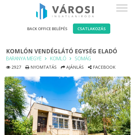
BACK OFFICE BELÉPÉS
CSATLAKOZÁS
KOMLÓN VENDÉGLÁTÓ EGYSÉG ELADÓ
BARANYA MEGYE
KOMLÓ
SOMÁG
2927
NYOMTATÁS
AJÁNLÁS
FACEBOOK