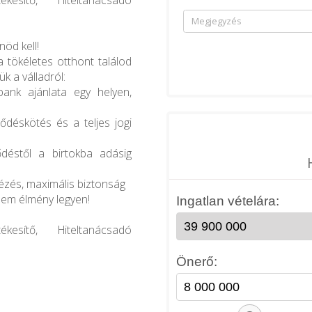
kesítő, Hiteltanácsadó
öd kell!
a tökéletes otthont találod
k a válladról:
bank ajánlata egy helyen,
ődéskötés és a teljes jogi
déstől a birtokba adásig
tézés, maximális biztonság
nem élmény legyen!
kesítő, Hiteltanácsadó