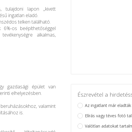
 tulajdoni lapon „kivett
sű ingatlan eladó.
omszédos telken található.
ek 6%-os beépíthetőséggel
tevékenységre alkalmas,
gy gazdasági épület van
zerinti elhelyezésben.
Észrevétel a hirdeté
Az ingatlant már eladták
 beruházásokhoz, valamint
ításához is.
Elírás vagy téves fotó ta
Valótlan adatokat tartal