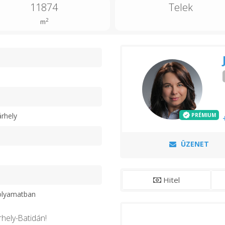
11874
Telek
2
m
n
rhely
PRÉMIUM
ÜZENET
Hitel
olyamatban
hely-Batidán!