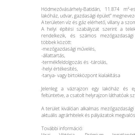
Hódmezővásárhely-Batidán, 11.874 m²-es,
lakóház, udvar, gazdasági épület” megnevezé
A területen víz és gáz elérhető, villany a sz
A helyi építési szabályzat szerint a tel
rendelkezik, és számos mezőgazdasági 
többek között:
-mezőgazdasági művelés,
-állattartás,
-termékfeldolgozás és -tárolás,
-helyi értékesítés,
-tanya- vagy birtokközpont kialakítása
Jelenleg a vázrajzon egy lakóház és e
feltüntetve, a csatolt helyrajzon láthatóak s
A terület kiválóan alkalmas mezőgazdasági
aktuális agrárhitelek és pályázatok megvalós
További információ: