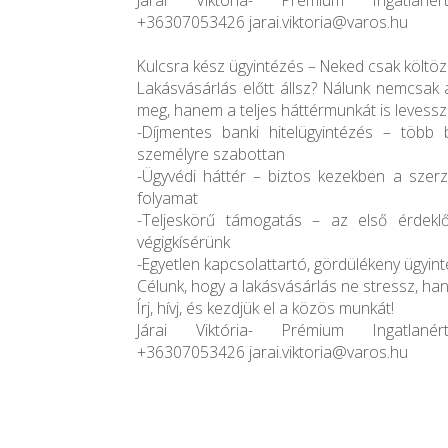
Járai Viktória- Prémium Ingatlanérté
+36307053426 jarai.viktoria@varos.hu
Kulcsra kész ügyintézés – Neked csak költözn
Lakásvásárlás előtt állsz? Nálunk nemcsak 
meg, hanem a teljes háttérmunkát is levesszü
-Díjmentes banki hitelügyintézés – több 
személyre szabottan
-Ügyvédi háttér – biztos kezekben a szerz
folyamat
-Teljeskörű támogatás – az első érdeklő
végigkísérünk
-Egyetlen kapcsolattartó, gördülékeny ügyin
Célunk, hogy a lakásvásárlás ne stressz, ha
Írj, hívj, és kezdjük el a közös munkát!
Járai Viktória- Prémium Ingatlanérté
+36307053426 jarai.viktoria@varos.hu