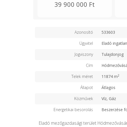
39 900 000 Ft
Azonosító
533603
Ügyvitel
Eladó ingatla
Jogviszony
Tulajdonjog
Cím
Hódmezővásá
2
Telek méret
11874 m
Állapot
Átlagos
Közművek
Víz, Gáz
Energetikai besorolás
Beszerzése f
Eladó mezőgazdasági terület Hódmezővásár