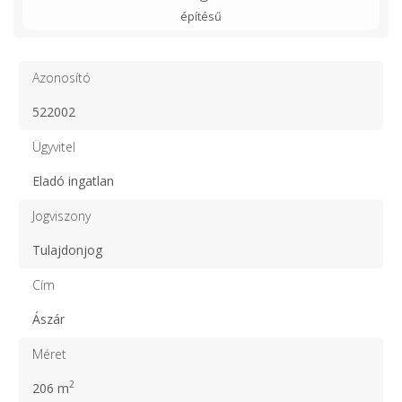
építésű
Azonosító
522002
Ügyvitel
Eladó ingatlan
Jogviszony
Tulajdonjog
Cím
Ászár
Méret
2
206 m