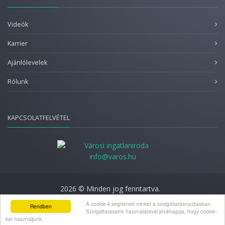
Videók
Karrier
Ajánlólevelek
Rólunk
KAPCSOLATFELVÉTEL
info@varos.hu
2026 © Minden jog fenntartva.
Adatkezelési nyilatkozat
A cookie-k segítenek minket a szolgáltatásnyújtásban.
Rendben
Szolgáltatásaink használatával jóváhagyja, hogy cookie-
kat használjunk.