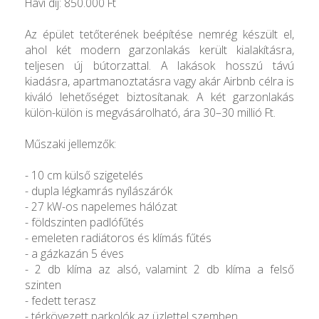
Havi díj: 850.000 Ft
Az épület tetőterének beépítése nemrég készült el,
ahol két modern garzonlakás került kialakításra,
teljesen új bútorzattal. A lakások hosszú távú
kiadásra, apartmanoztatásra vagy akár Airbnb célra is
kiváló lehetőséget biztosítanak. A két garzonlakás
külön-külön is megvásárolható, ára 30–30 millió Ft.
Műszaki jellemzők:
- 10 cm külső szigetelés
- dupla légkamrás nyílászárók
- 27 kW-os napelemes hálózat
- földszinten padlófűtés
- emeleten radiátoros és klímás fűtés
- a gázkazán 5 éves
- 2 db klíma az alsó, valamint 2 db klíma a felső
szinten
- fedett terasz
- térkövezett parkolók az üzlettel szemben