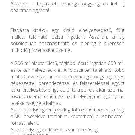
Ászáron – bejáratott vendéglátóegység és két új
apartman egyben!
Eladásra kínálok egy kiváló elhelyezkedésű, főút
mellett található üzleti ingatlant Ászáron, amely
sokoldalúan hasznosítható és jelenleg is sikeresen
működő pizzériaként üzemel.
A 206 m² alapterületű, téglából épült ingatlan 600 m²-
es telken helyezkedik el. A földszinten található, több
mint 20 éve stabilan működő vendéglátóegység teljes
gépészettel, berendezéssel és felszereléssel együtt
kerül értékesítésre, így az új tulajdonos akár azonnal
tovább üzemeltetheti. Az üzlethelyiség melegkonyhás
tevékenységre alkalmas.
Az üzlethelyiségben jelenleg lottózó is üzemel, amely
a KKT átvételével tovább működtethető, plusz bevételi
forrást jelent.
A üzlethelység bérlésére is van lehetőség.