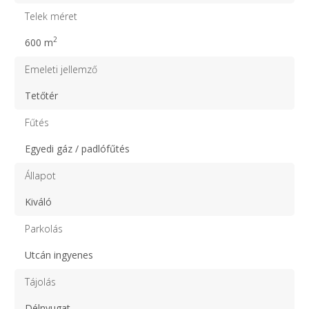
Telek méret
2
600 m
Emeleti jellemző
Tetőtér
Fűtés
Egyedi gáz / padlófűtés
Állapot
Kiváló
Parkolás
Utcán ingyenes
Tájolás
Délnyugat