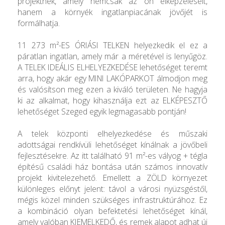
projektnek, amely nemcsak az ön elképzeléseit,
hanem a környék ingatlanpiacának jövőjét is
formálhatja.
11 273 m²-ES ÓRIÁSI TELKEN helyezkedik el ez a
páratlan ingatlan, amely már a méretével is lenyűgöz.
A TELEK IDEÁLIS ELHELYEZKEDÉSE lehetőséget teremt
arra, hogy akár egy MINI LAKÓPARKOT álmodjon meg
és valósítson meg ezen a kiváló területen. Ne hagyja
ki az alkalmat, hogy kihasználja ezt az ELKÉPESZTŐ
lehetőséget Szeged egyik legmagasabb pontján!
A telek központi elhelyezkedése és műszaki
adottságai rendkívüli lehetőséget kínálnak a jövőbeli
fejlesztésekre. Az itt található 91 m²-es vályog + tégla
építésű családi ház bontása után számos innovatív
projekt kivitelezehető. Emellett a ZÖLD környezet
különleges előnyt jelent: távol a városi nyüzsgéstől,
mégis közel minden szükséges infrastruktúrához. Ez
a kombináció olyan befektetési lehetőséget kínál,
amely valóban KIEMELKEDŐ, és remek alapot adhat új