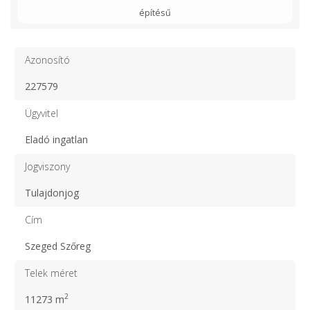
építésű
Azonosító
227579
Ügyvitel
Eladó ingatlan
Jogviszony
Tulajdonjog
Cím
Szeged Szőreg
Telek méret
2
11273 m