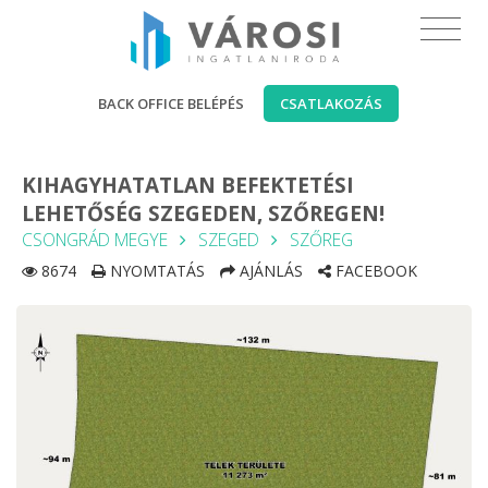
BACK OFFICE BELÉPÉS
CSATLAKOZÁS
KIHAGYHATATLAN BEFEKTETÉSI
LEHETŐSÉG SZEGEDEN, SZŐREGEN!
CSONGRÁD MEGYE
SZEGED
SZŐREG
8674
NYOMTATÁS
AJÁNLÁS
FACEBOOK