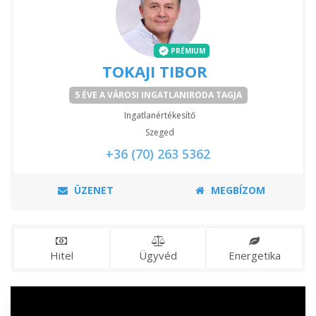
PRÉMIUM
TOKAJI TIBOR
5 ÉVE A VÁROSI INGATLANIRODA TAGJA
Ingatlanértékesítő
Szeged
+36 (70) 263 5362
ÜZENET
MEGBÍZOM
Hitel
Ügyvéd
Energetika