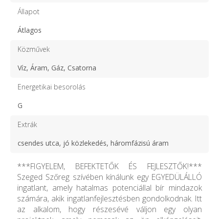
Állapot
Átlagos
Közművek
Víz, Áram, Gáz, Csatorna
Energetikai besorolás
G
Extrák
csendes utca, jó közlekedés, háromfázisú áram
***FIGYELEM, BEFEKTETŐK ÉS FEJLESZTŐK!***
Szeged Szőreg szívében kínálunk egy EGYEDÜLÁLLÓ
ingatlant, amely hatalmas potenciállal bír mindazok
számára, akik ingatlanfejlesztésben gondolkodnak. Itt
az alkalom, hogy részesévé váljon egy olyan