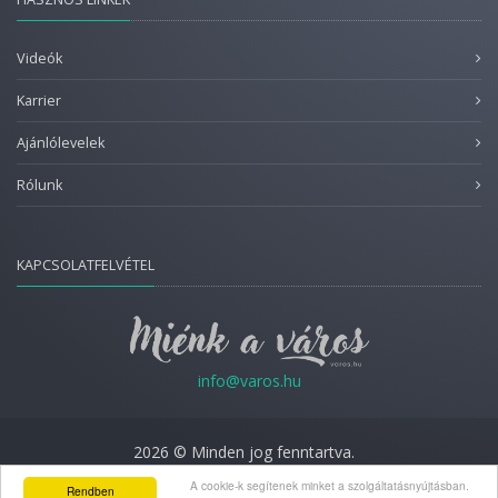
Videók
Karrier
Ajánlólevelek
Rólunk
KAPCSOLATFELVÉTEL
info@varos.hu
2026 © Minden jog fenntartva.
Adatkezelési nyilatkozat
A cookie-k segítenek minket a szolgáltatásnyújtásban.
Rendben