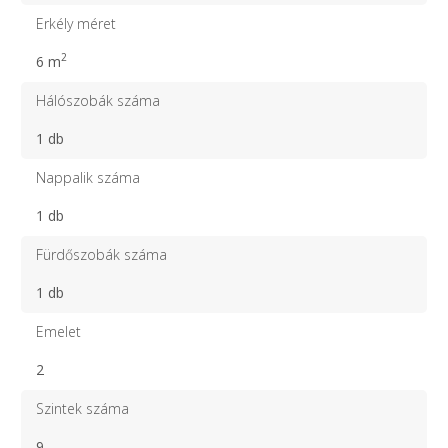
Erkély méret
2
6 m
Hálószobák száma
1 db
Nappalik száma
1 db
Fürdőszobák száma
1 db
Emelet
2
Szintek száma
9