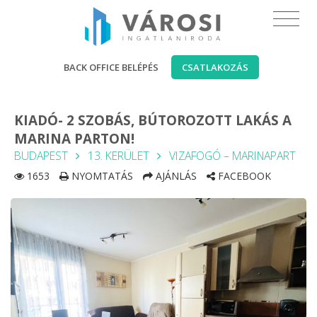
BACK OFFICE BELÉPÉS
CSATLAKOZÁS
KIADÓ- 2 SZOBÁS, BÚTOROZOTT LAKÁS A
MARINA PARTON!
BUDAPEST
13. KERÜLET
VIZAFOGÓ – MARINAPART
1653
NYOMTATÁS
AJÁNLÁS
FACEBOOK