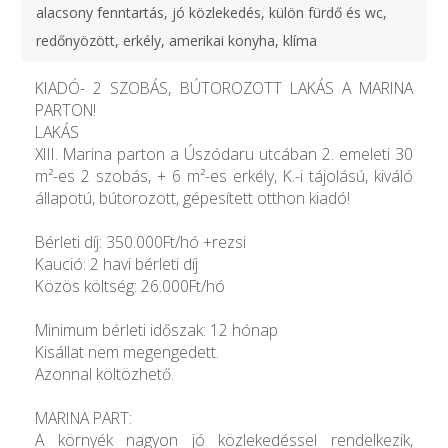
alacsony fenntartás, jó közlekedés, külön fürdő és wc,
redőnyözött, erkély, amerikai konyha, klíma
KIADÓ- 2 SZOBÁS, BÚTOROZOTT LAKÁS A MARINA
PARTON!
LAKÁS
XIII. Marina parton a Úszódaru utcában 2. emeleti 30
m²-es 2 szobás, + 6 m²-es erkély, K.-i tájolású, kiváló
állapotú, bútorozott, gépesített otthon kiadó!
Bérleti díj: 350.000Ft/hó +rezsi
Kaució: 2 havi bérleti díj
Közös költség: 26.000Ft/hó
Minimum bérleti időszak: 12 hónap
Kisállat nem megengedett.
Azonnal költözhető.
MARINA PART:
A környék nagyon jó közlekedéssel rendelkezik,