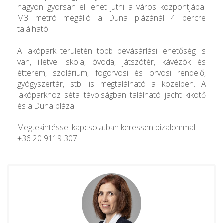
nagyon gyorsan el lehet jutni a város központjába.
M3 metró megálló a Duna plázánál 4 percre
található!
A lakópark területén több bevásárlási lehetőség is
van, illetve iskola, óvoda, játszótér, kávézók és
étterem, szolárium, fogorvosi és orvosi rendelő,
gyógyszertár, stb. is megtalálható a közelben. A
lakóparkhoz séta távolságban található jacht kikötő
és a Duna pláza.
Megtekintéssel kapcsolatban keressen bizalommal.
+36 20 9119 307