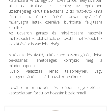
kialakításra került egy 50 m2-es pince, mely kiválóan
alkalmas tárolásra is. Jelenleg az épületben
üzlethelyiség került kialakításra, 2 db hűtő-fűtő klíma
látja el az épület fűtését, udvari nyílászárói
műanyagra lettek cserélve, burkolatai felújításra
kerültek.
Az udvaron garázs és raktározásra használt
melléképületek találhatóak, de további melléképületek
kialakítására is van lehetőség.
A közlekedés kiváló, a közelben buszmegállók, illetve
bevásárlási lehetőségek könnyítik meg a
mindennapokat.
Kiváló választás lehet telephelynek, vagy
többgenerációs családi házat keresőknek.
További információért és időpont egyeztetéssel
kapcsolatban forduljon hozzám bizalommal!