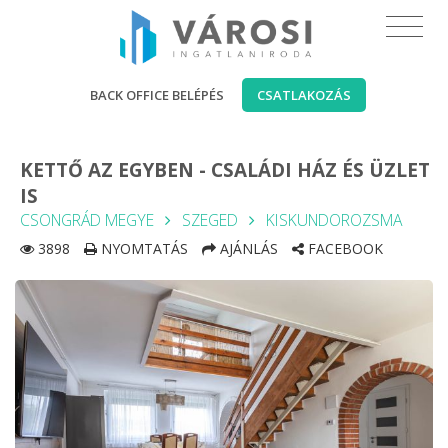
BACK OFFICE BELÉPÉS
CSATLAKOZÁS
KETTŐ AZ EGYBEN - CSALÁDI HÁZ ÉS ÜZLET
IS
CSONGRÁD MEGYE
SZEGED
KISKUNDOROZSMA
3898
NYOMTATÁS
AJÁNLÁS
FACEBOOK