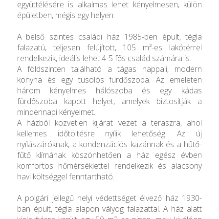
együttélésére is alkalmas lehet kényelmesen, külön
épületben, mégis egy helyen.
A belső szintes családi ház 1985-ben épült, tégla
falazatú, teljesen felújított, 105 m²-es lakótérrel
rendelkezik, ideális lehet 4-5 fős család számára is.
A földszinten található a tágas nappali, modern
konyha és egy tusolós fürdőszoba. Az emeleten
három kényelmes hálószoba és egy kádas
fürdőszoba kapott helyet, amelyek biztosítják a
mindennapi kényelmet.
A házból közvetlen kijárat vezet a teraszra, ahol
kellemes időtöltésre nyílik lehetőség. Az új
nyílászáróknak, a kondenzációs kazánnak és a hűtő-
fűtő klímának köszönhetően a ház egész évben
komfortos hőmérséklettel rendelkezik és alacsony
havi költséggel fenntartható.
A polgári jellegű helyi védettséget élvező ház 1930-
ban épült, tégla alapon vályog falazattal. A ház alatt