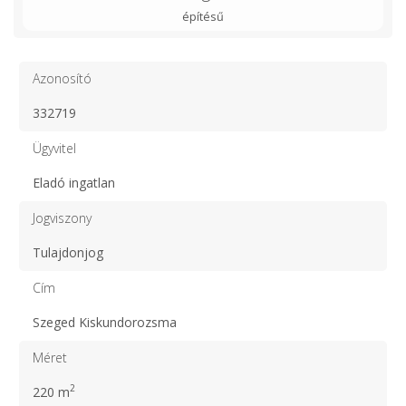
építésű
Azonosító
332719
Ügyvitel
Eladó ingatlan
Jogviszony
Tulajdonjog
Cím
Szeged Kiskundorozsma
Méret
2
220 m