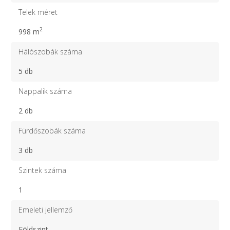
Telek méret
2
998 m
Hálószobák száma
5 db
Nappalik száma
2 db
Fürdőszobák száma
3 db
Szintek száma
1
Emeleti jellemző
Földszint