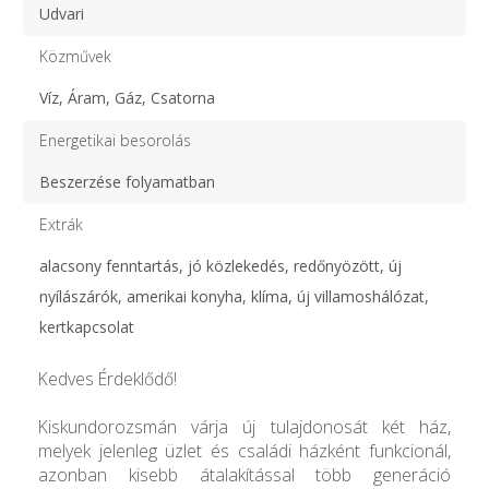
Udvari
Közművek
Víz, Áram, Gáz, Csatorna
Energetikai besorolás
Beszerzése folyamatban
Extrák
alacsony fenntartás, jó közlekedés, redőnyözött, új
nyílászárók, amerikai konyha, klíma, új villamoshálózat,
kertkapcsolat
Kedves Érdeklődő!
Kiskundorozsmán várja új tulajdonosát két ház,
melyek jelenleg üzlet és családi házként funkcionál,
azonban kisebb átalakítással több generáció