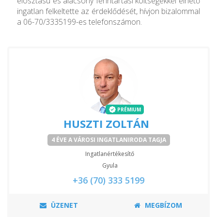
elosztású és alacsony fenntartási költségekkel élhető
ingatlan felkeltette az érdeklődését, hívjon bizalommal
a 06-70/3335199-es telefonszámon.
PRÉMIUM
HUSZTI ZOLTÁN
4 ÉVE A VÁROSI INGATLANIRODA TAGJA
Ingatlanértékesítő
Gyula
+36 (70) 333 5199
ÜZENET
MEGBÍZOM