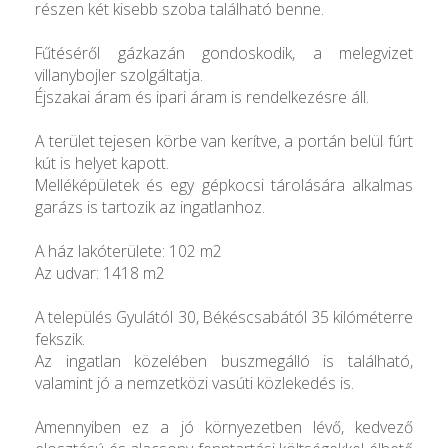
részen két kisebb szoba található benne.
Fűtéséről gázkazán gondoskodik, a melegvizet
villanybojler szolgáltatja.
Éjszakai áram és ipari áram is rendelkezésre áll.
A terület tejesen körbe van kerítve, a portán belül fúrt
kút is helyet kapott.
Melléképületek és egy gépkocsi tárolására alkalmas
garázs is tartozik az ingatlanhoz.
A ház lakóterülete: 102 m2
Az udvar: 1418 m2
A település Gyulától 30, Békéscsabától 35 kilóméterre
fekszik.
Az ingatlan közelében buszmegálló is található,
valamint jó a nemzetközi vasúti közlekedés is.
Amennyiben ez a jó környezetben lévő, kedvező