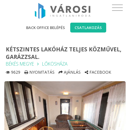
BACK OFFICE BELÉPÉS
CSATLAKOZÁS
KÉTSZINTES LAKÓHÁZ TELJES KÖZMŰVEL,
GARÁZZSAL.
BÉKÉS MEGYE
LŐKÖSHÁZA
9629
NYOMTATÁS
AJÁNLÁS
FACEBOOK