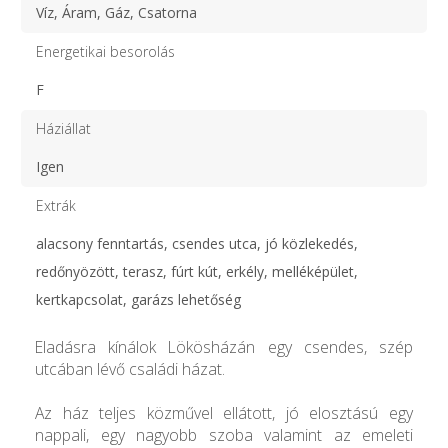
Víz, Áram, Gáz, Csatorna
Energetikai besorolás
F
Háziállat
Igen
Extrák
alacsony fenntartás, csendes utca, jó közlekedés,
redőnyözött, terasz, fúrt kút, erkély, melléképület,
kertkapcsolat, garázs lehetőség
Eladásra kínálok Lökösházán egy csendes, szép
utcában lévő családi házat.
Az ház teljes közművel ellátott, jó elosztású egy
nappali, egy nagyobb szoba valamint az emeleti