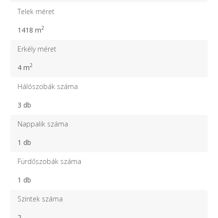
Telek méret
2
1418 m
Erkély méret
2
4 m
Hálószobák száma
3 db
Nappalik száma
1 db
Fürdőszobák száma
1 db
Szintek száma
2