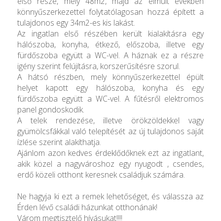
első része, mely 48m2, majd az elmúlt években
könnyűszerkezettel folytatólagosan hozzá épített a
tulajdonos egy 34m2-es kis lakást.
Az ingatlan első részében került kialakításra egy
hálószoba, konyha, étkező, előszoba, illetve egy
fürdőszoba együtt a WC-vel. A háznak ez a részre
igény szerint felújításra, korszerűsítésre szorul.
A hátsó részben, mely könnyűszerkezettel épült
helyet kapott egy hálószoba, konyha és egy
fürdőszoba együtt a WC-vel. A fűtésről elektromos
panel gondoskodik.
A telek rendezése, illetve örökzöldekkel vagy
gyümölcsfákkal való telepítését az új tulajdonos saját
ízlése szerint alakíthatja.
Ajánlom azon kedves érdeklődőknek ezt az ingatlant,
akik közel a nagyvároshoz egy nyugodt , csendes,
erdő közeli otthont keresnek családjuk számára.
Ne hagyja ki ezt a remek lehetőséget, és válassza az
Érden lévő családi házunkat otthonának!
Várom megtisztelő hívásukat!!!!