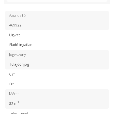
Azonosító
469922
Ügyvitel
Eladó ingatlan
Jogviszony
Tulajdonjog
Cím
Érd
Méret
2
82 m
Telek méret