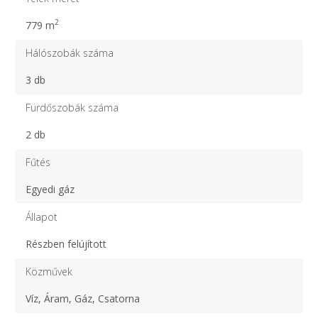
2
779 m
Hálószobák száma
3 db
Fürdőszobák száma
2 db
Fűtés
Egyedi gáz
Állapot
Részben felújított
Közművek
Víz, Áram, Gáz, Csatorna