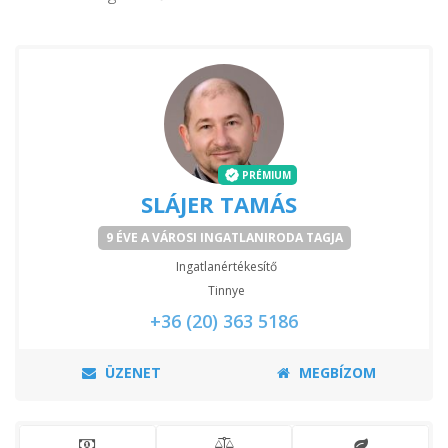
PRÉMIUM
SLÁJER TAMÁS
9 ÉVE A VÁROSI INGATLANIRODA TAGJA
Ingatlanértékesítő
Tinnye
+36 (20) 363 5186
ÜZENET
MEGBÍZOM