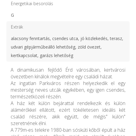
Energetikai besorolás
G
Extrák
alacsony fenntartás, csendes utca, jó közlekedés, terasz,
udvari gépjárműbeálló lehetőség, zöld övezet,
kertkapcsolat, garázs lehetőség
A dinamikusan fejlődő Érd városában, kertvárosi
övezetben kínálok megvételre egy családi házat.
Az ingatlan Parkváros részen helyezkedik el egy
mesterség neves utcák egyikében, egy igen csendes,
természetközeli részén.
A ház két külön bejárattal rendelkezik és külön
alámérőkkel ellátott, ezért tökéletesen ideális két
család részére, akik együtt, de mégis" külön"
szeretnének élni.
A 779m-es telekre 1980-ban sóskúti kőből épült a ház