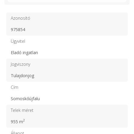
Azonosító
975854
Ügyvitel
Eladó ingatlan
Jogviszony
Tulajdonjog
Cím
Somoskőújfalu
Telek méret
2
955 m
Állapot