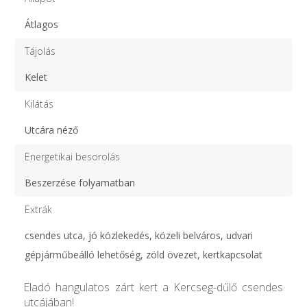
Átlagos
Tájolás
Kelet
Kilátás
Utcára néző
Energetikai besorolás
Beszerzése folyamatban
Extrák
csendes utca, jó közlekedés, közeli belváros, udvari
gépjárműbeálló lehetőség, zöld övezet, kertkapcsolat
Eladó hangulatos zárt kert a Kercseg-dűlő csendes
utcájában!