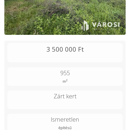
3 500 000 Ft
955
2
m
Zárt kert
Ismeretlen
építésű