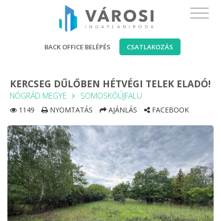
BACK OFFICE BELÉPÉS
CSATLAKOZÁS
KERCSEG DŰLŐBEN HÉTVÉGI TELEK ELADÓ!
NÓGRÁD MEGYE
SOMOSKŐÚJFALU
1149
NYOMTATÁS
AJÁNLÁS
FACEBOOK